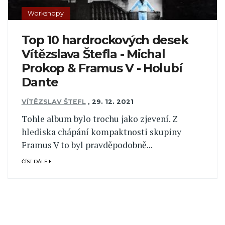
Workshopy
Top 10 hardrockových desek
Vítězslava Štefla - Michal
Prokop & Framus V - Holubí
Dante
VÍTĚZSLAV ŠTEFL
,
29. 12. 2021
Tohle album bylo trochu jako zjevení. Z
hlediska chápání kompaktnosti skupiny
Framus V to byl pravděpodobně...
ČÍST DÁLE