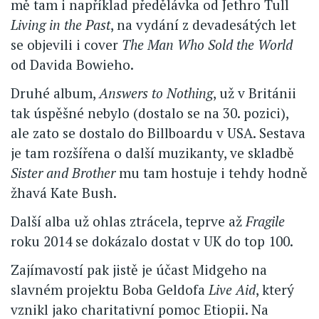
mě tam i například předělávka od Jethro Tull
Living in the Past
, na vydání z devadesátých let
se objevili i cover
The Man Who Sold the World
od Davida Bowieho.
Druhé album,
Answers to Nothing
, už v Británii
tak úspěšné nebylo (dostalo se na 30. pozici),
ale zato se dostalo do Billboardu v USA. Sestava
je tam rozšířena o další muzikanty, ve skladbě
Sister and Brother
mu tam hostuje i tehdy hodně
žhavá Kate Bush.
Další alba už ohlas ztrácela, teprve až
Fragile
roku 2014 se dokázalo dostat v UK do top 100.
Zajímavostí pak jistě je účast Midgeho na
slavném projektu Boba Geldofa
Live Aid
, který
vznikl jako charitativní pomoc Etiopii. Na