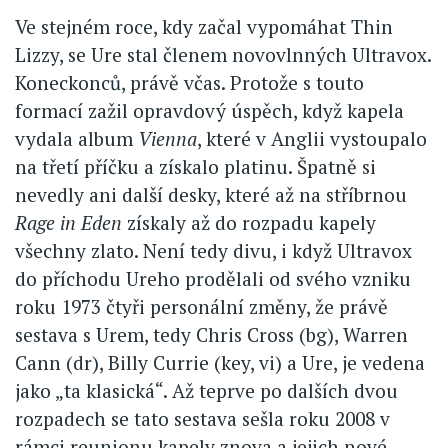
Ve stejném roce, kdy začal vypomáhat Thin
Lizzy, se Ure stal členem novovlnných Ultravox.
Koneckonců, právě včas. Protože s touto
formací zažil opravdový úspěch, když kapela
vydala album
Vienna
, které v Anglii vystoupalo
na třetí příčku a získalo platinu. Špatně si
nevedly ani další desky, které až na stříbrnou
Rage in Eden
získaly až do rozpadu kapely
všechny zlato. Není tedy divu, i když Ultravox
do příchodu Ureho prodělali od svého vzniku
roku 1973 čtyři personální změny, že právě
sestava s Urem, tedy Chris Cross (bg), Warren
Cann (dr), Billy Currie (key, vi) a Ure, je vedena
jako „ta klasická“. Až teprve po dalších dvou
rozpadech se tato sestava sešla roku 2008 v
rámci reunionu kapely znova a jejich nové