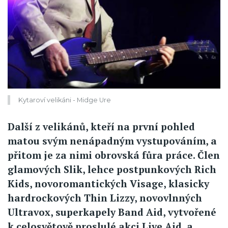
Kytaroví velikáni - Midge Ure
Další z velikánů, kteří na první pohled
matou svým nenápadným vystupováním, a
přitom je za nimi obrovská fůra práce. Člen
glamových Slik, lehce postpunkových Rich
Kids, novoromantických Visage, klasicky
hardrockových Thin Lizzy, novovlnných
Ultravox, superkapely Band Aid, vytvořené
k celosvětově proslulé akci Live Aid, a