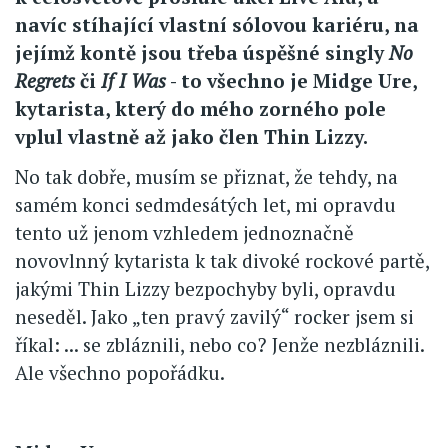
navíc stíhající vlastní sólovou kariéru, na
jejímž kontě jsou třeba úspěšné singly
No
Regrets
či
If I Was
- to všechno je Midge Ure,
kytarista, který do mého zorného pole
vplul vlastně až jako člen Thin Lizzy.
No tak dobře, musím se přiznat, že tehdy, na
samém konci sedmdesátých let, mi opravdu
tento už jenom vzhledem jednoznačně
novovlnný kytarista k tak divoké rockové partě,
jakými Thin Lizzy bezpochyby byli, opravdu
neseděl. Jako „ten pravý zavilý“ rocker jsem si
říkal: ... se zbláznili, nebo co? Jenže nezbláznili.
Ale všechno popořádku.