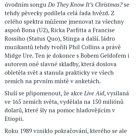
úvodním songu
Do They Know It’s Christmas?
se
tehdy pěvecky podílela celá řada hvězd. Z
celého spektra můžeme jmenovat za všechny
aspoň Bona (U2), Ricka Parfitta a Francise
Rossiho (Status Quo), Stinga a další. Jádro
muzikantů tehdy tvořili Phil Collins a právě
Midge Ure. Ten je dokonce s Bobem Geldofem i
autorem oné slavné skladby, která doslova
obletěla svět a stanula prakticky ve všech
zemích na prvním místě v anketách.
Sluší se připomenout, že akce
Live Aid
, vysílaná
ve 165 zemích světa, vydělala na 150 miliónů
dolarů, které šly na pomoc hladovějícím v
Etiopii.
Roku 1989 vzniklo pokračování, kterého se ale