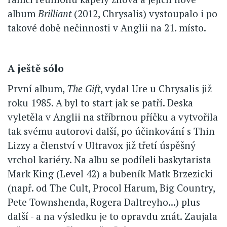
album
Brilliant
(2012, Chrysalis) vystoupalo i po
takové době nečinnosti v Anglii na 21. místo.
A ještě sólo
První album,
The Gift
, vydal Ure u Chrysalis již
roku 1985. A byl to start jak se patří. Deska
vyletěla v Anglii na stříbrnou příčku a vytvořila
tak svému autorovi další, po účinkování s Thin
Lizzy a členství v Ultravox již třetí úspěšný
vrchol kariéry. Na albu se podíleli baskytarista
Mark King (Level 42) a bubeník Matk Brzezicki
(např. od The Cult, Procol Harum, Big Country,
Pete Townshenda, Rogera Daltreyho...) plus
další - a na výsledku je to opravdu znát. Zaujala