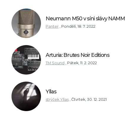
Neumann M50 v síni slávy NAMM
Panter
,
Pondělí, 18. 7. 2022
Arturia: Brutes Noir Editions
TM Sound
,
Pátek, 11. 2. 2022
Yllas
strýček Yllas
,
Čtvrtek, 30. 12. 2021