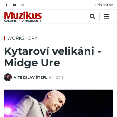
Přihlásit se
WORKSHOPY
Kytaroví velikáni -
Midge Ure
VÍTĚZSLAV ŠTEFL
,
6. 11. 2018