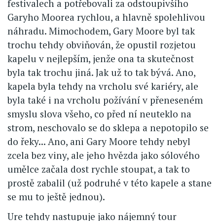
festivalech a potřebovali za odstoupivšího
Garyho Moorea rychlou, a hlavně spolehlivou
náhradu. Mimochodem, Gary Moore byl tak
trochu tehdy obviňován, že opustil rozjetou
kapelu v nejlepším, jenže ona ta skutečnost
byla tak trochu jiná. Jak už to tak bývá. Ano,
kapela byla tehdy na vrcholu své kariéry, ale
byla také i na vrcholu požívání v přeneseném
smyslu slova všeho, co před ní neuteklo na
strom, neschovalo se do sklepa a nepotopilo se
do řeky... Ano, ani Gary Moore tehdy nebyl
zcela bez viny, ale jeho hvězda jako sólového
umělce začala dost rychle stoupat, a tak to
prostě zabalil (už podruhé v této kapele a stane
se mu to ještě jednou).
Ure tehdy nastupuje jako nájemný tour