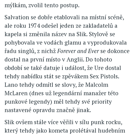
mýlkám, zvolil tento postup.
Salvation se dobře etablovali na místní scéně,
ale roku 1974 odešel jeden ze zakladatelů a
kapela si změnila název na Slik. Stylově se
pohybovala ve vodách glamu a vyprodukovala
řadu singlů, z nichž
Forever and Ever
se dokonce
dostal na první místo v Anglii. Do tohoto
období se také datuje i událost, že Ure dostal
tehdy nabídku stát se zpěvákem Sex Pistols.
Lano tehdy odmítl se slovy, že Malcolm
McLaren (dnes už legendární manažer této
punkové legendy) měl tehdy své priority
nastavené opravdu značně jinak.
Slik ovšem stále více věřili v sílu punk rocku,
který tehdy jako kometa prolétával hudebním