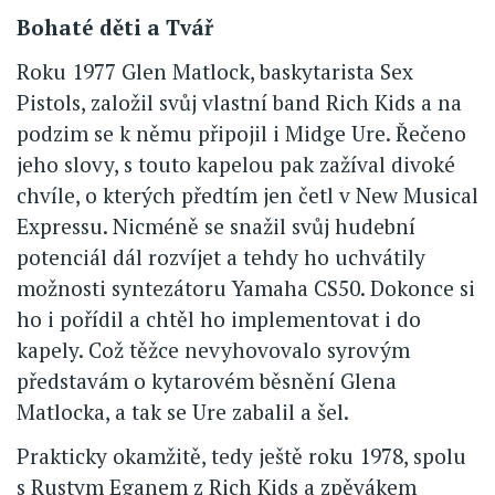
Bohaté děti a Tvář
Roku 1977 Glen Matlock, baskytarista Sex
Pistols, založil svůj vlastní band Rich Kids a na
podzim se k němu připojil i Midge Ure. Řečeno
jeho slovy, s touto kapelou pak zažíval divoké
chvíle, o kterých předtím jen četl v New Musical
Expressu. Nicméně se snažil svůj hudební
potenciál dál rozvíjet a tehdy ho uchvátily
možnosti syntezátoru Yamaha CS50. Dokonce si
ho i pořídil a chtěl ho implementovat i do
kapely. Což těžce nevyhovovalo syrovým
představám o kytarovém běsnění Glena
Matlocka, a tak se Ure zabalil a šel.
Prakticky okamžitě, tedy ještě roku 1978, spolu
s Rustym Eganem z Rich Kids a zpěvákem