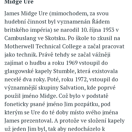
Midge Ure
James Midge Ure (mimochodem, za svou
hudební činnost byl vyznamenán Řádem
britského impéria) se narodil 10. října 1953 v
Cambuslang ve Skotsku. Po škole to zkusil na
Motherwell Technical College a začal pracovat
jako technik. Právě tehdy se začal vážněji
zajímat o hudbu a roku 1969 vstoupil do
glasgowské kapely Stumble, která existovala
necelé dva roky. Poté, roku 1972, vstoupil do
významnější skupiny Salvation, kde poprvé
použil jméno Midge. Což bylo v podstatě
foneticky psané jméno Jim pozpátku, pod
kterým se Ure do té doby místo svého jména
James prezentoval. A protože ve složení kapely
už jeden Jim byl, tak aby nedocházelo k