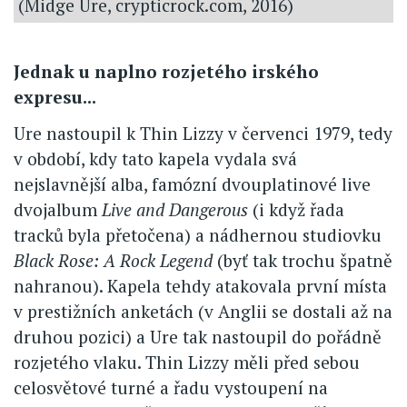
(Midge Ure, crypticrock.com, 2016)
Jednak u naplno rozjetého irského
expresu...
Ure nastoupil k Thin Lizzy v červenci 1979, tedy
v období, kdy tato kapela vydala svá
nejslavnější alba, famózní dvouplatinové live
dvojalbum
Live and Dangerous
(i když řada
tracků byla přetočena) a nádhernou studiovku
Black Rose: A Rock Legend
(byť tak trochu špatně
nahranou). Kapela tehdy atakovala první místa
v prestižních anketách (v Anglii se dostali až na
druhou pozici) a Ure tak nastoupil do pořádně
rozjetého vlaku. Thin Lizzy měli před sebou
celosvětové turné a řadu vystoupení na