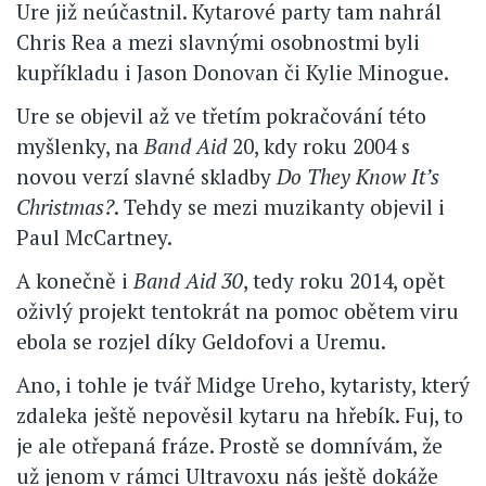
Ure již neúčastnil. Kytarové party tam nahrál
Chris Rea a mezi slavnými osobnostmi byli
kupříkladu i Jason Donovan či Kylie Minogue.
Ure se objevil až ve třetím pokračování této
myšlenky, na
Band Aid
20, kdy roku 2004 s
novou verzí slavné skladby
Do They Know It’s
Christmas?
. Tehdy se mezi muzikanty objevil i
Paul McCartney.
A konečně i
Band Aid 30
, tedy roku 2014, opět
oživlý projekt tentokrát na pomoc obětem viru
ebola se rozjel díky Geldofovi a Uremu.
Ano, i tohle je tvář Midge Ureho, kytaristy, který
zdaleka ještě nepověsil kytaru na hřebík. Fuj, to
je ale otřepaná fráze. Prostě se domnívám, že
už jenom v rámci Ultravoxu nás ještě dokáže