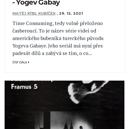
- Yogev Gabay
MATĚJ KÝBL KUBÍČEK
,
29. 12. 2021
Time Consuming, tedy volně přeloženo
časberoucí. To je název série videí od
amerického bubeníka tureckého původu
Yogeva Gabaye. Jeho seriál má nyní přes
padesát dílů a zabývá se tím, o co...
ČÍST DÁLE