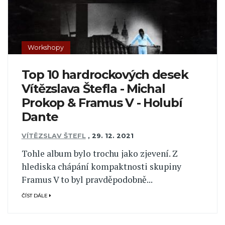
Workshopy
Top 10 hardrockových desek
Vítězslava Štefla - Michal
Prokop & Framus V - Holubí
Dante
VÍTĚZSLAV ŠTEFL
,
29. 12. 2021
Tohle album bylo trochu jako zjevení. Z
hlediska chápání kompaktnosti skupiny
Framus V to byl pravděpodobně...
ČÍST DÁLE