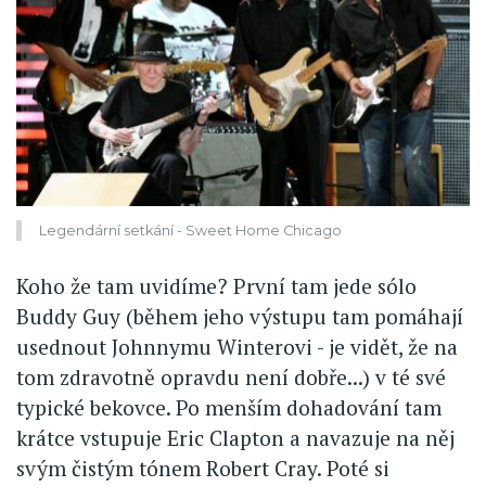
Legendární setkání - Sweet Home Chicago
Koho že tam uvidíme? První tam jede sólo
Buddy Guy (během jeho výstupu tam pomáhají
usednout Johnnymu Winterovi - je vidět, že na
tom zdravotně opravdu není dobře...) v té své
typické bekovce. Po menším dohadování tam
krátce vstupuje Eric Clapton a navazuje na něj
svým čistým tónem Robert Cray. Poté si