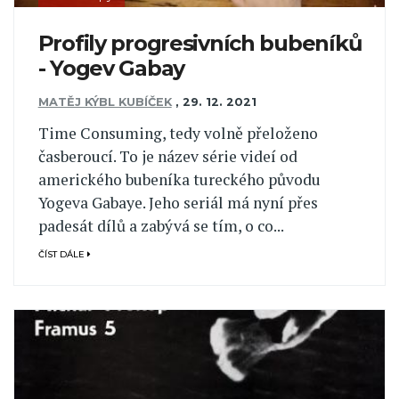
Profily progresivních bubeníků
- Yogev Gabay
MATĚJ KÝBL KUBÍČEK
,
29. 12. 2021
Time Consuming, tedy volně přeloženo
časberoucí. To je název série videí od
amerického bubeníka tureckého původu
Yogeva Gabaye. Jeho seriál má nyní přes
padesát dílů a zabývá se tím, o co...
ČÍST DÁLE