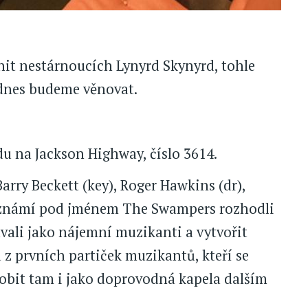
 hit nestárnoucích Lynyrd Skynyrd, tohle
e dnes budeme věnovat.
du na Jackson Highway, číslo 3614.
arry Beckett (key), Roger Hawkins (dr),
, známí pod jménem The Swampers rozhodli
vali jako nájemní muzikanti a vytvořit
a z prvních partiček muzikantů, kteří se
sobit tam i jako doprovodná kapela dalším