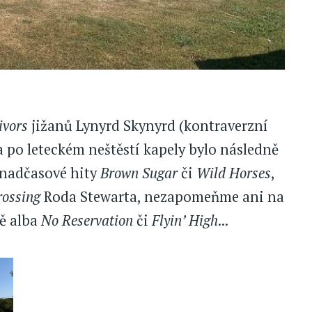
ivors
jižanů Lynyrd Skynyrd (kontraverzní
po leteckém neštěstí kapely bylo následně
 nadčasové hity
Brown Sugar
či
Wild Horses
,
rossing
Roda Stewarta, nezapomeňme ani na
vě alba
No Reservation
či
Flyin’ High
...