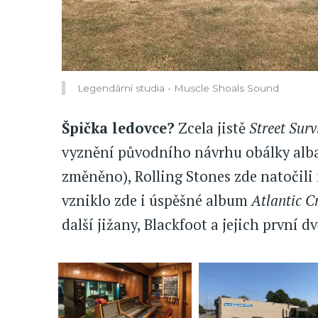
Legendární studia - Muscle Shoals Sound
Špička ledovce?
Zcela jistě
Street Surv
vyznění původního návrhu obálky alba 
změněno), Rolling Stones zde natočili
vzniklo zde i úspěšné album
Atlantic C
další jižany, Blackfoot a jejich první d