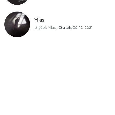
Yllas
strýček Yllas
,
Čtvrtek, 30. 12. 2021