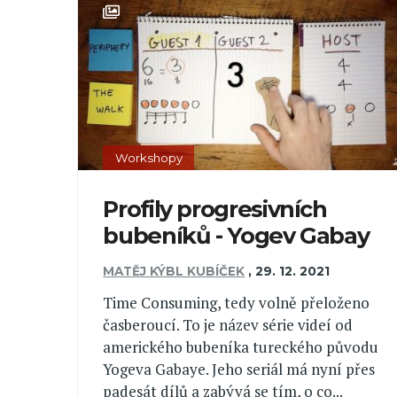
Workshopy
Profily progresivních
bubeníků - Yogev Gabay
MATĚJ KÝBL KUBÍČEK
,
29. 12. 2021
Time Consuming, tedy volně přeloženo
časberoucí. To je název série videí od
amerického bubeníka tureckého původu
Yogeva Gabaye. Jeho seriál má nyní přes
padesát dílů a zabývá se tím, o co...