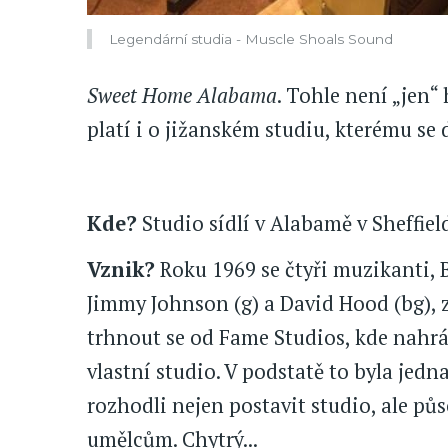
Legendární studia - Muscle Shoals Sound
Sweet Home Alabama
. Tohle není „jen“
platí i o jižanském studiu, kterému s
Kde?
Studio sídlí v Alabamě v Sheffiel
Vznik?
Roku 1969 se čtyři muzikanti, B
Jimmy Johnson (g) a David Hood (bg)
trhnout se od Fame Studios, kde nahrá
vlastní studio. V podstatě to byla jedn
rozhodli nejen postavit studio, ale pů
umělcům. Chytrý...