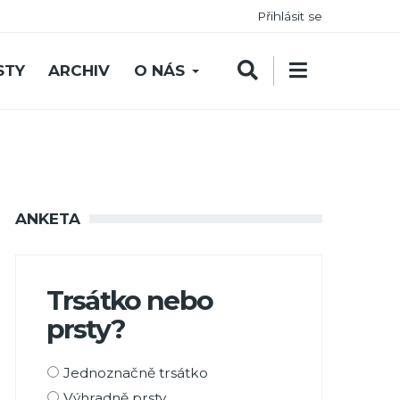
Přihlásit se
STY
ARCHIV
O NÁS
ANKETA
Trsátko nebo
prsty?
Možnosti
Jednoznačně trsátko
výběru
Výhradně prsty