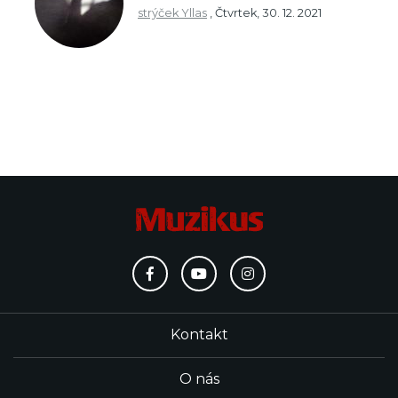
strýček Yllas
,
Čtvrtek, 30. 12. 2021
Kontakt
O nás