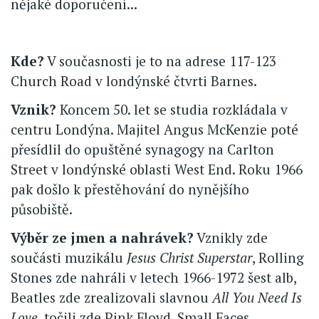
nějaké doporučení...
Kde?
V současnosti je to na adrese 117-123
Church Road v londýnské čtvrti Barnes.
Vznik?
Koncem 50. let se studia rozkládala v
centru Londýna. Majitel Angus McKenzie poté
přesídlil do opuštěné synagogy na Carlton
Street v londýnské oblasti West End. Roku 1966
pak došlo k přestěhování do nynějšího
působiště.
Výběr ze jmen a nahrávek?
Vznikly zde
součásti muzikálu
Jesus Christ Superstar
, Rolling
Stones zde nahráli v letech 1966-1972 šest alb,
Beatles zde zrealizovali slavnou
All You Need Is
Love
, točili zde Pink Floyd, Small Faces,