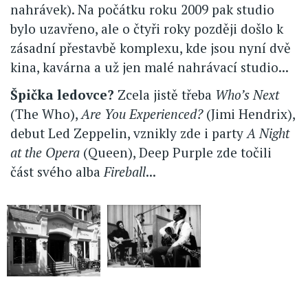
nahrávek). Na počátku roku 2009 pak studio
bylo uzavřeno, ale o čtyři roky později došlo k
zásadní přestavbě komplexu, kde jsou nyní dvě
kina, kavárna a už jen malé nahrávací studio...
Špička ledovce?
Zcela jistě třeba
Who’s Next
(The Who),
Are You Experienced?
(Jimi Hendrix),
debut Led Zeppelin, vznikly zde i party
A Night
at the Opera
(Queen), Deep Purple zde točili
část svého alba
Fireball
...