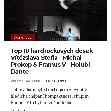
Workshopy
Top 10 hardrockových desek
Vítězslava Štefla - Michal
Prokop & Framus V - Holubí
Dante
VÍTĚZSLAV ŠTEFL
,
29. 12. 2021
Tohle album bylo trochu jako zjevení. Z
hlediska chápání kompaktnosti skupiny
Framus V to byl pravděpodobně...
ČÍST DÁLE