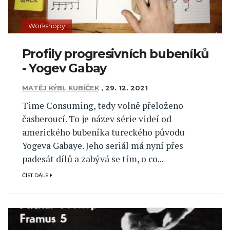
Workshopy
Profily progresivních bubeníků
- Yogev Gabay
MATĚJ KÝBL KUBÍČEK
,
29. 12. 2021
Time Consuming, tedy volně přeloženo
časberoucí. To je název série videí od
amerického bubeníka tureckého původu
Yogeva Gabaye. Jeho seriál má nyní přes
padesát dílů a zabývá se tím, o co...
ČÍST DÁLE