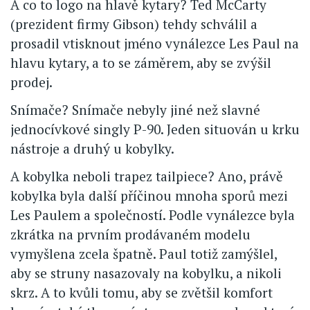
A co to logo na hlavě kytary? Ted McCarty
(prezident firmy Gibson) tehdy schválil a
prosadil vtisknout jméno vynálezce Les Paul na
hlavu kytary, a to se záměrem, aby se zvýšil
prodej.
Snímače? Snímače nebyly jiné než slavné
jednocívkové singly P-90. Jeden situován u krku
nástroje a druhý u kobylky.
A kobylka neboli trapez tailpiece? Ano, právě
kobylka byla další příčinou mnoha sporů mezi
Les Paulem a společností. Podle vynálezce byla
zkrátka na prvním prodávaném modelu
vymyšlena zcela špatně. Paul totiž zamýšlel,
aby se struny nasazovaly na kobylku, a nikoli
skrz. A to kvůli tomu, aby se zvětšil komfort