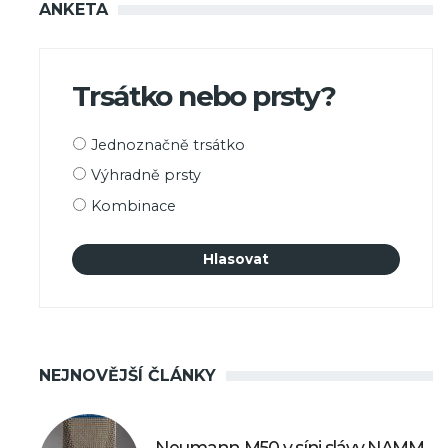
ANKETA
Trsátko nebo prsty?
Možnosti
Jednoznačně trsátko
výběru
Výhradně prsty
Kombinace
NEJNOVĚJŠÍ ČLÁNKY
Neumann M50 v síni slávy NAMM