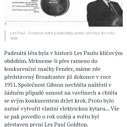
Les Paul - Doslova zlaté padesátky aneb Les Paul do roku
1959
Padesátá léta byla v historii Les Paulu klíčovým
obdobím. Mrkneme-li přes rameno do
konkurenční značky Fender, máme zde
představený Broadcaster již dokonce v roce
1951. Společnost Gibson nechtěla naštěstí v
žádném případě usnout na vavřínech a chtěla
se svým konkurentem držet krok. Proto bylo
nutné vytvořit vlastní elektrickou kytaru... Vše
se pak povedlo o rok ozději a světu byl
přestaven první Les Paul Goldtop.