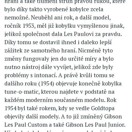
hraní a také tlumení strun pravou rukou, které
bylo díky takto vyrobené kobylce zcela
nemožné. Neuběhl ani rok, a další model,
ročník 1953, měl již kobylku vymyšlenou jinak,
jelikož společnost dala Les Paulovi za pravdu.
Díky tomu se dostavil ihned i daleko lepší
zážitek ze samotného hraní. Nicméně tyto
změny fungovaly jen do určité míry a bylo
nutno nástroj dále vyvíjet, jelikož zde byly
problémy s intonací. A právě kvůli tomu se
dalšího roku (1954) objevuje konečně kobylka
tune-o-matic, kterou najdete v podstatě na
každém moderním současném modelu. Rok
1954 byl také rokem, kdy se vedle Goldtopa
objevily další modely. A to již zmíněný Gibson
Les Paul Custom a také Gibson Les Paul Junior.