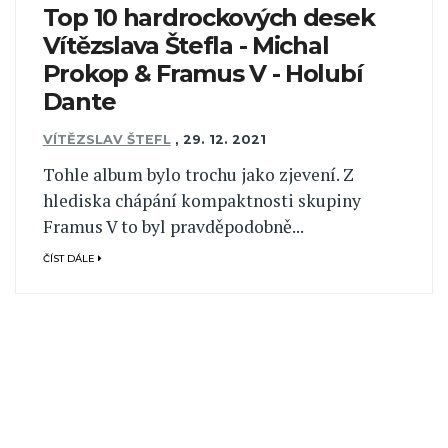
Top 10 hardrockových desek
Vítězslava Štefla - Michal
Prokop & Framus V - Holubí
Dante
VÍTĚZSLAV ŠTEFL
,
29. 12. 2021
Tohle album bylo trochu jako zjevení. Z
hlediska chápání kompaktnosti skupiny
Framus V to byl pravděpodobně...
ČÍST DÁLE