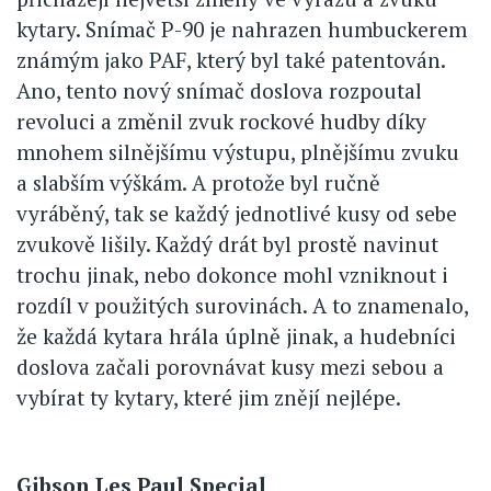
kytary. Snímač P-90 je nahrazen humbuckerem
známým jako PAF, který byl také patentován.
Ano, tento nový snímač doslova rozpoutal
revoluci a změnil zvuk rockové hudby díky
mnohem silnějšímu výstupu, plnějšímu zvuku
a slabším výškám. A protože byl ručně
vyráběný, tak se každý jednotlivé kusy od sebe
zvukově lišily. Každý drát byl prostě navinut
trochu jinak, nebo dokonce mohl vzniknout i
rozdíl v použitých surovinách. A to znamenalo,
že každá kytara hrála úplně jinak, a hudebníci
doslova začali porovnávat kusy mezi sebou a
vybírat ty kytary, které jim znějí nejlépe.
Gibson Les Paul Special