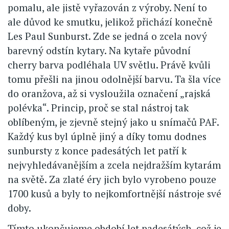
pomalu, ale jistě vyřazován z výroby. Není to
ale důvod ke smutku, jelikož přichází konečně
Les Paul Sunburst. Zde se jedná o zcela nový
barevný odstín kytary. Na kytaře původní
cherry barva podléhala UV světlu. Právě kvůli
tomu přešli na jinou odolnější barvu. Ta šla více
do oranžova, až si vysloužila označení „rajská
polévka“. Princip, proč se stal nástroj tak
oblíbeným, je zjevně stejný jako u snímačů PAF.
Každý kus byl úplně jiný a díky tomu dodnes
sunbursty z konce padesátých let patří k
nejvyhledávanějším a zcela nejdražším kytarám
na světě. Za zlaté éry jich bylo vyrobeno pouze
1700 kusů a byly to nejkomfortnější nástroje své
doby.
Tímto ukončujeme období let padesátých, což je