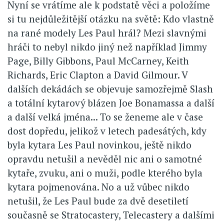
Nyní se vrátíme ale k podstatě věci a položíme
si tu nejdůležitější otázku na světě: Kdo vlastně
na rané modely Les Paul hrál? Mezi slavnými
hráči to nebyl nikdo jiný než například Jimmy
Page, Billy Gibbons, Paul McCarney, Keith
Richards, Eric Clapton a David Gilmour. V
dalších dekádách se objevuje samozřejmě Slash
a totální kytarový blázen Joe Bonamassa a další
a další velká jména... To se ženeme ale v čase
dost dopředu, jelikož v letech padesátých, kdy
byla kytara Les Paul novinkou, ještě nikdo
opravdu netušil a nevěděl nic ani o samotné
kytaře, zvuku, ani o muži, podle kterého byla
kytara pojmenována. No a už vůbec nikdo
netušil, že Les Paul bude za dvě desetiletí
současně se Stratocastery, Telecastery a dalšími