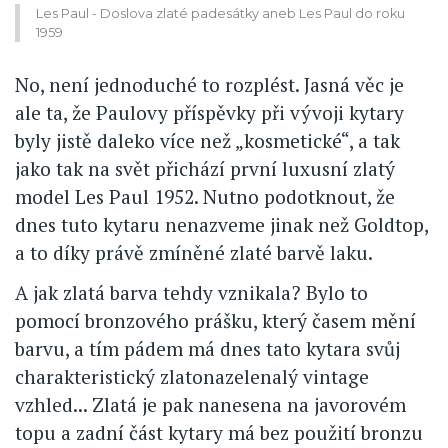
Les Paul - Doslova zlaté padesátky aneb Les Paul do roku
1959
No, není jednoduché to rozplést. Jasná věc je
ale ta, že Paulovy příspěvky při vývoji kytary
byly jistě daleko více než „kosmetické“, a tak
jako tak na svět přichází první luxusní zlatý
model Les Paul 1952. Nutno podotknout, že
dnes tuto kytaru nenazveme jinak než Goldtop,
a to díky právě zmíněné zlaté barvě laku.
A jak zlatá barva tehdy vznikala? Bylo to
pomocí bronzového prášku, který časem mění
barvu, a tím pádem má dnes tato kytara svůj
charakteristický zlatonazelenalý vintage
vzhled... Zlatá je pak nanesena na javorovém
topu a zadní část kytary má bez použití bronzu