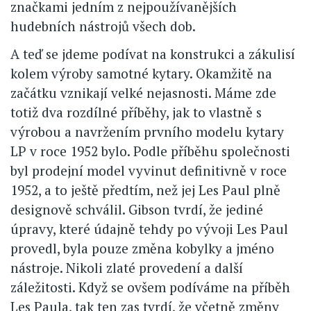
značkami jedním z nejpoužívanějších
hudebních nástrojů všech dob.
A teď se jdeme podívat na konstrukci a zákulisí
kolem výroby samotné kytary. Okamžitě na
začátku vznikají velké nejasnosti. Máme zde
totiž dva rozdílné příběhy, jak to vlastně s
výrobou a navržením prvního modelu kytary
LP v roce 1952 bylo. Podle příběhu společnosti
byl prodejní model vyvinut definitivně v roce
1952, a to ještě předtím, než jej Les Paul plně
designově schválil. Gibson tvrdí, že jediné
úpravy, které údajně tehdy po vývoji Les Paul
provedl, byla pouze změna kobylky a jméno
nástroje. Nikoli zlaté provedení a další
záležitosti. Když se ovšem podíváme na příběh
Les Paula, tak ten zas tvrdí, že včetně změny