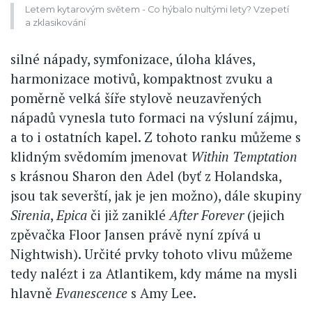
Letem kytarovým světem - Co hýbalo nultými lety? Vzepetí
a zklasikování
silné nápady, symfonizace, úloha kláves,
harmonizace motivů, kompaktnost zvuku a
poměrně velká šíře stylově neuzavřených
nápadů vynesla tuto formaci na výsluní zájmu,
a to i ostatních kapel. Z tohoto ranku můžeme s
klidným svědomím jmenovat
Within Temptation
s krásnou Sharon den Adel (byť z Holandska,
jsou tak severští, jak je jen možno), dále skupiny
Sirenia
,
Epica
či již zaniklé
After Forever
(jejich
zpěvačka Floor Jansen právě nyní zpívá u
Nightwish). Určité prvky tohoto vlivu můžeme
tedy nalézt i za Atlantikem, kdy máme na mysli
hlavně
Evanescence
s Amy Lee.