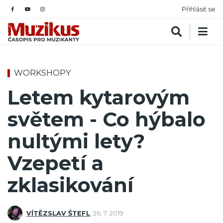
Přihlásit se
WORKSHOPY
Letem kytarovým
světem - Co hýbalo
nultými lety?
Vzepetí a
zklasikování
VÍTĚZSLAV ŠTEFL
,
26. 7. 2019