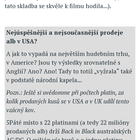
tato skladba se skvěle k filmu hodila...).
Nejúspěšnější a nejsoučasnější prodeje
alb v USA?
A jak to vypadá na největším hudebním trhu,
v Americe? Jsou ty výsledky srovnatelné s
Anglií? Ano? Ano! Tady to totiž „vyžrala“ také
v podstatě národní kapela...
Pozn.: Ještě si uvědomme při počtech platin, za
kolik prodaných kusů se v USA a v UK udílí tento
vzácný kov.
5Páté místo s 22 platinami (a tedy 22 milióny
prodaných alb) drží
Back in Black
australských
AC/DC. O milión víc kusů a o jednu platinu