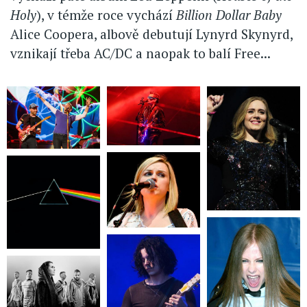
Holy
), v témže roce vychází
Billion Dollar Baby
Alice Coopera, albově debutují Lynyrd Skynyrd,
vznikají třeba AC/DC a naopak to balí Free...