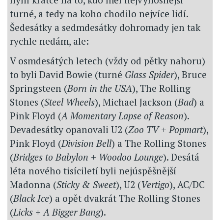
turné, a tedy na koho chodilo nejvíce lidí.
Šedesátky a sedmdesátky dohromady jen tak
rychle nedám, ale:
V osmdesátých letech (vždy od pětky nahoru)
to byli David Bowie (turné
Glass Spider
), Bruce
Springsteen (
Born in the USA
), The Rolling
Stones (
Steel Wheels
), Michael Jackson (
Bad
) a
Pink Floyd (
A Momentary Lapse of Reason
).
Devadesátky opanovali U2 (
Zoo TV
+
Popmart
),
Pink Floyd (
Division Bell
) a The Rolling Stones
(
Bridges to Babylon
+
Woodoo Lounge
). Desátá
léta nového tisíciletí byli nejúspěšnější
Madonna (
Sticky & Sweet
), U2 (
Vertigo
), AC/DC
(
Black Ice
) a opět dvakrát The Rolling Stones
(
Licks
+
A Bigger Bang
).