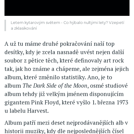
Letem kytarovým světem - Co hýbalo nultými lety? Vzepetí
a zklasikování
A už tu máme druhé pokračování naší top
desítky, kdy je zcela nasnadě uvést nejen další
soubor z pětice těch, které definovaly art rock
tak, jak ho známe a chápeme, ale zejména jejich
album, které změnilo statistiky. Ano, je to
album
The Dark Side of the Moon
, osmé studiové
album tehdy již velkým jménem disponujícím
gigantem Pink Floyd, které vyšlo 1. března 1973
u labelu Harvest.
Album patří mezi deset nejprodávanějších alb v
historii muziky, kdy dle nejposlednějších čísel