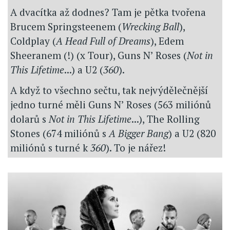
A dvacítka až dodnes? Tam je pětka tvořena
Brucem Springsteenem (
Wrecking Ball
),
Coldplay (
A Head Full of Dreams
), Edem
Sheeranem (!) (x Tour), Guns N’ Roses (
Not in
This Lifetime
...) a U2 (
360
).
A když to všechno sečtu, tak nejvýdělečnější
jedno turné měli Guns N’ Roses (563 miliónů
dolarů s
Not in This Lifetime
...), The Rolling
Stones (674 miliónů s
A Bigger Bang
) a U2 (820
miliónů s turné k
360
). To je nářez!