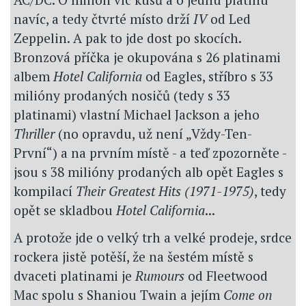
navíc, a tedy čtvrté místo drží
IV
od Led
Zeppelin. A pak to jde dost po skocích.
Bronzová příčka je okupována s 26 platinami
albem
Hotel California
od Eagles, stříbro s 33
milióny prodaných nosičů (tedy s 33
platinami) vlastní Michael Jackson a jeho
Thriller
(no opravdu, už není „Vždy-Ten-
První“) a na prvním místě - a teď zpozorněte -
jsou s 38 milióny prodaných alb opět Eagles s
kompilací
Their Greatest Hits (1971-1975)
, tedy
opět se skladbou
Hotel California
...
A protože jde o velký trh a velké prodeje, srdce
rockera jistě potěší, že na šestém místě s
dvaceti platinami je
Rumours
od Fleetwood
Mac spolu s Shaniou Twain a jejím
Come on