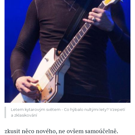
Letem kytarovým světem - Co hýbalo nultými lety? Vzepetí
a zklasikování
zkusit něco nového, ne ovšem samoúčelně.