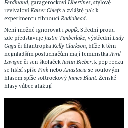
Ferdinand
, garagerockoví
Libertines
, stylově
revivaloví
Kaiser Chiefs
a zvláště pak k
experimentu tíhnoucí
Radiohead
.
Není možné ignorovat i
popík
. Střední proud
zde představuje
Justin Timberlake
, výstřední
Lady
Gaga
či filantropka
Kelly Clarkson
, blíže k těm
nejmladším posluchačům mají feministka
Avril
Lavigne
či sen školaček
Justin Bieber
, k pop rocku
se hlásí spíše
Pink
nebo
Anastacia
se soulovým
hlasem spíše softrockový
James Blunt
. Ženské
hlasy vůbec atakují