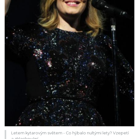
Letem kytarovým světem - Co hýbalo nultými lety? Vzepetí
a zklasikování