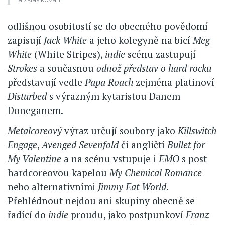
odlišnou osobitostí se do obecného povědomí
zapisují
Jack White
a jeho kolegyně na bicí
Meg
White
(White Stripes),
indie
scénu zastupují
Strokes
a současnou
odnož představ o hard rocku
představují vedle
Papa Roach
zejména platinoví
Disturbed
s výrazným kytaristou Danem
Doneganem.
Metalcoreový
výraz určují soubory jako
Killswitch
Engage
,
Avenged Sevenfold
či angličtí
Bullet for
My Valentine
a na scénu vstupuje i
EMO
s post
hardcoreovou kapelou
My Chemical Romance
nebo alternativními
Jimmy Eat World
.
Přehlédnout nejdou ani skupiny obecně se
řadící do
indie
proudu, jako postpunkoví
Franz