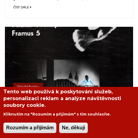
ČÍST DÁLE
Workshopy
Tento web používá k poskytování služeb,
personalizaci reklam a analýze návštěvnosti
Top 10 hardrockových desek
soubory cookie.
Vítězslava Štefla - Michal
Kliknutím na "Rozumím a přijímám" s tím souhlasíte.
Prokop & Framus V - Holubí
Dante
Rozumím a přijímám
Ne, děkuji