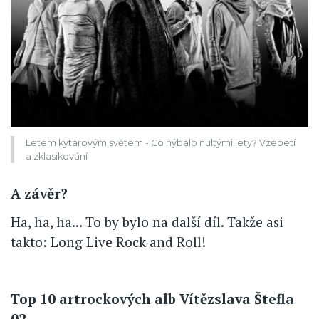
Letem kytarovým světem - Co hýbalo nultými lety? Vzepetí
a zklasikování
A závěr?
Ha, ha, ha... To by bylo na další díl. Takže asi
takto: Long Live Rock and Roll!
Top 10 artrockových alb Vítězslava Štefla
02