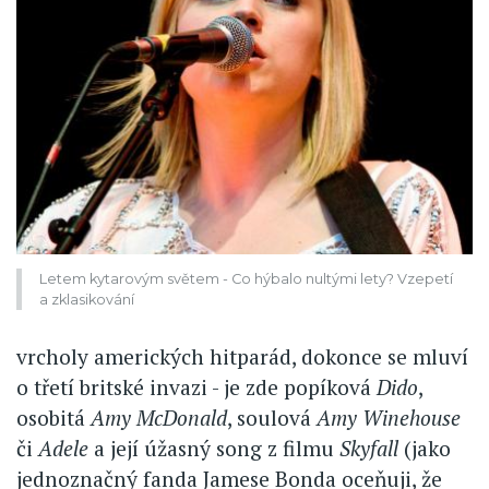
Letem kytarovým světem - Co hýbalo nultými lety? Vzepetí
a zklasikování
vrcholy amerických hitparád, dokonce se mluví
o třetí britské invazi - je zde popíková
Dido
,
osobitá
Amy McDonald
, soulová
Amy Winehouse
či
Adele
a její úžasný song z filmu
Skyfall
(jako
jednoznačný fanda Jamese Bonda oceňuji, že