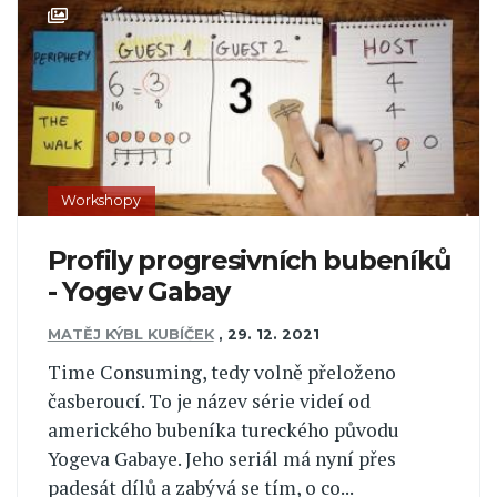
Workshopy
Profily progresivních bubeníků
- Yogev Gabay
MATĚJ KÝBL KUBÍČEK
,
29. 12. 2021
Time Consuming, tedy volně přeloženo
časberoucí. To je název série videí od
amerického bubeníka tureckého původu
Yogeva Gabaye. Jeho seriál má nyní přes
padesát dílů a zabývá se tím, o co...