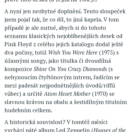
A nyní jen nezbytné doplnění. Tento sloupeček
jsem pojal tak, že co díl, to jiná kapela. V tom
případě je ale nutné, abych si do tohoto
seznamu klasických nejoblíbenějších desek od
Pink Floyd z celého jejich katalogu dodal ještě
dva počiny, totiž
Wish You Were Here
(1975) s
úžasnými songy, jako titulka či dvoudílná
kompozice
Shine On You Crazy Diamonds
(s
nehynoucím čtyřtónovým intrem, řadícím se
mezi padesát nejpodnětnějších úvodů/riffů
vůbec) a určitě
Atom Heart Mother
(1970) se
slavnou krávou na obalu a šestidílným titulním
hudebním celkem.
A historická souvislost? V tomtéž měsíci
vychází páté album Led Zeppelin (
Houses of the