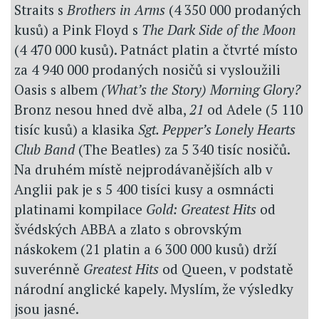
Straits s
Brothers in Arms
(4 350 000 prodaných
kusů) a Pink Floyd s
The Dark Side of the Moon
(4 470 000 kusů). Patnáct platin a čtvrté místo
za 4 940 000 prodaných nosičů si vysloužili
Oasis s albem
(What’s the Story) Morning Glory?
Bronz nesou hned dvě alba,
21
od Adele (5 110
tisíc kusů) a klasika
Sgt. Pepper’s Lonely Hearts
Club Band
(The Beatles) za 5 340 tisíc nosičů.
Na druhém místě nejprodávanějších alb v
Anglii pak je s 5 400 tisíci kusy a osmnácti
platinami kompilace
Gold: Greatest Hits
od
švédských ABBA a zlato s obrovským
náskokem (21 platin a 6 300 000 kusů) drží
suverénně
Greatest Hits
od Queen, v podstatě
národní anglické kapely. Myslím, že výsledky
jsou jasné.