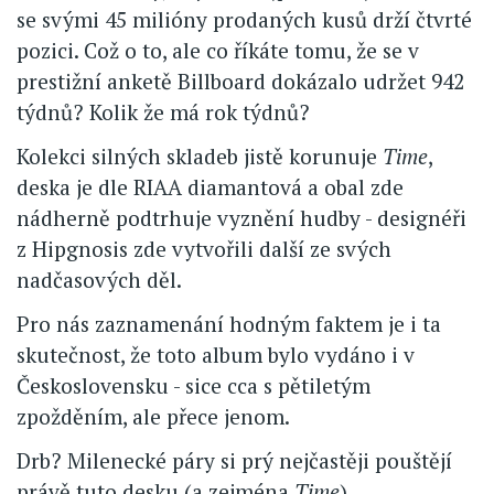
se svými 45 milióny prodaných kusů drží čtvrté
pozici. Což o to, ale co říkáte tomu, že se v
prestižní anketě Billboard dokázalo udržet 942
týdnů? Kolik že má rok týdnů?
Kolekci silných skladeb jistě korunuje
Time
,
deska je dle RIAA diamantová a obal zde
nádherně podtrhuje vyznění hudby - designéři
z Hipgnosis zde vytvořili další ze svých
nadčasových děl.
Pro nás zaznamenání hodným faktem je i ta
skutečnost, že toto album bylo vydáno i v
Československu - sice cca s pětiletým
zpožděním, ale přece jenom.
Drb? Milenecké páry si prý nejčastěji pouštějí
právě tuto desku (a zejména
Time
)...