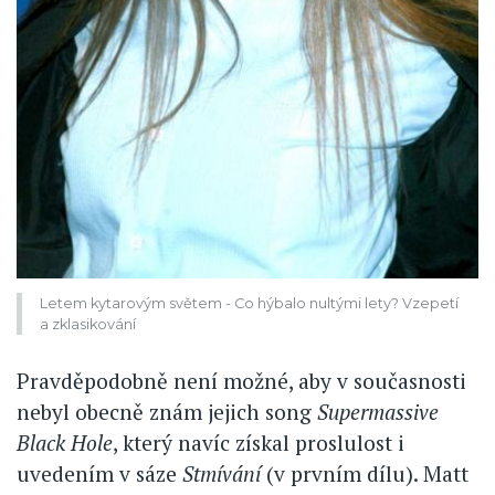
Letem kytarovým světem - Co hýbalo nultými lety? Vzepetí
a zklasikování
Pravděpodobně není možné, aby v současnosti
nebyl obecně znám jejich song
Supermassive
Black Hole
, který navíc získal proslulost i
uvedením v sáze
Stmívání
(v prvním dílu). Matt