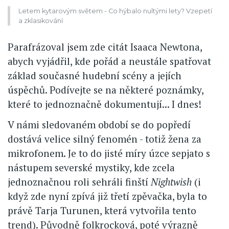
Letem kytarovým světem - Co hýbalo nultými lety? Vzepetí
a zklasikování
Parafrázoval jsem zde citát Isaaca Newtona,
abych vyjádřil, kde pořád a neustále spatřovat
základ současné hudební scény a jejích
úspěchů. Podívejte se na některé poznámky,
které to jednoznačně dokumentují... I dnes!
V námi sledovaném období se do popředí
dostává velice silný fenomén - totiž žena za
mikrofonem. Je to do jisté míry úzce sepjato s
nástupem severské mystiky, kde zcela
jednoznačnou roli sehráli finští
Nightwish
(i
když zde nyní zpívá již třetí zpěvačka, byla to
právě Tarja Turunen, která vytvořila tento
trend). Původně folkrocková, poté výrazně