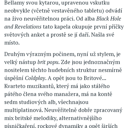
Bellamy svou kytarou, upravenou vskutku
neobvykle (včetně vestavěného tabletu) odvádí
na živo neuvěřitelnou práci. Od alba
Black Hole
and Revelations
tato kapela okupuje první příčky
světových anket a prostě se jí daří. Našla své
místo.
Druhým výrazným počinem, nyní už stylem, je
velký nástup
brit popu
. Zde jsou jednoznačným
nositelem těchto hudebních struktur nesmírně
úspěšní
Coldplay
. A opět jsou to Britové...
Kvarteto muzikantů, který má jako stálého
pátého člena svého manažera, má na kontě
sedm studiových alb, všechnajsou
multiplatinová. Neuvěřitelně dobře zpracovaný
mix britské melodiky, alternativnějšího
písničkaření, rockové dynamiky a opět širších