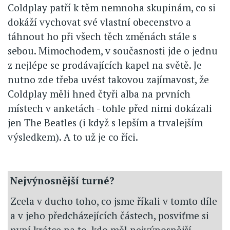
Coldplay patří k těm nemnoha skupinám, co si
dokáží vychovat své vlastní obecenstvo a
táhnout ho při všech těch změnách stále s
sebou. Mimochodem, v současnosti jde o jednu
z nejlépe se prodávajících kapel na světě. Je
nutno zde třeba uvést takovou zajímavost, že
Coldplay měli hned čtyři alba na prvních
místech v anketách - tohle před nimi dokázali
jen The Beatles (i když s lepším a trvalejším
výsledkem). A to už je co říci.
Nejvýnosnější turné?
Zcela v ducho toho, co jsme říkali v tomto díle
a v jeho předcházejících částech, posviťme si
nyní krátce na to, kdo měl nejvýnosnější