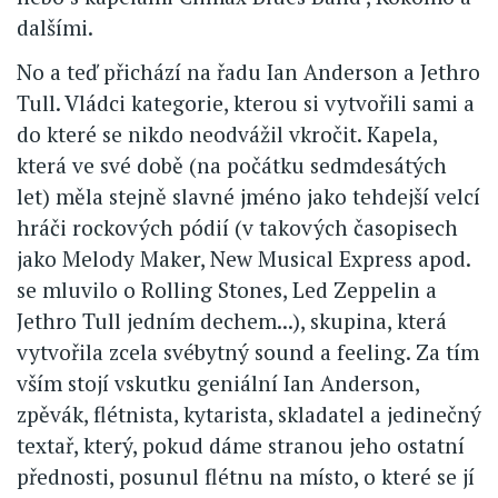
dalšími.
No a teď přichází na řadu Ian Anderson a Jethro
Tull. Vládci kategorie, kterou si vytvořili sami a
do které se nikdo neodvážil vkročit. Kapela,
která ve své době (na počátku sedmdesátých
let) měla stejně slavné jméno jako tehdejší velcí
hráči rockových pódií (v takových časopisech
jako Melody Maker, New Musical Express apod.
se mluvilo o Rolling Stones, Led Zeppelin a
Jethro Tull jedním dechem...), skupina, která
vytvořila zcela svébytný sound a feeling. Za tím
vším stojí vskutku geniální Ian Anderson,
zpěvák, flétnista, kytarista, skladatel a jedinečný
textař, který, pokud dáme stranou jeho ostatní
přednosti, posunul flétnu na místo, o které se jí