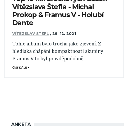
Vítězslava Štefla - Michal
Prokop & Framus V - Holubí
Dante
VÍTĚZSLAV ŠTEFL
,
29. 12. 2021
Tohle album bylo trochu jako zjevení. Z
hlediska chápání kompaktnosti skupiny
Framus V to byl pravděpodobně...
ČÍST DÁLE
ANKETA