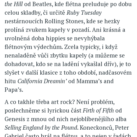
the Hill
od Beatles, kde flétna preluduje po dobu
celou skladby, či určitě
Ruby Tuesday
nestárnoucích Rolling Stones, kde se hezky
prolíná zvukem kapely v pozadí. Ani krásná a
uvolněná doba hippies se nevyhýbala
flétnovým výdechům. Zcela typicky, i když
nenaladěně vůči zbytku kapely (a můžeme se
dohadovat, kdo se na ladění vykašlal dřív), je to
slyšet v další klasice z toho období, nadčasovém
hitu
California Dreamin’
od Mamma’s and
Papa’s.
A co takhle třeba art rock? Není problém,
poslechněme si lyrickou část
Firth of Fifth
od
Genesis z mnou od nich nejoblíbenějšího alba
Selling England by the Pound
. Koneckonců, Peter
Gabriel často hrál na flétnu, a to nejen v řadách