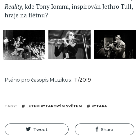
Reality
, kde Tony Iommi, inspirován Jethro Tull,
hraje na flétnu?
Psáno pro časopis Muzikus
11/2019
TAGY
LETEM KYTAROVÝM SVĚTEM
KYTARA
Tweet
Share