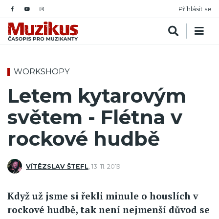
Přihlásit se
WORKSHOPY
Letem kytarovým
světem - Flétna v
rockové hudbě
VÍTĚZSLAV ŠTEFL
,
13. 11. 2019
Když už jsme si řekli minule o houslích v
rockové hudbě, tak není nejmenší důvod se