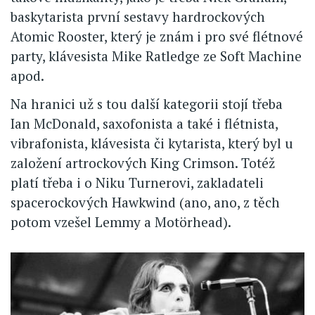
baskytarista první sestavy hardrockových
Atomic Rooster, který je znám i pro své flétnové
party, klávesista Mike Ratledge ze Soft Machine
apod.
Na hranici už s tou další kategorii stojí třeba
Ian McDonald, saxofonista a také i flétnista,
vibrafonista, klávesista či kytarista, který byl u
založení artrockových King Crimson. Totéž
platí třeba i o Niku Turnerovi, zakladateli
spacerockových Hawkwind (ano, ano, z těch
potom vzešel Lemmy a Motörhead).