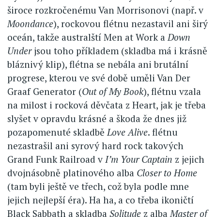
široce rozkročenému Van Morrisonovi (např. v
Moondance
), rockovou flétnu nezastavil ani širý
oceán, takže australští Men at Work a
Down
Under
jsou toho příkladem (skladba má i krásně
bláznivý klip), flétna se nebála ani brutální
progrese, kterou ve své době uměli Van Der
Graaf Generator (
Out of My Book
), flétnu vzala
na milost i rocková děvčata z Heart, jak je třeba
slyšet v opravdu krásné a škoda že dnes již
pozapomenuté skladbě
Love Alive
. flétnu
nezastrašil ani syrový hard rock takových
Grand Funk Railroad v
I’m Your Captain
z jejich
dvojnásobně platinového alba
Closer to Home
(tam byli ještě ve třech, což byla podle mne
jejich nejlepší éra). Ha ha, a co třeba ikoničtí
Black Sabbath a skladba
Solitude
z alba
Master of