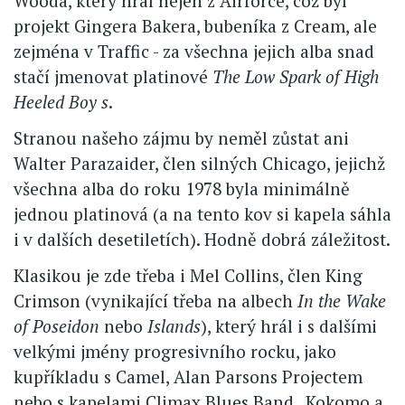
Wooda, který hrál nejen z Airforce, což byl
projekt Gingera Bakera, bubeníka z Cream, ale
zejména v Traffic - za všechna jejich alba snad
stačí jmenovat platinové
The Low Spark of High
Heeled Boy s
.
Stranou našeho zájmu by neměl zůstat ani
Walter Parazaider, člen silných Chicago, jejichž
všechna alba do roku 1978 byla minimálně
jednou platinová (a na tento kov si kapela sáhla
i v dalších desetiletích). Hodně dobrá záležitost.
Klasikou je zde třeba i Mel Collins, člen King
Crimson (vynikající třeba na albech
In the Wake
of Poseidon
nebo
Islands
), který hrál i s dalšími
velkými jmény progresivního rocku, jako
kupříkladu s Camel, Alan Parsons Projectem
nebo s kapelami Climax Blues Band , Kokomo a