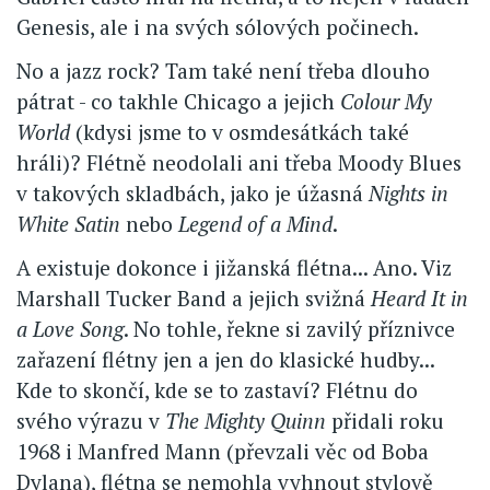
Genesis, ale i na svých sólových počinech.
No a jazz rock? Tam také není třeba dlouho
pátrat - co takhle Chicago a jejich
Colour My
World
(kdysi jsme to v osmdesátkách také
hráli)? Flétně neodolali ani třeba Moody Blues
v takových skladbách, jako je úžasná
Nights in
White Satin
nebo
Legend of a Mind
.
A existuje dokonce i jižanská flétna... Ano. Viz
Marshall Tucker Band a jejich svižná
Heard It in
a Love Song
. No tohle, řekne si zavilý příznivce
zařazení flétny jen a jen do klasické hudby...
Kde to skončí, kde se to zastaví? Flétnu do
svého výrazu v
The Mighty Quinn
přidali roku
1968 i Manfred Mann (převzali věc od Boba
Dylana), flétna se nemohla vyhnout stylově