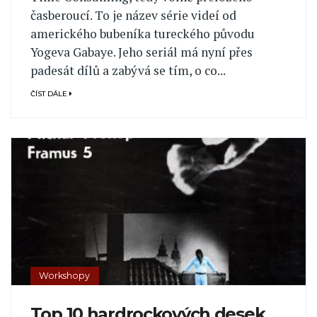
časberoucí. To je název série videí od
amerického bubeníka tureckého původu
Yogeva Gabaye. Jeho seriál má nyní přes
padesát dílů a zabývá se tím, o co...
ČÍST DÁLE
Workshopy
Top 10 hardrockových desek