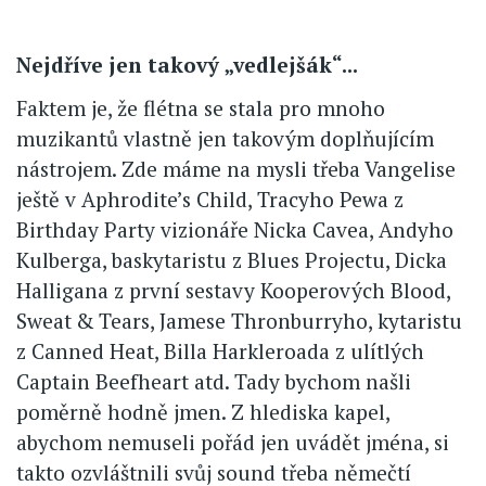
Nejdříve jen takový „vedlejšák“...
Faktem je, že flétna se stala pro mnoho
muzikantů vlastně jen takovým doplňujícím
nástrojem. Zde máme na mysli třeba Vangelise
ještě v Aphrodite’s Child, Tracyho Pewa z
Birthday Party vizionáře Nicka Cavea, Andyho
Kulberga, baskytaristu z Blues Projectu, Dicka
Halligana z první sestavy Kooperových Blood,
Sweat & Tears, Jamese Thronburryho, kytaristu
z Canned Heat, Billa Harkleroada z ulítlých
Captain Beefheart atd. Tady bychom našli
poměrně hodně jmen. Z hlediska kapel,
abychom nemuseli pořád jen uvádět jména, si
takto ozvláštnili svůj sound třeba němečtí