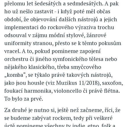
přelomu let šedesátých a sedmdesátých. A pak
ho už nešlo zastavit - i když poté měl občas
období, že objevování dalších nástrojů a jejich
implementaci do rockového výraziva trochu
odsouval v zájmu módní stylové, žánrové
uniformity stranou, přesto se k těmto pokusům
vracel. A to, pokud pomineme zapojení
orchestru či jiného symfonického tělesa nebo
nějakého klasického, třeba smyčcového
„komba“, se týkalo právě takových nástrojů,
jako jsou housle (viz Muzikus 11/2018), saxofon,
foukací harmonika, violoncello či právě flétna.
To bylo za prvé.
Za druhé je nutno si, ještě než začneme, říci, že
se budeme zabývat rockem, tedy při veškeré
úctě pomineme všechny ty indie, etno, folk a