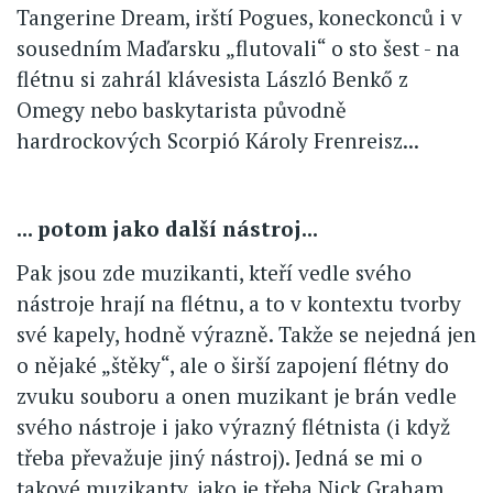
Tangerine Dream, irští Pogues, koneckonců i v
sousedním Maďarsku „flutovali“ o sto šest - na
flétnu si zahrál klávesista László Benkő z
Omegy nebo baskytarista původně
hardrockových Scorpió Károly Frenreisz...
... potom jako další nástroj...
Pak jsou zde muzikanti, kteří vedle svého
nástroje hrají na flétnu, a to v kontextu tvorby
své kapely, hodně výrazně. Takže se nejedná jen
o nějaké „štěky“, ale o širší zapojení flétny do
zvuku souboru a onen muzikant je brán vedle
svého nástroje i jako výrazný flétnista (i když
třeba převažuje jiný nástroj). Jedná se mi o
takové muzikanty, jako je třeba Nick Graham,