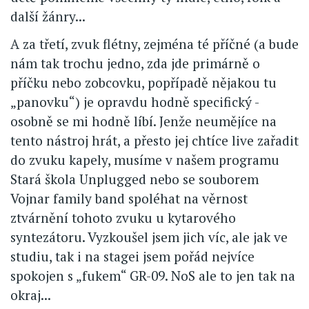
další žánry...
A za třetí, zvuk flétny, zejména té příčné (a bude
nám tak trochu jedno, zda jde primárně o
příčku nebo zobcovku, popřípadě nějakou tu
„panovku“) je opravdu hodně specifický -
osobně se mi hodně líbí. Jenže neumějíce na
tento nástroj hrát, a přesto jej chtíce live zařadit
do zvuku kapely, musíme v našem programu
Stará škola Unplugged nebo se souborem
Vojnar family band spoléhat na věrnost
ztvárnění tohoto zvuku u kytarového
syntezátoru. Vyzkoušel jsem jich víc, ale jak ve
studiu, tak i na stagei jsem pořád nejvíce
spokojen s „fukem“ GR-09. NoS ale to jen tak na
okraj...