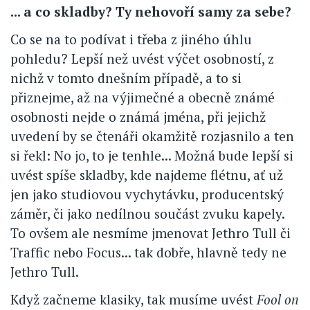
... a co skladby? Ty nehovoří samy za sebe?
Co se na to podívat i třeba z jiného úhlu
pohledu? Lepší než uvést výčet osobností, z
nichž v tomto dnešním případě, a to si
přiznejme, až na výjimečné a obecně známé
osobnosti nejde o známá jména, při jejichž
uvedení by se čtenáři okamžitě rozjasnilo a ten
si řekl: No jo, to je tenhle... Možná bude lepší si
uvést spíše skladby, kde najdeme flétnu, ať už
jen jako studiovou vychytávku, producentský
záměr, či jako nedílnou součást zvuku kapely.
To ovšem ale nesmíme jmenovat Jethro Tull či
Traffic nebo Focus... tak dobře, hlavně tedy ne
Jethro Tull.
Když začneme klasiky, tak musíme uvést
Fool on