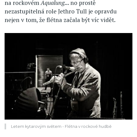
na rockovém
Aqualung
... no prostě
nezastupitelná role Jethro Tull je opravdu
nejen v tom, že flétna začala být víc vidět.
Letem kytarovým světem - Flétna v rockové hudbě