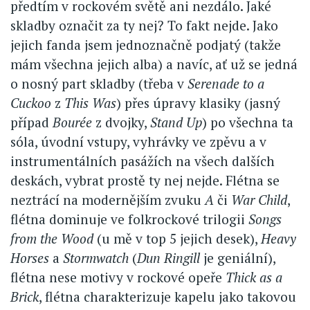
předtím v rockovém světě ani nezdálo. Jaké
skladby označit za ty nej? To fakt nejde. Jako
jejich fanda jsem jednoznačně podjatý (takže
mám všechna jejich alba) a navíc, ať už se jedná
o nosný part skladby (třeba v
Serenade to a
Cuckoo
z
This Was
) přes úpravy klasiky (jasný
případ
Bourée
z dvojky,
Stand Up
) po všechna ta
sóla, úvodní vstupy, vyhrávky ve zpěvu a v
instrumentálních pasážích na všech dalších
deskách, vybrat prostě ty nej nejde. Flétna se
neztrácí na modernějším zvuku
A
či
War Child
,
flétna dominuje ve folkrockové trilogii
Songs
from the Wood
(u mě v top 5 jejich desek),
Heavy
Horses
a
Stormwatch
(
Dun Ringill
je geniální),
flétna nese motivy v rockové opeře
Thick as a
Brick
, flétna charakterizuje kapelu jako takovou