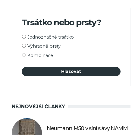
Trsátko nebo prsty?
Možnosti
Jednoznačně trsátko
výběru
Výhradně prsty
Kombinace
NEJNOVĚJŠÍ ČLÁNKY
Neumann M50 v síni slávy NAMM