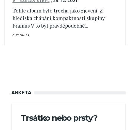
VÍTĚZSLAV ŠTEFL
,
29. 12. 2021
Tohle album bylo trochu jako zjevení. Z
hlediska chápání kompaktnosti skupiny
Framus V to byl pravděpodobně...
ČÍST DÁLE
ANKETA
Trsátko nebo prsty?