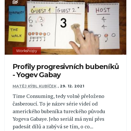
Workshopy
Profily progresivních bubeníků
- Yogev Gabay
MATĚJ KÝBL KUBÍČEK
,
29. 12. 2021
Time Consuming, tedy volně přeloženo
časberoucí. To je název série videí od
amerického bubeníka tureckého původu
Yogeva Gabaye. Jeho seriál má nyní přes
padesát dílů a zabývá se tím, o co...