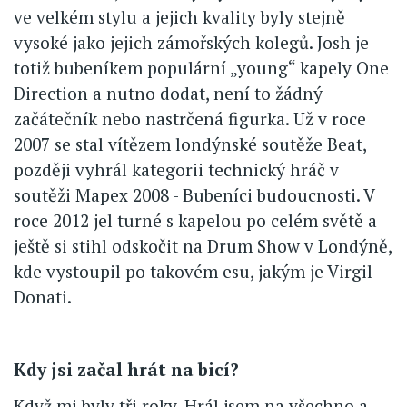
ve velkém stylu a jejich kvality byly stejně
vysoké jako jejich zámořských kolegů. Josh je
totiž bubeníkem populární „young“ kapely One
Direction a nutno dodat, není to žádný
začátečník nebo nastrčená figurka. Už v roce
2007 se stal vítězem londýnské soutěže Beat,
později vyhrál kategorii technický hráč v
soutěži Mapex 2008 - Bubeníci budoucnosti. V
roce 2012 jel turné s kapelou po celém světě a
ještě si stihl odskočit na Drum Show v Londýně,
kde vystoupil po takovém esu, jakým je Virgil
Donati.
Kdy jsi začal hrát na bicí?
Když mi byly tři roky. Hrál jsem na všechno a