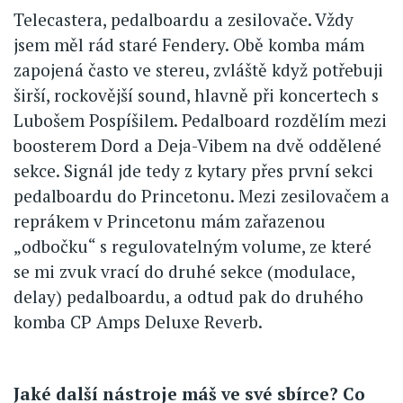
Telecastera, pedalboardu a zesilovače. Vždy
jsem měl rád staré Fendery. Obě komba mám
zapojená často ve stereu, zvláště když potřebuji
širší, rockovější sound, hlavně při koncertech s
Lubošem Pospíšilem. Pedalboard rozdělím mezi
boosterem Dord a Deja-Vibem na dvě oddělené
sekce. Signál jde tedy z kytary přes první sekci
pedalboardu do Princetonu. Mezi zesilovačem a
reprákem v Princetonu mám zařazenou
„odbočku“ s regulovatelným volume, ze které
se mi zvuk vrací do druhé sekce (modulace,
delay) pedalboardu, a odtud pak do druhého
komba CP Amps Deluxe Reverb.
Jaké další nástroje máš ve své sbírce? Co