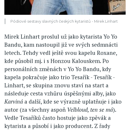
Pódiové sestavy slavných českých kytaristů - Mirek Linhart
Mirek Linhart proslul už jako kytarista Yo Yo
Bandu, kam nastoupil již ve svých sedmnácti
letech. Tehdy vedl ještě svou kapelu Roxane,
kde působil mj. i s Honzou Kalouskem. Po
personálních změnách v Yo Yo Bandu, kdy
kapela pokračuje jako trio Tesařík - Tesařík -
Linhart, se skupina znovu staví na start a
následuje cesta vzhůru úspěšnými alby, jako
Karviná
a další, kde se výrazně uplatňuje i jako
autor (za všechny aspoň
Velbloud, ten se má
).
Vedle Tesaříků často hostuje jako zpěvák a
kytarista a působí i jako producent. Z řady