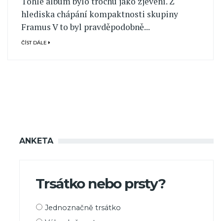
Tohle album bylo trochu jako zjevení. Z
hlediska chápání kompaktnosti skupiny
Framus V to byl pravděpodobně...
ČÍST DÁLE
ANKETA
Trsátko nebo prsty?
Možnosti
Jednoznačně trsátko
výběru