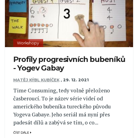
Workshopy
Profily progresivních bubeníků
- Yogev Gabay
MATĚJ KÝBL KUBÍČEK
,
29. 12. 2021
Time Consuming, tedy volně přeloženo
časberoucí. To je název série videí od
amerického bubeníka tureckého původu
Yogeva Gabaye. Jeho seriál má nyní přes
padesát dílů a zabývá se tím, o co...
ČÍST DÁLE