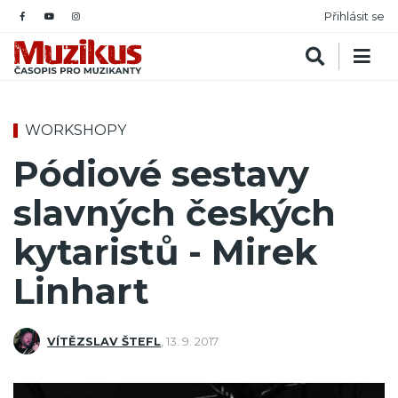
Přihlásit se
WORKSHOPY
Pódiové sestavy
slavných českých
kytaristů - Mirek
Linhart
VÍTĚZSLAV ŠTEFL
,
13. 9. 2017