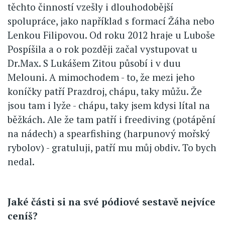
těchto činností vzešly i dlouhodobější
spolupráce, jako například s formací Žáha nebo
Lenkou Filipovou. Od roku 2012 hraje u Luboše
Pospíšila a o rok později začal vystupovat u
Dr.Max. S Lukášem Zitou působí i v duu
Melouni. A mimochodem - to, že mezi jeho
koníčky patří Prazdroj, chápu, taky můžu. Že
jsou tam i lyže - chápu, taky jsem kdysi lítal na
běžkách. Ale že tam patří i freediving (potápění
na nádech) a spearfishing (harpunový mořský
rybolov) - gratuluji, patří mu můj obdiv. To bych
nedal.
Jaké části si na své pódiové sestavě nejvíce
ceníš?