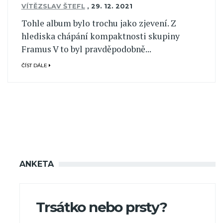
VÍTĚZSLAV ŠTEFL
,
29. 12. 2021
Tohle album bylo trochu jako zjevení. Z
hlediska chápání kompaktnosti skupiny
Framus V to byl pravděpodobně...
ČÍST DÁLE
ANKETA
Trsátko nebo prsty?