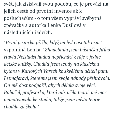
svět, jak získávají svou podobu, co je provází na
jejich cestě od prvotní invence až k
posluchačům - o tom všem vypráví svébytná
zpěvačka a autorka Lenka Dusilová v
následujících řádcích.
"První písnička přišla, když mi bylo asi tak osm,"
vzpomíná Lenka.
"Zhudebnila jsem básničku Jiřího
Havla Nejsladší hudba nepřichází z ráje z jedné
dětské knížky. Chodila jsem tehdy na klasickou
kytaru v Karlových Varech ke skvělému učiteli panu
Letmajerovi, kterému jsem svoje nápady přehrávala.
On mě dost podpořil, abych dělala svoje věci.
Bohužel, profesorka, která nás učila teorii, mě moc
nemotivovala ke studiu, takže jsem místo teorie
chodila za školu."