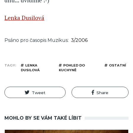
dnu... uvidíme :-)
Lenka Dusilová
Psáno pro časopis Muzikus
3/2006
TAGY
LENKA
POHLED DO
OSTATNÍ
DUSILOVÁ
KUCHYNĚ
Tweet
Share
MOHLO BY SE VÁM TAKÉ LÍBIT