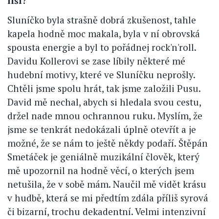
liší?
Sluníčko byla strašně dobrá zkušenost, tahle
kapela hodně moc makala, byla v ní obrovská
spousta energie a byl to pořádnej rock'n'roll.
Davidu Kollerovi se zase líbily některé mé
hudební motivy, které ve Sluníčku neprošly.
Chtěli jsme spolu hrát, tak jsme založili Pusu.
David mě nechal, abych si hledala svou cestu,
držel nade mnou ochrannou ruku. Myslím, že
jsme se tenkrát nedokázali úplně otevřít a je
možné, že se nám to ještě někdy podaří. Štěpán
Smetáček je geniálně muzikální člověk, který
mě upozornil na hodně věcí, o kterých jsem
netušila, že v sobě mám. Naučil mě vidět krásu
v hudbě, která se mi předtím zdála příliš syrová
či bizarní, trochu dekadentní. Velmi intenzivní