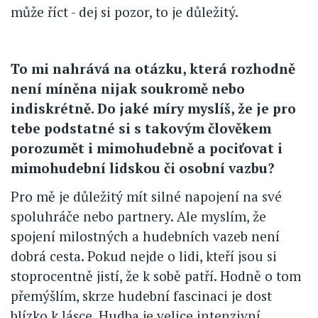
může říct - dej si pozor, to je důležitý.
To mi nahrává na otázku, která rozhodně
není míněna nijak soukromě nebo
indiskrétně. Do jaké míry myslíš, že je pro
tebe podstatné si s takovým člověkem
porozumět i mimohudebně a pociťovat i
mimohudební lidskou či osobní vazbu?
Pro mě je důležitý mít silné napojení na své
spoluhráče nebo partnery. Ale myslím, že
spojení milostných a hudebních vazeb není
dobrá cesta. Pokud nejde o lidi, kteří jsou si
stoprocentně jistí, že k sobě patří. Hodně o tom
přemýšlím, skrze hudební fascinaci je dost
blízko k lásce. Hudba je velice intenzivní