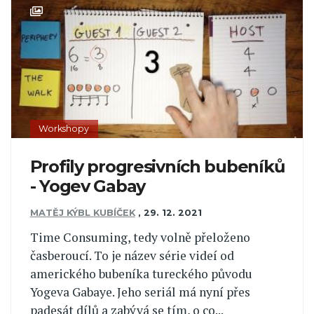
Workshopy
Profily progresivních bubeníků
- Yogev Gabay
MATĚJ KÝBL KUBÍČEK
,
29. 12. 2021
Time Consuming, tedy volně přeloženo
časberoucí. To je název série videí od
amerického bubeníka tureckého původu
Yogeva Gabaye. Jeho seriál má nyní přes
padesát dílů a zabývá se tím, o co...