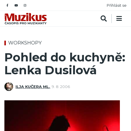
Přihlásit se
WORKSHOPY
Pohled do kuchyně:
Lenka Dusilová
ILJA KUČERA ML.
,
9. 8. 2006