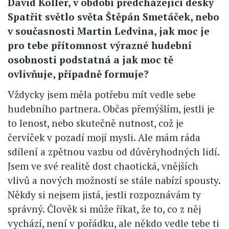
David Koller, v období předcházející desky
Spatřit světlo světa Štěpán Smetáček, nebo
v současnosti Martin Ledvina, jak moc je
pro tebe přítomnost výrazné hudební
osobnosti podstatná a jak moc tě
ovlivňuje, případně formuje?
Vždycky jsem měla potřebu mít vedle sebe
hudebního partnera. Občas přemýšlím, jestli je
to lenost, nebo skutečně nutnost, což je
červíček v pozadí mojí mysli. Ale mám ráda
sdílení a zpětnou vazbu od důvěryhodných lidí.
Jsem ve své realitě dost chaotická, vnějších
vlivů a nových možností se stále nabízí spousty.
Někdy si nejsem jistá, jestli rozpoznávám ty
správný. Člověk si může říkat, že to, co z něj
vychází, není v pořádku, ale někdo vedle tebe ti