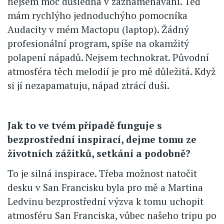
nejsem moc důsledná v zaznamenávání. Teď
mám rychlýho jednoduchýho pomocníka
Audacity v mém Mactopu (laptop). Žádný
profesionální program, spíše na okamžitý
polapení nápadů. Nejsem technokrat. Původní
atmosféra těch melodií je pro mě důležitá. Když
si jí nezapamatuju, nápad ztrácí duši.
Jak to ve tvém případě funguje s
bezprostřední inspirací, dejme tomu ze
životních zážitků, setkání a podobně?
To je silná inspirace. Třeba možnost natočit
desku v San Francisku byla pro mě a Martina
Ledvinu bezprostřední výzva k tomu uchopit
atmosféru San Franciska, vůbec našeho tripu po