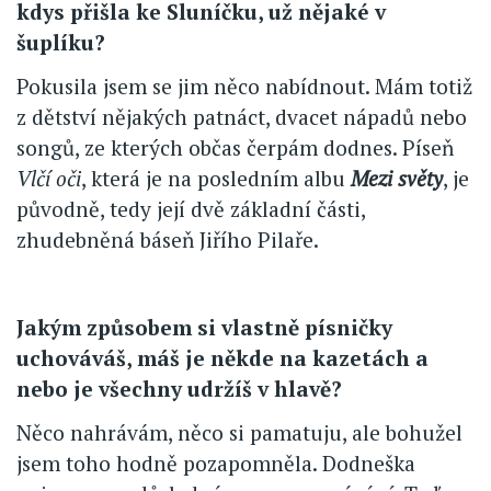
kdys přišla ke Sluníčku, už nějaké v
šuplíku?
Pokusila jsem se jim něco nabídnout. Mám totiž
z dětství nějakých patnáct, dvacet nápadů nebo
songů, ze kterých občas čerpám dodnes. Píseň
Vlčí oči
, která je na posledním albu
Mezi světy
, je
původně, tedy její dvě základní části,
zhudebněná báseň Jiřího Pilaře.
Jakým způsobem si vlastně písničky
uchováváš, máš je někde na kazetách a
nebo je všechny udržíš v hlavě?
Něco nahrávám, něco si pamatuju, ale bohužel
jsem toho hodně pozapomněla. Dodneška