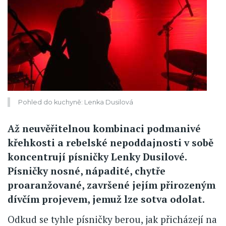
Pohled do kuchyně: Lenka Dusilová
Až neuvěřitelnou kombinaci podmanivé
křehkosti a rebelské nepoddajnosti v sobě
koncentrují písničky Lenky Dusilové.
Písničky nosné, nápadité, chytře
proaranžované, završené jejím přirozeným
dívčím projevem, jemuž lze sotva odolat.
Odkud se tyhle písničky berou, jak přicházejí na