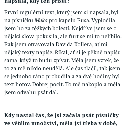
napsala, kdy ten přišel?
První regulérní text, který jsem si napsala, byl
na písničku
Muka
pro kapelu Pusa. Vyplodila
jsem ho za těžkých bolestí. Nejdříve jsem se o
nějaká slova pokusila, ale furt se mi to nelíbilo.
Pak jsem otravovala Davida Kollera, ať mi
nějaký texty napíše. Říkal, ať si je pěkně napíšu
sama, když to budu zpívat. Měla jsem vztek, že
to za mě nikdo neudělá. Ale čas tlačil, tak jsem
se jednoho ráno probudila a za dvě hodiny byl
text hotov. Dobrej pocit. To mě nakoplo a měla
jsem odvahu psát dál.
Kdy nastal čas, že jsi začala psát písničky
ve větším množství, měla jsi třeba v době,