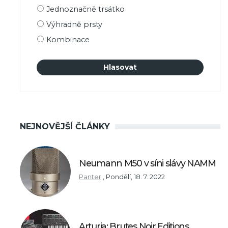
Možnosti
Jednoznačně trsátko
výběru
Výhradně prsty
Kombinace
NEJNOVĚJŠÍ ČLÁNKY
Neumann M50 v síni slávy NAMM
Panter
,
Pondělí, 18. 7. 2022
Arturia: Brutes Noir Editions