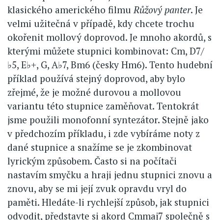
klasického amerického filmu
Růžový panter
. Je
velmi užitečná v případě, kdy chcete trochu
okořenit mollový doprovod. Je mnoho akordů, s
kterými můžete stupnici kombinovat: Cm, D7/
♭5, E♭+, G, A♭7, Bm6 (česky Hm6). Tento hudební
příklad používá stejný doprovod, aby bylo
zřejmé, že je možné durovou a mollovou
variantu této stupnice zaměňovat. Tentokrát
jsme použili monofonní syntezátor. Stejně jako
v předchozím příkladu, i zde vybíráme noty z
dané stupnice a snažíme se je zkombinovat
lyrickým způsobem. Často si na počítači
nastavím smyčku a hraji jednu stupnici znovu a
znovu, aby se mi její zvuk opravdu vryl do
paměti. Hledáte-li rychlejší způsob, jak stupnici
odvodit, představte si akord Cmmaj7 společně s