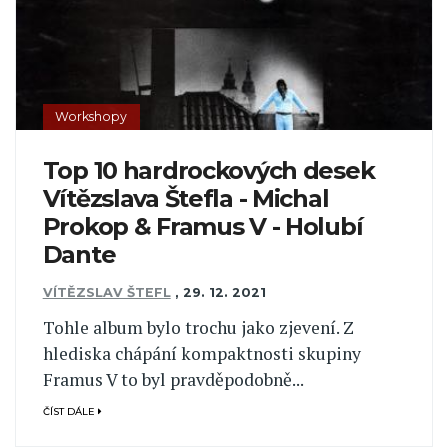
Workshopy
Top 10 hardrockových desek
Vítězslava Štefla - Michal
Prokop & Framus V - Holubí
Dante
VÍTĚZSLAV ŠTEFL
,
29. 12. 2021
Tohle album bylo trochu jako zjevení. Z
hlediska chápání kompaktnosti skupiny
Framus V to byl pravděpodobně...
ČÍST DÁLE