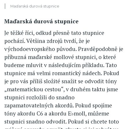
Maďarská durová stupnice
Maďarská durová stupnice
Je těžké říci, odkud přesně tato stupnice
pochází. Většina zdrojů tvrdí, že je
východoevropského původu. Pravděpodobně je
příbuzná maďarské mollové stupnici, o které
budeme mluvit v následujícím příkladu. Tato
stupnice má velmi romantický nádech. Pokud
je pro vás příliš složité snažit se odvodit tóny
„matematickou cestou“, v druhém taktu jsme
stupnici rozložili do snadno
zapamatovatelných akordů. Pokud spojíme
tóny akordu C6 a akordu E♭moll, můžeme
stupnici snadno odvodit. Pokud si chcete toto