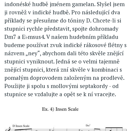
indonéské hudbě jménem gamelan. Slyšel jsem
ji rovněž v indické hudbě. Pro následující dva
příklady se přesuňme do tóniny D. Chcete-li si
stupnici rychle představit, spojte dohromady
Dm7 a E♭msus4. V našem hudebním příkladu
budeme používat zvuk indické rákosové flétny s
názvem „ney“, abychom dali této skvěle znějící
stupnici vyniknout. Jedná se o velmi tajemně
znějící stupnici, která zní skvěle v kombinaci s
pomalým doprovodem založeným na prodlevě.
Použijte ji spolu s mollovými septakordy - od
stupnice se vzdalujte a opět se k ní vracejte.