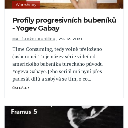
Workshopy
Profily progresivních bubeníků
- Yogev Gabay
MATĚJ KÝBL KUBÍČEK
,
29. 12. 2021
Time Consuming, tedy volně přeloženo
časberoucí. To je název série videí od
amerického bubeníka tureckého původu
Yogeva Gabaye. Jeho seriál má nyní přes
padesát dílů a zabývá se tím, o co...
ČÍST DÁLE