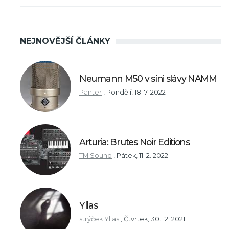
NEJNOVĚJŠÍ ČLÁNKY
Neumann M50 v síni slávy NAMM
Panter
,
Pondělí, 18. 7. 2022
Arturia: Brutes Noir Editions
TM Sound
,
Pátek, 11. 2. 2022
Yllas
strýček Yllas
,
Čtvrtek, 30. 12. 2021