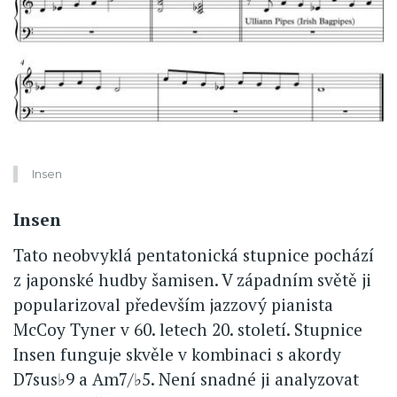
Insen
Insen
Tato neobvyklá pentatonická stupnice pochází
z japonské hudby šamisen. V západním světě ji
popularizoval především jazzový pianista
McCoy Tyner v 60. letech 20. století. Stupnice
Insen funguje skvěle v kombinaci s akordy
D7sus♭9 a Am7/♭5. Není snadné ji analyzovat