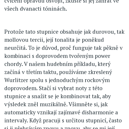
cvičení opravdu osvojit, zkuste si jej zahrát ve
všech dvanacti tóninách.
Protože tato stupnice obsahuje jak durovou, tak
mollovou tercii, její tonalita je poněkud
neurčitá. To je důvod, proč funguje tak pěkně v
kombinaci s doprovodem tvořeným power
chordy. V našem hudebním příkladu, který
začíná v třetím taktu, používáme zkreslený
Wurlitzer spolu s jednoduchým rockovým
doprovodem. Stačí si vybrat noty z této
stupnice a snažit se je kombinovat tak, aby
výsledek zněl muzikálně. Všimněte si, jak
automaticky vznikají zajímavé disharmonie a
intervaly. Když pracuji s určitou stupnicí, často
si ji přehrávám znovu a znovu, aby se mi její