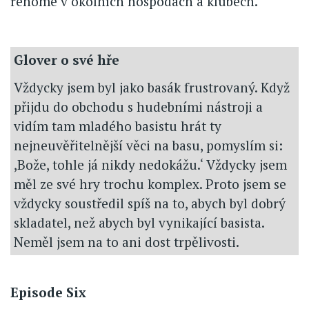
renomé v okolních hospodách a klubech.
Glover o své hře
Vždycky jsem byl jako basák frustrovaný. Když
přijdu do obchodu s hudebními nástroji a
vidím tam mladého basistu hrát ty
nejneuvěřitelnější věci na basu, pomyslím si:
,Bože, tohle já nikdy nedokážu.‘ Vždycky jsem
měl ze své hry trochu komplex. Proto jsem se
vždycky soustředil spíš na to, abych byl dobrý
skladatel, než abych byl vynikající basista.
Neměl jsem na to ani dost trpělivosti.
Episode Six