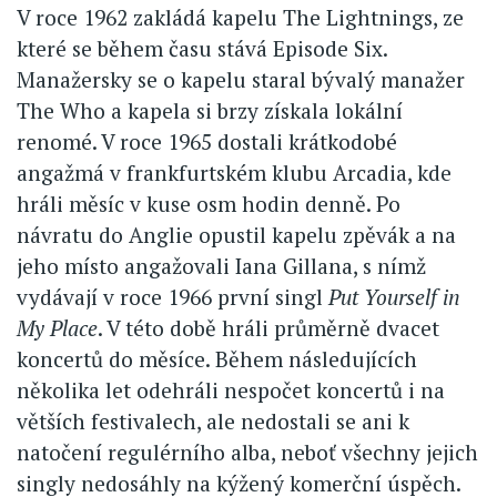
V roce 1962 zakládá kapelu The Lightnings, ze
které se během času stává Episode Six.
Manažersky se o kapelu staral bývalý manažer
The Who a kapela si brzy získala lokální
renomé. V roce 1965 dostali krátkodobé
angažmá v frankfurtském klubu Arcadia, kde
hráli měsíc v kuse osm hodin denně. Po
návratu do Anglie opustil kapelu zpěvák a na
jeho místo angažovali Iana Gillana, s nímž
vydávají v roce 1966 první singl
Put Yourself in
My Place
. V této době hráli průměrně dvacet
koncertů do měsíce. Během následujících
několika let odehráli nespočet koncertů i na
větších festivalech, ale nedostali se ani k
natočení regulérního alba, neboť všechny jejich
singly nedosáhly na kýžený komerční úspěch.