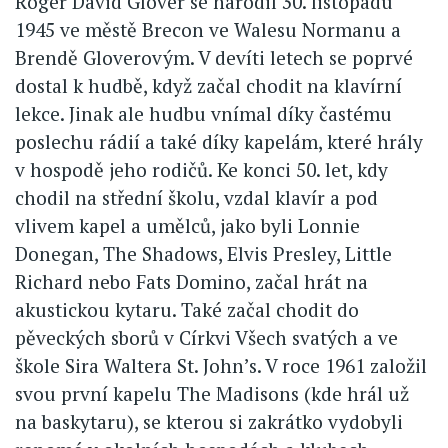
Roger David Glover se narodil 30. listopadu
1945 ve městě Brecon ve Walesu Normanu a
Brendě Gloverovým. V devíti letech se poprvé
dostal k hudbě, když začal chodit na klavírní
lekce. Jinak ale hudbu vnímal díky častému
poslechu rádií a také díky kapelám, které hrály
v hospodě jeho rodičů. Ke konci 50. let, kdy
chodil na střední školu, vzdal klavír a pod
vlivem kapel a umělců, jako byli Lonnie
Donegan, The Shadows, Elvis Presley, Little
Richard nebo Fats Domino, začal hrát na
akustickou kytaru. Také začal chodit do
pěveckých sborů v Církvi Všech svatých a ve
škole Sira Waltera St. John’s. V roce 1961 založil
svou první kapelu The Madisons (kde hrál už
na baskytaru), se kterou si zakrátko vydobyli