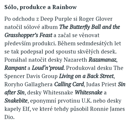
Sólo, produkce a Rainbow
Po odchodu z Deep Purple si Roger Glover
natočil sólové album
The Butterfly Ball and the
Grasshopper’s Feast
a začal se věnovat
především produkci. Během sedmdesátých let
se tak podepsal pod spoustu skvělých desek.
Pomáhal natočit desky Nazareth
Razamanaz
,
Rampant
a
Loud‘n’proud
. Produkoval desku The
Spencer Davis Group
Living on a Back Street
,
Roryho Gallaghera
Calling Card
, Judas Priest
Sin
after Sin
, desky Whitesnake
Whitesnake
a
Snakebite
, eponymní prvotinu U.K. nebo desky
kapely Elf, ve které tehdy působil Ronnie James
Dio.