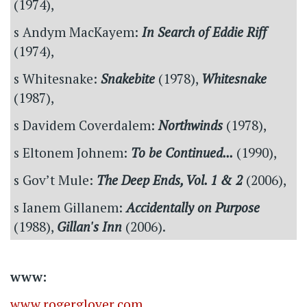
(1974),
s Andym MacKayem:
In Search of Eddie Riff
(1974),
s Whitesnake:
Snakebite
(1978),
Whitesnake
(1987),
s Davidem Coverdalem:
Northwinds
(1978),
s Eltonem Johnem:
To be Continued...
(1990),
s Gov’t Mule:
The Deep Ends, Vol. 1 & 2
(2006),
s Ianem Gillanem:
Accidentally on Purpose
(1988),
Gillan's Inn
(2006).
www:
www.rogerglover.com