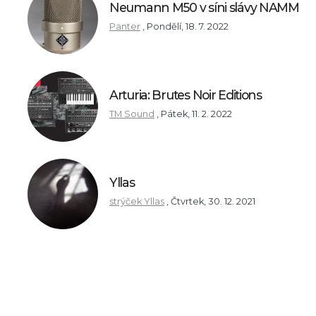
Neumann M50 v síni slávy NAMM
Panter
,
Pondělí, 18. 7. 2022
Arturia: Brutes Noir Editions
TM Sound
,
Pátek, 11. 2. 2022
Yllas
strýček Yllas
,
Čtvrtek, 30. 12. 2021