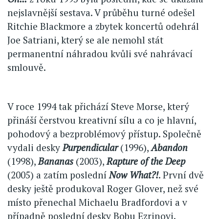
nejslavnější sestava. V průběhu turné odešel
Ritchie Blackmore a zbytek koncertů odehrál
Joe Satriani, který se ale nemohl stát
permanentní náhradou kvůli své nahrávací
smlouvě.
V roce 1994 tak přichází Steve Morse, který
přináší čerstvou kreativní sílu a co je hlavní,
pohodový a bezproblémový přístup. Společně
vydali desky
Purpendicular
(1996),
Abandon
(1998),
Bananas
(2003),
Rapture of the Deep
(2005) a zatím poslední
Now What?!
. První dvě
desky ještě produkoval Roger Glover, než své
místo přenechal Michaelu Bradfordovi a v
případně poslední desky Bobu Ezrinovi.