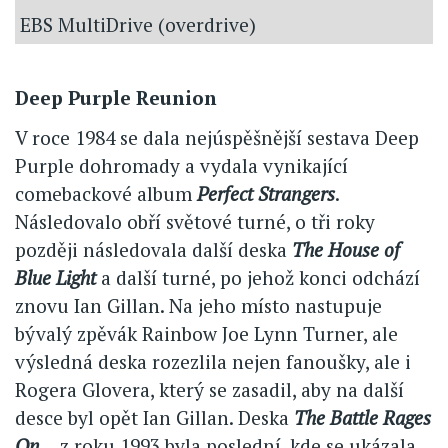
EBS MultiDrive (overdrive)
Deep Purple Reunion
V roce 1984 se dala nejúspěšnější sestava Deep
Purple dohromady a vydala vynikající
comebackové album
Perfect Strangers
.
Následovalo obří světové turné, o tři roky
později následovala další deska
The House of
Blue Light
a další turné, po jehož konci odchází
znovu Ian Gillan. Na jeho místo nastupuje
bývalý zpěvák Rainbow Joe Lynn Turner, ale
výsledná deska rozezlila nejen fanoušky, ale i
Rogera Glovera, který se zasadil, aby na další
desce byl opět Ian Gillan. Deska
The Battle Rages
On...
z roku 1993 byla poslední, kde se ukázala