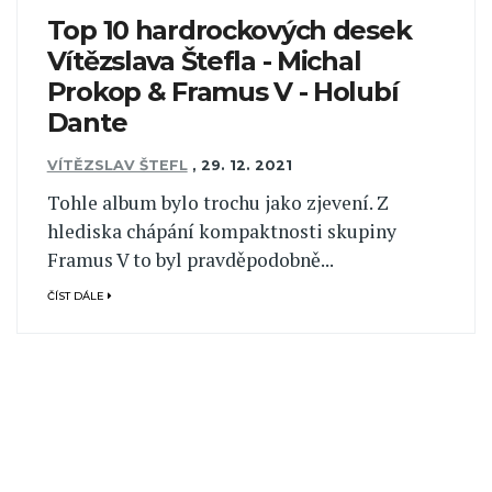
Top 10 hardrockových desek
Vítězslava Štefla - Michal
Prokop & Framus V - Holubí
Dante
VÍTĚZSLAV ŠTEFL
,
29. 12. 2021
Tohle album bylo trochu jako zjevení. Z
hlediska chápání kompaktnosti skupiny
Framus V to byl pravděpodobně...
ČÍST DÁLE