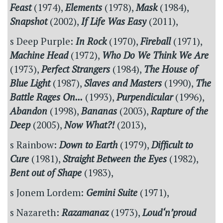
Feast
(1974),
Elements
(1978),
Mask
(1984),
Snapshot
(2002),
If Life Was Easy
(2011),
s Deep Purple:
In Rock
(1970),
Fireball
(1971),
Machine Head
(1972),
Who Do We Think We Are
(1973),
Perfect Strangers
(1984),
The House of
Blue Light
(1987),
Slaves and Masters
(1990),
The
Battle Rages On...
(1993),
Purpendicular
(1996),
Abandon
(1998),
Bananas
(2003),
Rapture of the
Deep
(2005),
Now What?!
(2013),
s Rainbow:
Down to Earth
(1979),
Difficult to
Cure
(1981),
Straight Between the Eyes
(1982),
Bent out of Shape
(1983),
s Jonem Lordem:
Gemini Suite
(1971),
s Nazareth:
Razamanaz
(1973),
Loud‘n’proud