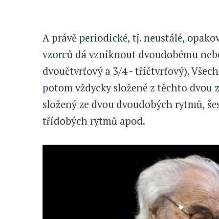
A právě periodické, tj. neustálé, opak
vzorců dá vzniknout dvoudobému nebo 
dvoučtvrťový a 3/4 - tříčtvrťový). Všech
potom vždycky složené z těchto dvou zá
složený ze dvou dvoudobých rytmů, šesti
třídobých rytmů apod.