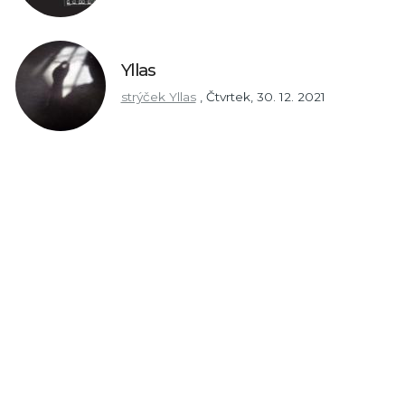
Yllas
strýček Yllas
,
Čtvrtek, 30. 12. 2021