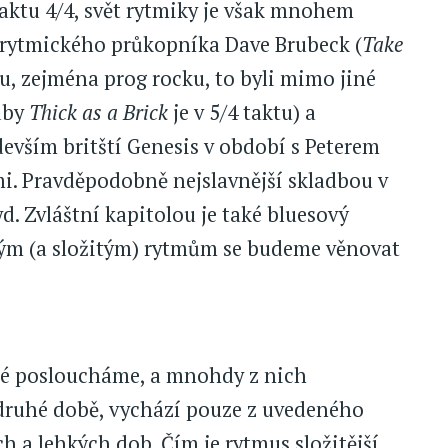
taktu 4/4, svět rytmiky je však mnohem
ho rytmického průkopníka Dave Brubeck (
Take
ku, zejména prog rocku, to byli mimo jiné
adby
Thick as a Brick
je v 5/4 taktu) a
devším britští Genesis v období s Peterem
i. Pravděpodobně nejslavnější skladbou v
d. Zvláštní kapitolou je také bluesový
ným (a složitým) rytmům se budeme věnovat
teré posloucháme, a mnohdy z nich
 druhé době, vychází pouze z uvedeného
 a lehkých dob. Čím je rytmus složitější,