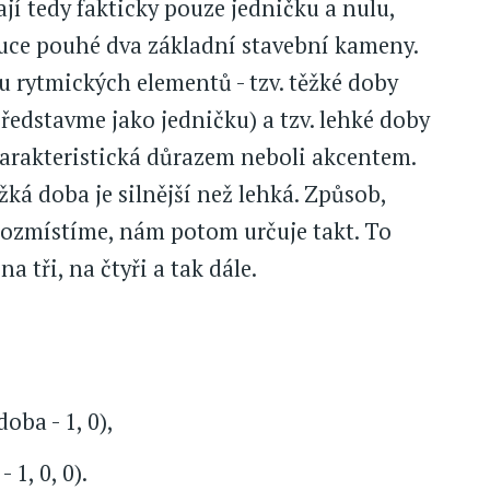
jí tedy fakticky pouze jedničku a nulu,
ruce pouhé dva základní stavební kameny.
 rytmických elementů - tzv. těžké doby
představme jako jedničku) a tzv. lehké doby
harakteristická důrazem neboli akcentem.
žká doba je silnější než lehká. Způsob,
rozmístíme, nám potom určuje takt. To
 tři, na čtyři a tak dále.
oba - 1, 0),
 1, 0, 0).