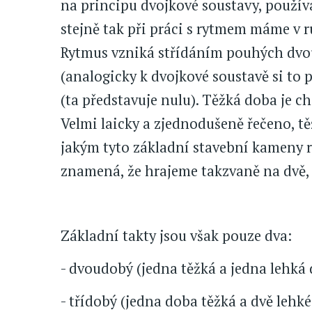
na principu dvojkové soustavy, používa
stejně tak při práci s rytmem máme v 
Rytmus vzniká střídáním pouhých dvou
(analogicky k dvojkové soustavě si to 
(ta představuje nulu). Těžká doba je c
Velmi laicky a zjednodušeně řečeno, tě
jakým tyto základní stavební kameny 
znamená, že hrajeme takzvaně na dvě, na
Základní takty jsou však pouze dva:
- dvoudobý (jedna těžká a jedna lehká d
- třídobý (jedna doba těžká a dvě lehké -