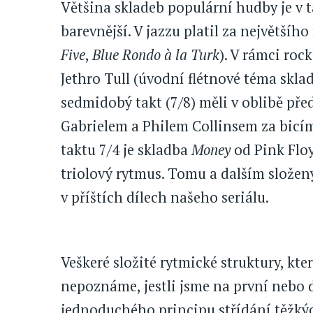
Většina skladeb populární hudby je v 
barevnější. V jazzu platil za největší
Five
,
Blue Rondo à la Turk
). V rámci roc
Jethro Tull (úvodní flétnové téma skl
sedmidobý takt (7/8) měli v oblibě pře
Gabrielem a Philem Collinsem za bicím
taktu 7/4 je skladba
Money
od Pink Floy
triolový rytmus. Tomu a dalším slože
v příštích dílech našeho seriálu.
Veškeré složité rytmické struktury, k
nepoznáme, jestli jsme na první nebo
jednoduchého principu střídání těžkých