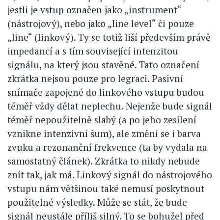
jestli je vstup označen jako „instrument“
(nástrojový), nebo jako „line level“ či pouze
„line“ (linkový). Ty se totiž liší především právě
impedancí a s tím související intenzitou
signálu, na který jsou stavěné. Tato označení
zkrátka nejsou pouze pro legraci. Pasivní
snímače zapojené do linkového vstupu budou
téměř vždy dělat neplechu. Nejenže bude signál
téměř nepoužitelně slabý (a po jeho zesílení
vznikne intenzivní šum), ale změní se i barva
zvuku a rezonanční frekvence (ta by vydala na
samostatný článek). Zkrátka to nikdy nebude
znít tak, jak má. Linkový signál do nástrojového
vstupu nám většinou také nemusí poskytnout
použitelné výsledky. Může se stát, že bude
signál neustále příliš silný. To se bohužel před