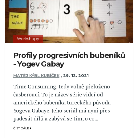
Workshopy
Profily progresivních bubeníků
- Yogev Gabay
MATĚJ KÝBL KUBÍČEK
,
29. 12. 2021
Time Consuming, tedy volně přeloženo
časberoucí. To je název série videí od
amerického bubeníka tureckého původu
Yogeva Gabaye. Jeho seriál má nyní přes
padesát dílů a zabývá se tím, o co...
ČÍST DÁLE