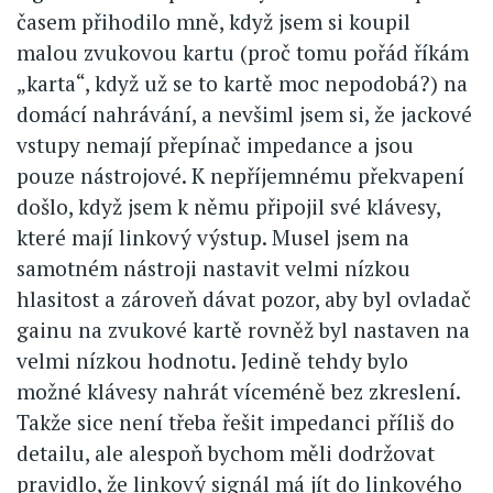
časem přihodilo mně, když jsem si koupil
malou zvukovou kartu (proč tomu pořád říkám
„karta“, když už se to kartě moc nepodobá?) na
domácí nahrávání, a nevšiml jsem si, že jackové
vstupy nemají přepínač impedance a jsou
pouze nástrojové. K nepříjemnému překvapení
došlo, když jsem k němu připojil své klávesy,
které mají linkový výstup. Musel jsem na
samotném nástroji nastavit velmi nízkou
hlasitost a zároveň dávat pozor, aby byl ovladač
gainu na zvukové kartě rovněž byl nastaven na
velmi nízkou hodnotu. Jedině tehdy bylo
možné klávesy nahrát víceméně bez zkreslení.
Takže sice není třeba řešit impedanci příliš do
detailu, ale alespoň bychom měli dodržovat
pravidlo, že linkový signál má jít do linkového