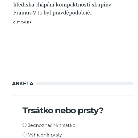
hlediska chápání kompaktnosti skupiny
Framus V to byl pravděpodobně...
ČÍST DÁLE
ANKETA
Trsátko nebo prsty?
Možnosti
Jednoznačně trsátko
výběru
Výhradně prsty