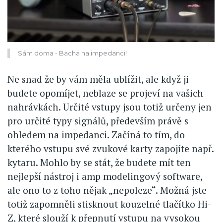
Sám doma - Bacha na impedanci!
Ne snad že by vám měla ublížit, ale když ji
budete opomíjet, neblaze se projeví na vašich
nahrávkách. Určité vstupy jsou totiž určeny jen
pro určité typy signálů, především právě s
ohledem na impedanci. Začíná to tím, do
kterého vstupu své zvukové karty zapojíte např.
kytaru. Mohlo by se stát, že budete mít ten
nejlepší nástroj i amp modelingový software,
ale ono to z toho nějak „nepoleze“. Možná jste
totiž zapomněli stisknout kouzelné tlačítko Hi-
Z, které slouží k přepnutí vstupu na vysokou