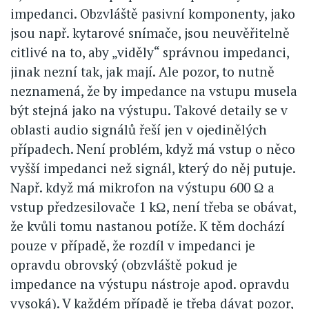
impedanci. Obzvláště pasivní komponenty, jako
jsou např. kytarové snímače, jsou neuvěřitelně
citlivé na to, aby „viděly“ správnou impedanci,
jinak nezní tak, jak mají. Ale pozor, to nutně
neznamená, že by impedance na vstupu musela
být stejná jako na výstupu. Takové detaily se v
oblasti audio signálů řeší jen v ojedinělých
případech. Není problém, když má vstup o něco
vyšší impedanci než signál, který do něj putuje.
Např. když má mikrofon na výstupu 600 Ω a
vstup předzesilovače 1 kΩ, není třeba se obávat,
že kvůli tomu nastanou potíže. K těm dochází
pouze v případě, že rozdíl v impedanci je
opravdu obrovský (obzvláště pokud je
impedance na výstupu nástroje apod. opravdu
vysoká). V každém případě je třeba dávat pozor,