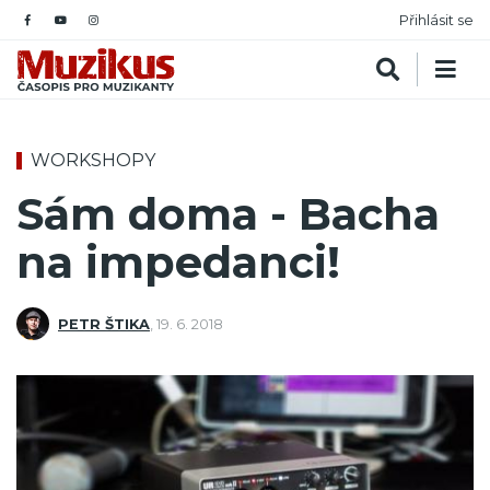
Přihlásit se
WORKSHOPY
Sám doma - Bacha
na impedanci!
PETR ŠTIKA
,
19. 6. 2018