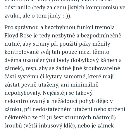
odstranilo (tedy za cenu jistých kompromisů ve
zvuku, ale o tom jindy :-)).
Pro správnou a bezchybnou funkci tremola
Floyd Rose je tedy nezbytně a bezpodmínečně
nutné, aby struny při použití páky měnily
kontrolovaně svůj tah pouze mezi těmito
dvěma uzamčenými body (kobylkový kámen a
zámek), resp. aby se žádné jiné šroubovatelné
části systému či kytary samotné, které mají
zůstat pevně utaženy, ani minimálně
nepohybovaly. Nejčastěji se takový
nekontrolovaný a nežádoucí pohyb děje: v
zámku, při nedostatečném utažení nebo stržení
některého ze tří (u šestistrunných nástrojů)
šroubů (větší inbusový klíč), nebo je zámek