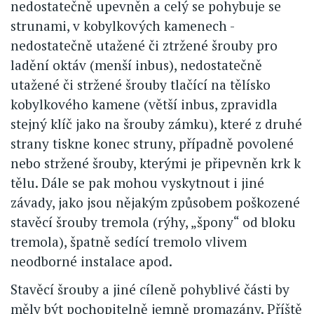
nedostatečně upevněn a celý se pohybuje se
strunami, v kobylkových kamenech -
nedostatečně utažené či ztržené šrouby pro
ladění oktáv (menší inbus), nedostatečně
utažené či stržené šrouby tlačící na tělísko
kobylkového kamene (větší inbus, zpravidla
stejný klíč jako na šrouby zámku), které z druhé
strany tiskne konec struny, případně povolené
nebo stržené šrouby, kterými je připevněn krk k
tělu. Dále se pak mohou vyskytnout i jiné
závady, jako jsou nějakým způsobem poškozené
stavěcí šrouby tremola (rýhy, „špony“ od bloku
tremola), špatně sedící tremolo vlivem
neodborné instalace apod.
Stavěcí šrouby a jiné cíleně pohyblivé části by
měly být pochopitelně jemně promazány. Příště