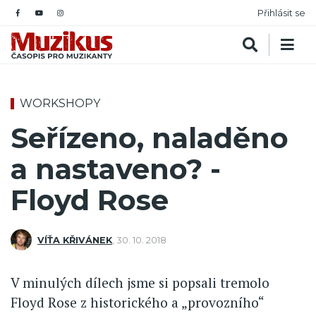
Přihlásit se
WORKSHOPY
Seřízeno, naladěno
a nastaveno? -
Floyd Rose
VÍŤA KŘIVÁNEK
,
30. 10. 2018
V minulých dílech jsme si popsali tremolo
Floyd Rose z historického a „provozního“