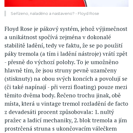
Seřízeno, naladěno a nastaveno? - Floyd Rose
Floyd Rose je pákový systém, jehož výjimečnost
a unikátnost spočívá zejména v dokonalé
stabilitě ladění, tedy ve faktu, že se po použití
páky tremola (a tím i ladění nástroje) vrátí zpět
- přesně do výchozí polohy. To je umožněno
hlavně tím, že jsou struny pevně uzamčeny
(stisknuty) na obou svých koncích a povolují se
(či také napínají - při verzi floating) pouze mezi
těmito dvěma body. Řečeno trochu jinak, obě
místa, která u vintage tremol rozladění de facto
z devadesáti procent způsobovala: 1. nultý
pražec a ladicí mechaniky, 2. blok tremola a jím
prostrčená struna s ukončovacím válečkem