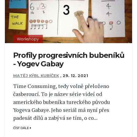
Workshopy
Profily progresivních bubeníků
- Yogev Gabay
MATĚJ KÝBL KUBÍČEK
,
29. 12. 2021
Time Consuming, tedy volně přeloženo
časberoucí. To je název série videí od
amerického bubeníka tureckého původu
Yogeva Gabaye. Jeho seriál má nyní přes
padesát dílů a zabývá se tím, o co...
ČÍST DÁLE