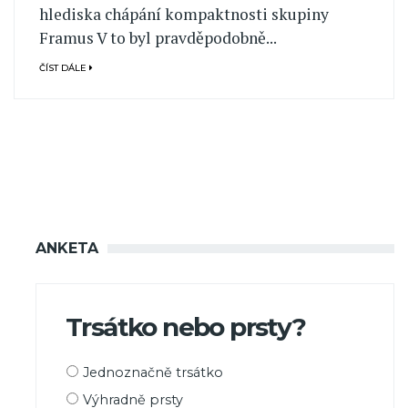
hlediska chápání kompaktnosti skupiny
Framus V to byl pravděpodobně...
ČÍST DÁLE
ANKETA
Trsátko nebo prsty?
Možnosti
Jednoznačně trsátko
výběru
Výhradně prsty