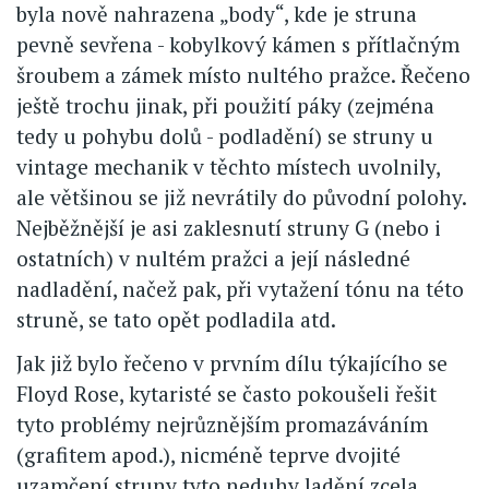
byla nově nahrazena „body“, kde je struna
pevně sevřena - kobylkový kámen s přítlačným
šroubem a zámek místo nultého pražce. Řečeno
ještě trochu jinak, při použití páky (zejména
tedy u pohybu dolů - podladění) se struny u
vintage mechanik v těchto místech uvolnily,
ale většinou se již nevrátily do původní polohy.
Nejběžnější je asi zaklesnutí struny G (nebo i
ostatních) v nultém pražci a její následné
nadladění, načež pak, při vytažení tónu na této
struně, se tato opět podladila atd.
Jak již bylo řečeno v prvním dílu týkajícího se
Floyd Rose, kytaristé se často pokoušeli řešit
tyto problémy nejrůznějším promazáváním
(grafitem apod.), nicméně teprve dvojité
uzamčení struny tyto neduhy ladění zcela