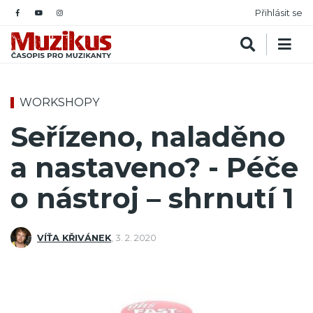
Přihlásit se
WORKSHOPY
Seřízeno, naladěno
a nastaveno? - Péče
o nástroj – shrnutí 1
VÍŤA KŘIVÁNEK
,
3. 2. 2020