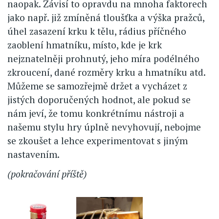
naopak. Závisí to opravdu na mnoha faktorech
jako např. již zmíněná tloušťka a výška pražců,
úhel zasazení krku k tělu, rádius příčného
zaoblení hmatníku, místo, kde je krk
nejznatelněji prohnutý, jeho míra podélného
zkroucení, dané rozměry krku a hmatníku atd.
Můžeme se samozřejmě držet a vycházet z
jistých doporučených hodnot, ale pokud se
nám jeví, že tomu konkrétnímu nástroji a
našemu stylu hry úplně nevyhovují, nebojme
se zkoušet a lehce experimentovat s jiným
nastavením.
(pokračování příště)