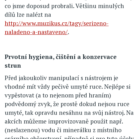
co jsme doposud probrali. Většinu minulých
dílů lze nalézt na
http://www.muzikus.cz/tagy/serizeno-
naladeno-a-nastaveno/
.
Prvotní hygiena, čištění a konzervace
strun
Před jakoukoliv manipulací s nástrojem je
vhodné mít vždy pečivě umyté ruce. Nejlépe si
vypěstovat (a to nejenom před hraním)
podvědomý zvyk, že prostě dokud nejsou ruce
umyté, tak opravdu nesáhnu na svůj nástroj. Na
akcích můžeme improvizovaně použit např.
(neslazenou) vodu či minerálku z místního
erárního občerstvení, případně si pro tyto účely