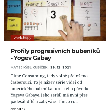
Workshopy
Profily progresivních bubeníků
- Yogev Gabay
MATĚJ KÝBL KUBÍČEK
,
29. 12. 2021
Time Consuming, tedy volně přeloženo
časberoucí. To je název série videí od
amerického bubeníka tureckého původu
Yogeva Gabaye. Jeho seriál má nyní přes
padesát dílů a zabývá se tím, o co...
ČÍST DÁLE