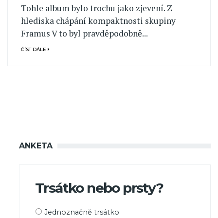
Tohle album bylo trochu jako zjevení. Z
hlediska chápání kompaktnosti skupiny
Framus V to byl pravděpodobně...
ČÍST DÁLE
ANKETA
Trsátko nebo prsty?
Možnosti
Jednoznačně trsátko