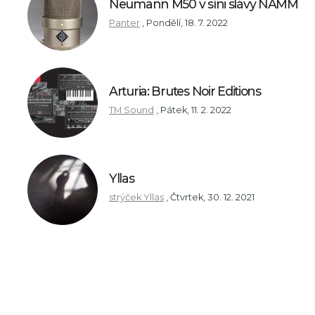
Neumann M50 v síni slávy NAMM
Panter
,
Pondělí, 18. 7. 2022
Arturia: Brutes Noir Editions
TM Sound
,
Pátek, 11. 2. 2022
Yllas
strýček Yllas
,
Čtvrtek, 30. 12. 2021