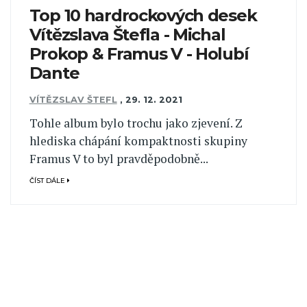
Top 10 hardrockových desek
Vítězslava Štefla - Michal
Prokop & Framus V - Holubí
Dante
VÍTĚZSLAV ŠTEFL
,
29. 12. 2021
Tohle album bylo trochu jako zjevení. Z
hlediska chápání kompaktnosti skupiny
Framus V to byl pravděpodobně...
ČÍST DÁLE