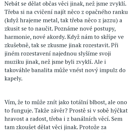
Nebát se dělat občas věci jinak, než jsme zvyklí.
Třeba si na cvičení najít něco z opačného ranku
(když hrajeme metal, tak třeba něco z jazzu) a
zkusit se to naučit. Poznáme nové postupy,
harmonie, nové akordy. Když nám to skřípe ve
zkušebně, tak se zkusme jinak rozestavit. Při
jiném rozestavení najednou slyšíme svoji
muziku jinak, než jsme byli zvyklí. Ale i
takováhle banalita může vnést nový impulz do
kapely.
Vím, že to může znít jako totální blbost, ale ono
to funguje. Takže závěr? Prostě si v sobě hýčkat
hravost a radost, třeba i z banálních věcí. Sem
tam zkoušet dělat věci jinak. Protože za