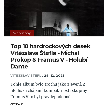
Workshopy
Top 10 hardrockových desek
Vítězslava Štefla - Michal
Prokop & Framus V - Holubí
Dante
VÍTĚZSLAV ŠTEFL
,
29. 12. 2021
Tohle album bylo trochu jako zjevení. Z
hlediska chápání kompaktnosti skupiny
Framus V to byl pravděpodobně...
ČÍST DÁLE