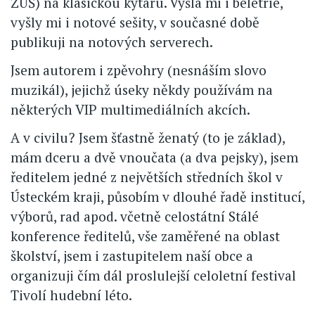
ZUŠ) na klasickou kytaru. Vyšla mi i beletrie,
vyšly mi i notové sešity, v současné době
publikuji na notových serverech.
Jsem autorem i zpěvohry (nesnáším slovo
muzikál), jejichž úseky někdy používám na
některých VIP multimediálních akcích.
A v civilu? Jsem šťastně ženatý (to je základ),
mám dceru a dvě vnoučata (a dva pejsky), jsem
ředitelem jedné z největších středních škol v
Ústeckém kraji, působím v dlouhé řadě institucí,
výborů, rad apod. včetně celostátní Stálé
konference ředitelů, vše zaměřené na oblast
školství, jsem i zastupitelem naší obce a
organizuji čím dál proslulejší celoletní festival
Tivolí hudební léto.