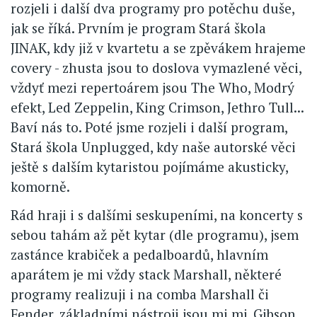
rozjeli i další dva programy pro potěchu duše,
jak se říká. Prvním je program Stará škola
JINAK, kdy již v kvartetu a se zpěvákem hrajeme
covery - zhusta jsou to doslova vymazlené věci,
vždyť mezi repertoárem jsou The Who, Modrý
efekt, Led Zeppelin, King Crimson, Jethro Tull...
Baví nás to. Poté jsme rozjeli i další program,
Stará škola Unplugged, kdy naše autorské věci
ještě s dalším kytaristou pojímáme akusticky,
komorně.
Rád hraji i s dalšími seskupeními, na koncerty s
sebou tahám až pět kytar (dle programu), jsem
zastánce krabiček a pedalboardů, hlavním
aparátem je mi vždy stack Marshall, některé
programy realizuji i na comba Marshall či
Fender, základními nástroji jsou mi mj. Gibson