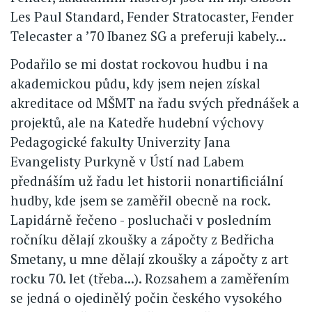
Les Paul Standard, Fender Stratocaster, Fender
Telecaster a ’70 Ibanez SG a preferuji kabely...
Podařilo se mi dostat rockovou hudbu i na
akademickou půdu, kdy jsem nejen získal
akreditace od MŠMT na řadu svých přednášek a
projektů, ale na Katedře hudební výchovy
Pedagogické fakulty Univerzity Jana
Evangelisty Purkyně v Ústí nad Labem
přednáším už řadu let historii nonartificiální
hudby, kde jsem se zaměřil obecně na rock.
Lapidárně řečeno - posluchači v posledním
ročníku dělají zkoušky a zápočty z Bedřicha
Smetany, u mne dělají zkoušky a zápočty z art
rocku 70. let (třeba...). Rozsahem a zaměřením
se jedná o ojedinělý počin českého vysokého