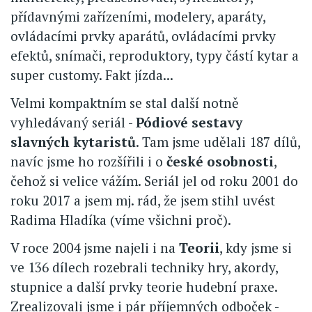
přídavnými zařízeními, modelery, aparáty,
ovládacími prvky aparátů, ovládacími prvky
efektů, snímači, reproduktory, typy částí kytar a
super customy. Fakt jízda...
Velmi kompaktním se stal další notně
vyhledávaný seriál -
Pódiové sestavy
slavných kytaristů
. Tam jsme udělali 187 dílů,
navíc jsme ho rozšířili i o
české osobnosti
,
čehož si velice vážím. Seriál jel od roku 2001 do
roku 2017 a jsem mj. rád, že jsem stihl uvést
Radima Hladíka (víme všichni proč).
V roce 2004 jsme najeli i na
Teorii
, kdy jsme si
ve 136 dílech rozebrali techniky hry, akordy,
stupnice a další prvky teorie hudební praxe.
Zrealizovali jsme i pár příjemných odboček -