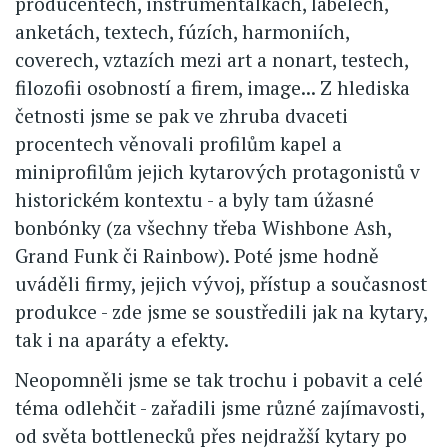
producentech, instrumentálkách, labelech,
anketách, textech, fúzích, harmoniích,
coverech, vztazích mezi art a nonart, testech,
filozofii osobností a firem, image... Z hlediska
četnosti jsme se pak ve zhruba dvaceti
procentech věnovali profilům kapel a
miniprofilům jejich kytarových protagonistů v
historickém kontextu - a byly tam úžasné
bonbónky (za všechny třeba Wishbone Ash,
Grand Funk či Rainbow). Poté jsme hodně
uváděli firmy, jejich vývoj, přístup a současnost
produkce - zde jsme se soustředili jak na kytary,
tak i na aparáty a efekty.
Neopomněli jsme se tak trochu i pobavit a celé
téma odlehčit - zařadili jsme různé zajímavosti,
od světa bottlenecků přes nejdražší kytary po