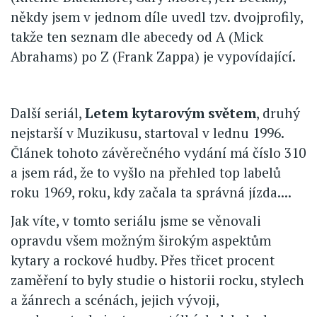
někdy jsem v jednom díle uvedl tzv. dvojprofily,
takže ten seznam dle abecedy od A (Mick
Abrahams) po Z (Frank Zappa) je vypovídající.
Další seriál,
Letem kytarovým světem
, druhý
nejstarší v Muzikusu, startoval v lednu 1996.
Článek tohoto závěrečného vydání má číslo 310
a jsem rád, že to vyšlo na přehled top labelů
roku 1969, roku, kdy začala ta správná jízda....
Jak víte, v tomto seriálu jsme se věnovali
opravdu všem možným širokým aspektům
kytary a rockové hudby. Přes třicet procent
zaměření to byly studie o historii rocku, stylech
a žánrech a scénách, jejich vývoji,