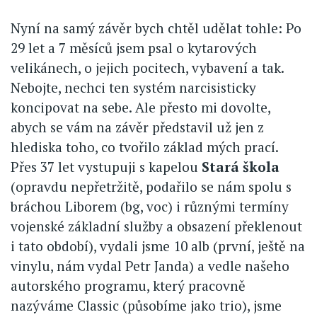
Nyní na samý závěr bych chtěl udělat tohle: Po
29 let a 7 měsíců jsem psal o kytarových
velikánech, o jejich pocitech, vybavení a tak.
Nebojte, nechci ten systém narcisisticky
koncipovat na sebe. Ale přesto mi dovolte,
abych se vám na závěr představil už jen z
hlediska toho, co tvořilo základ mých prací.
Přes 37 let vystupuji s kapelou
Stará škola
(opravdu nepřetržitě, podařilo se nám spolu s
bráchou Liborem (bg, voc) i různými termíny
vojenské základní služby a obsazení překlenout
i tato období), vydali jsme 10 alb (první, ještě na
vinylu, nám vydal Petr Janda) a vedle našeho
autorského programu, který pracovně
nazýváme Classic (působíme jako trio), jsme