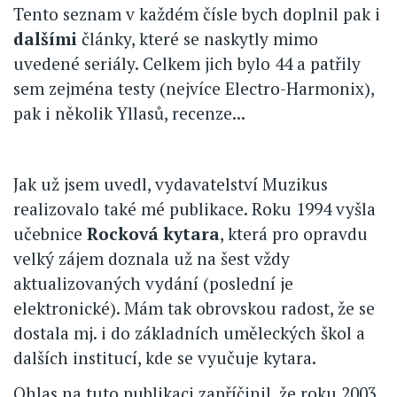
Tento seznam v každém čísle bych doplnil pak i
dalšími
články, které se naskytly mimo
uvedené seriály. Celkem jich bylo 44 a patřily
sem zejména testy (nejvíce Electro-Harmonix),
pak i několik Yllasů, recenze...
Jak už jsem uvedl, vydavatelství Muzikus
realizovalo také mé publikace. Roku 1994 vyšla
učebnice
Rocková kytara
, která pro opravdu
velký zájem doznala už na šest vždy
aktualizovaných vydání (poslední je
elektronické). Mám tak obrovskou radost, že se
dostala mj. i do základních uměleckých škol a
dalších institucí, kde se vyučuje kytara.
Ohlas na tuto publikaci zapříčinil, že roku 2003