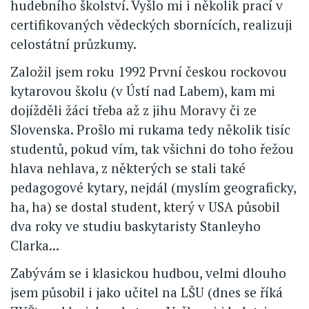
hudebního školství. Vyšlo mi i několik prací v
certifikovaných vědeckých sbornících, realizuji
celostátní průzkumy.
Založil jsem roku 1992 První českou rockovou
kytarovou školu (v Ústí nad Labem), kam mi
dojížděli žáci třeba až z jihu Moravy či ze
Slovenska. Prošlo mi rukama tedy několik tisíc
studentů, pokud vím, tak všichni do toho řežou
hlava nehlava, z některých se stali také
pedagogové kytary, nejdál (myslím geograficky,
ha, ha) se dostal student, který v USA působil
dva roky ve studiu baskytaristy Stanleyho
Clarka...
Zabývám se i klasickou hudbou, velmi dlouho
jsem působil i jako učitel na LŠU (dnes se říká