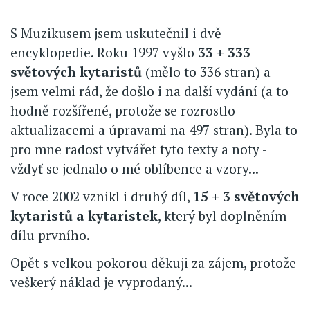
S Muzikusem jsem uskutečnil i dvě
encyklopedie. Roku 1997 vyšlo
33 + 333
světových kytaristů
(mělo to 336 stran) a
jsem velmi rád, že došlo i na další vydání (a to
hodně rozšířené, protože se rozrostlo
aktualizacemi a úpravami na 497 stran). Byla to
pro mne radost vytvářet tyto texty a noty -
vždyť se jednalo o mé oblíbence a vzory...
V roce 2002 vznikl i druhý díl,
15 + 3 světových
kytaristů a kytaristek
, který byl doplněním
dílu prvního.
Opět s velkou pokorou děkuji za zájem, protože
veškerý náklad je vyprodaný...