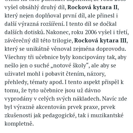
vyšel obsáhlý druhý díl,
Rocková kytara II
,
který nejen doplňoval první díl, ale přinesl i
další výrazná rozšíření. I tento díl se dočkal
dalších dotisků. Nakonec, roku 2006 vyšel i třetí,
závěrečný díl této trilogie,
Rocková kytara III
,
který se unikátně věnoval zejména doprovodu.
Všechny tři učebnice byly koncipovány tak, aby
nešlo jen o suché „notové školy“, ale aby se
uživatel mohl i pobavit čtením, názory,
přehledy, tématy apod. I tento aspekt přispěl k
tomu, že tyto učebnice jsou už dávno
vyprodány v celých svých nákladech. Navíc zde
byl výrazně akcentován prvek praxe, prvek
zkušenosti jak pedagogické, tak i muzikantské
kompletně.