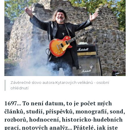
Závěrečné slovo autora Kytarových velikánů - osobní
ohlédnutí
1697... To není datum, to je počet mých
článků, studií, příspěvků, monografií, sond,
rozborů, hodnocení, historicko-hudebních
prací, notových analýz... Přátelé, jak jste