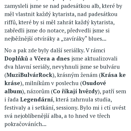
zamysleli jsme se nad padesátkou alb, které by
měl vlastnit každý kytarista, nad padesátkou
riffů, které by si měl zahrát každý kytarista,
zabředli jsme do notace, předvedli jsme si
nejběžnější otvíráky a „zavíráky“ blues...
No a pak zde byly další seriálky. V rámci
Doplňků
a
Včera a dnes
jsme aktualizovali
dva hlavní seriály, nevyhnuli jsme se bulváru
(
MuziBulvárRock
), krásným ženám (
Krása ke
kráse
), milníkům v poslechu (
Osudové
album
), názorům (
Co říkají hvězdy
), patří sem
i řada
Legendární
, která zahrnula studia,
festivaly a i setkání, sessiony. Bylo mi i ctí uvést
svá nejoblíbenější alba, a to hned ve třech
pokračováních...