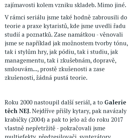
zajímavosti kolem vzniku skladeb. Mimo jiné.
V rámci seriálu jsme také hodně zabrousili do
teorie a praxe kytaristů, kde jsme uvedli řadu
studií a poznatků. Zase namátkou - věnovali
jsme se například jak možnostem tvorby tónu,
tak i stylům hry, jak pódiu, tak i studiu, jak
managementu, tak i zkušebnám, dopravě,
smlouvám..., prostě zkušenosti a zase
zkušenosti, žádná pustá teorie.
Roku 2000 nastoupil další seriál, a to
Galerie
těch NEJ
. Nejdříve přišly kytary, pak navázaly
krabičky (2004) a pak to jelo až do roku 2017
vlastně nepřetržitě - pokračovali jsme
multiefekty, předzesilovači, syntezátory,