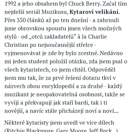
1992 a jeho obsahem byl Chuck Berry. Začal tím
nejdelší seriál Muzikusu,
Kytaroví velikáni
.
Přes 350 článků až po ten dnešní - a zahrnuli
jsme obrovskou spoustu jmen všech možných
stylů - od „otců zakladatelů“ à la Charlie
Christian po nejsoučasnější střelce -
vyjmenovávat je zde by bylo zcestné. Nedávno
mi jeden student položil otázku, zda jsem psal o
všech kytaristech, co jsem chtěl. Odpověděl
jsem mu tak, že za prvé řešení dotazu tkví v
názvech obou encyklopedií a za druhé - každý
muzikant je neopakovatelná osobnost, takže se
vyvíjí a překvapují jak staří bardi, tak i ti
novější, a navíc stále přicházejí noví a noví...
Některé kytaristy jsem uvedl ve více dílech
(Ritchie Blackmore, Gary Moore, Jeff Beck...),