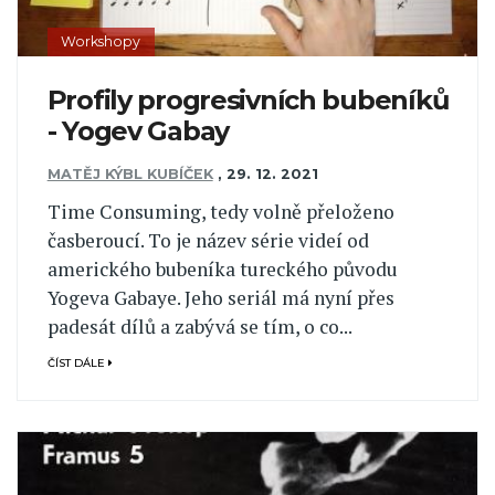
Workshopy
Profily progresivních bubeníků
- Yogev Gabay
MATĚJ KÝBL KUBÍČEK
,
29. 12. 2021
Time Consuming, tedy volně přeloženo
časberoucí. To je název série videí od
amerického bubeníka tureckého původu
Yogeva Gabaye. Jeho seriál má nyní přes
padesát dílů a zabývá se tím, o co...
ČÍST DÁLE