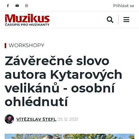
Přihlásit se
WORKSHOPY
Závěrečné slovo
autora Kytarových
velikánů - osobní
ohlédnutí
VÍTĚZSLAV ŠTEFL
,
25. 12. 2021