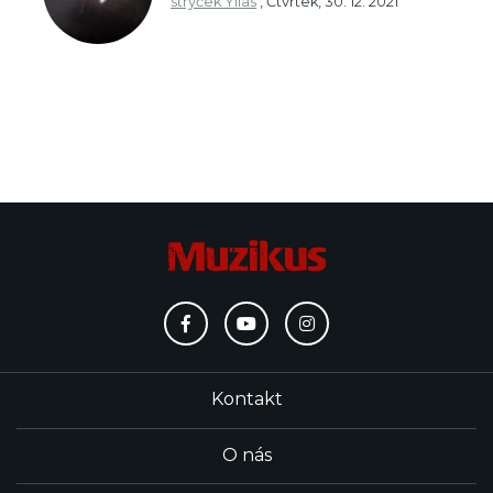
strýček Yllas
,
Čtvrtek, 30. 12. 2021
Kontakt
O nás