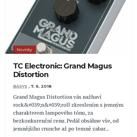
Novinky
TC Electronic: Grand Magus
Distortion
BASYS
,
7. 6. 2018
Grand Magus Distortion vás nažhaví
rock&#039;n&#039;roll zkreslením s jemným
charakterem lampového tónu, za
bezkonkurenční cenu. Pedál obsáhne vše, od
jemnějšího crunche až po temně zabar...