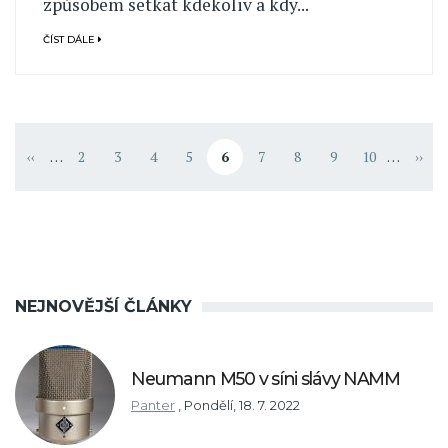
způsobem setkat kdekoliv a kdy...
ČÍST DÁLE
Pagination
‹‹
…
2
3
4
5
6
7
8
9
10
…
››
page
Předchozí stránka
Stránka
Stránka
Stránka
Stránka
Aktuální stránka
Stránka
Stránka
Stránka
Stránka
Násle
NEJNOVĚJŠÍ ČLÁNKY
Neumann M50 v síni slávy NAMM
Panter
,
Pondělí, 18. 7. 2022