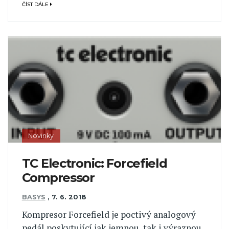
ČÍST DÁLE
Novinky
TC Electronic: Forcefield
Compressor
BASYS
,
7. 6. 2018
Kompresor Forcefield je poctivý analogový
pedál poskytující jak jemnou, tak i výraznou