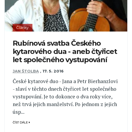
Články
Rubínová svatba Českého
kytarového dua - aneb čtyřicet
let společného vystupování
JAN ŠTOLBA
,
17. 5. 2016
České kytarové duo - Jana a Petr Bierhanzlovi
- slaví v těchto dnech čtyřicet let společného
vystupování. Je to dokonce o dva roky více,
než trvá jejich manželství. Po jednom z jejich
úsp...
ČÍST DÁLE