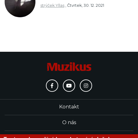
strýček Yllas
,
Čtvrtek, 30. 12. 2021
Kontakt
O nás