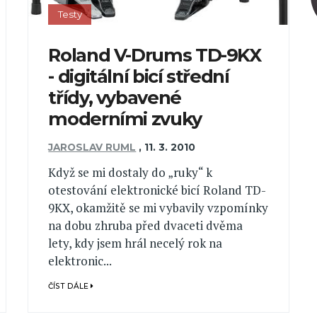
Testy
Roland V-Drums TD-9KX
- digitální bicí střední
třídy, vybavené
moderními zvuky
JAROSLAV RUML
,
11. 3. 2010
Když se mi dostaly do „ruky“ k
otestování elektronické bicí Roland TD-
9KX, okamžitě se mi vybavily vzpomínky
na dobu zhruba před dvaceti dvěma
lety, kdy jsem hrál necelý rok na
elektronic...
ČÍST DÁLE