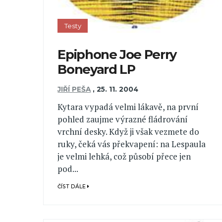
Testy
Epiphone Joe Perry
Boneyard LP
JIŘÍ PEŠA
,
25. 11. 2004
Kytara vypadá velmi lákavě, na první
pohled zaujme výrazné fládrování
vrchní desky. Když ji však vezmete do
ruky, čeká vás překvapení: na Lespaula
je velmi lehká, což působí přece jen
pod...
ČÍST DÁLE