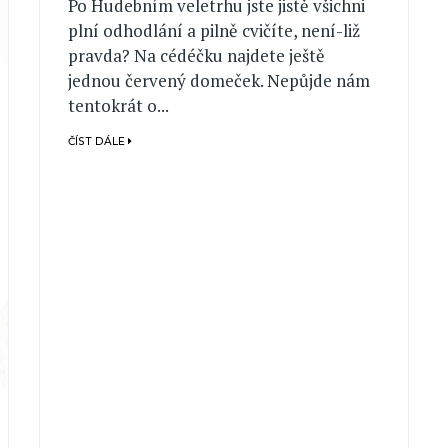
Po Hudebním veletrhu jste jistě všichni
plní odhodlání a pilně cvičíte, není-liž
pravda? Na cédéčku najdete ještě
jednou červený domeček. Nepůjde nám
tentokrát o...
ČÍST DÁLE