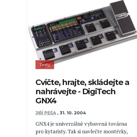
Testy
Cvičte, hrajte, skládejte a
nahrávejte - DigiTech
GNX4
JIŘÍ PEŠA
,
31. 10. 2004
GNX4 je univerzálně vybavená továrna
pro kytaristy. Tak si navlečte montérky,