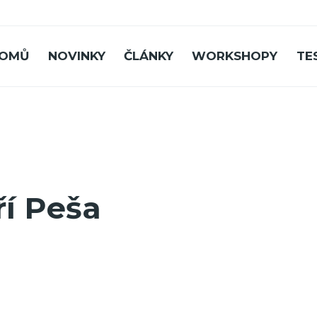
OMŮ
NOVINKY
ČLÁNKY
WORKSHOPY
TE
ří Peša