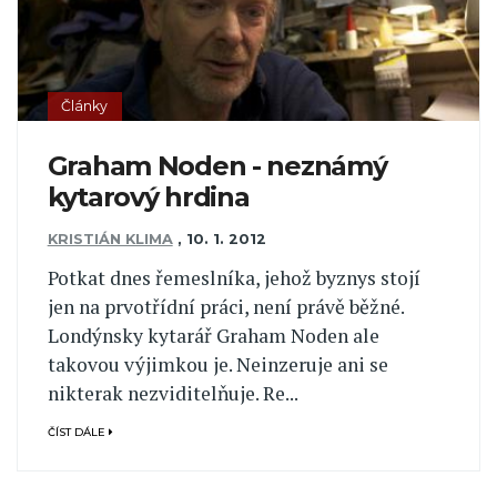
Články
Graham Noden - neznámý
kytarový hrdina
KRISTIÁN KLIMA
,
10. 1. 2012
Potkat dnes řemeslníka, jehož byznys stojí
jen na prvotřídní práci, není právě běžné.
Londýnsky kytarář Graham Noden ale
takovou výjimkou je. Neinzeruje ani se
nikterak nezviditelňuje. Re...
ČÍST DÁLE