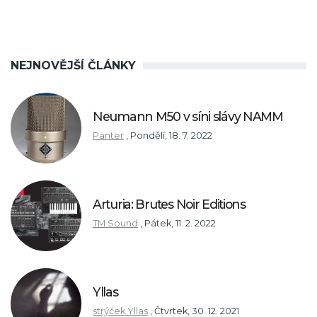
NEJNOVĚJŠÍ ČLÁNKY
Neumann M50 v síni slávy NAMM
Panter
,
Pondělí, 18. 7. 2022
Arturia: Brutes Noir Editions
TM Sound
,
Pátek, 11. 2. 2022
Yllas
strýček Yllas
,
Čtvrtek, 30. 12. 2021