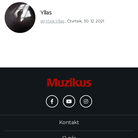
Yllas
strýček Yllas
,
Čtvrtek, 30. 12. 2021
Kontakt