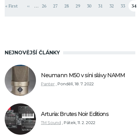
« First
‹‹
…
26
27
28
29
30
31
32
33
34
First page
Předchozí stránka
Stránka
Stránka
Stránka
Stránka
Stránka
Stránka
Stránka
Stránka
Aktuá
NEJNOVĚJŠÍ ČLÁNKY
Neumann M50 v síni slávy NAMM
Panter
,
Pondělí, 18. 7. 2022
Arturia: Brutes Noir Editions
TM Sound
,
Pátek, 11. 2. 2022