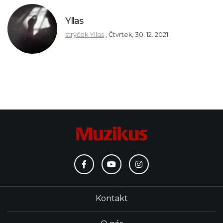
Yllas
strýček Yllas
,
Čtvrtek, 30. 12. 2021
Kontakt