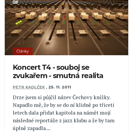
Články
Koncert T4 - souboj se
zvukařem - smutná realita
PETR KADLČEK
,
25. 11. 2011
Drze jsem si půjčil název Čechovy knížky.
Napadlo mě, že by se do ní klidně po třiceti
letech dala přidat kapitola na námět mojí
následné reportáže z jazz klubu a že by tam
úplně zapadla....