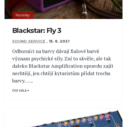
Novinky
Blackstar: Fly 3
SOUND SERVICE
,
15. 6. 2021
Odborníci na barvy dávají fialové barvě
význam psychické síly. Zní to skvěle, ale tak
daleko Blackstar Amplification opravdu zajít
nechtějí, jen chtějí kytaristům přidat trochu
barvy… ...
ČÍST DÁLE