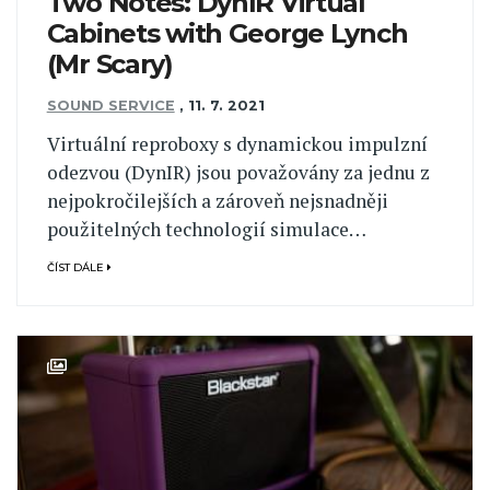
Two Notes: DynIR Virtual
Cabinets with George Lynch
(Mr Scary)
SOUND SERVICE
,
11. 7. 2021
Virtuální reproboxy s dynamickou impulzní
odezvou (DynIR) jsou považovány za jednu z
nejpokročilejších a zároveň nejsnadněji
použitelných technologií simulace…
ČÍST DÁLE