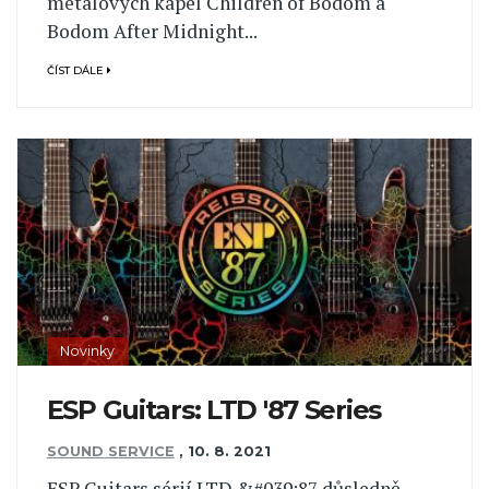
metalových kapel Children of Bodom a
Bodom After Midnight...
ČÍST DÁLE
Novinky
ESP Guitars: LTD '87 Series
SOUND SERVICE
,
10. 8. 2021
ESP Guitars sérií LTD &#039;87 důsledně