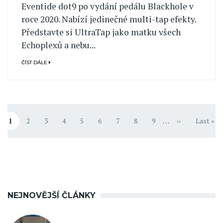
Eventide dot9 po vydání pedálu Blackhole v
roce 2020. Nabízí jedinečné multi-tap efekty.
Představte si UltraTap jako matku všech
Echoplexů a nebu...
ČÍST DÁLE
Pagination
1
2
3
4
5
6
7
8
9
…
››
Last »
Aktuální stránka
Stránka
Stránka
Stránka
Stránka
Stránka
Stránka
Stránka
Stránka
Následující st
Poslední
NEJNOVĚJŠÍ ČLÁNKY