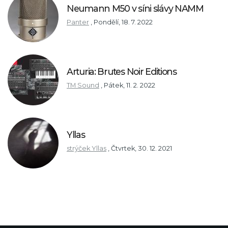
Neumann M50 v síni slávy NAMM
Panter
,
Pondělí, 18. 7. 2022
Arturia: Brutes Noir Editions
TM Sound
,
Pátek, 11. 2. 2022
Yllas
strýček Yllas
,
Čtvrtek, 30. 12. 2021