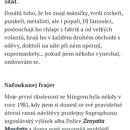
zdát.
Dosáhl toho, že ho znají máničky, tvrdí rockeři,
punkeři, metalisti, ale i popaři, DJ fanoušci,
poslouchají ho chlapi z fabrik a od velkých
volantů, hrají ho v každém druhém obchodě s
oděvy, doktoři na sále při něm operují,
supermarkety... pokud jsem někoho vynechal,
omlouvám se.
Nafoukanej frajer
Moje první zkušenost se Stingem byla někdy v
roce 1981, kdy jsem si donesl ze své pravidelné
úterní ranní návštěvy prodejny Supraphonu
jugoslávský výlisek alba Police
Zenyatta
Mondatta
a doma poté pozorněji prohlédl