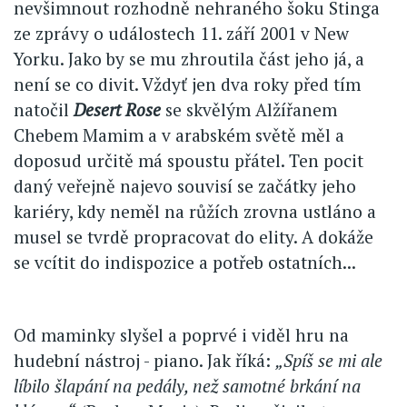
nevšimnout rozhodně nehraného šoku Stinga
ze zprávy o událostech 11. září 2001 v New
Yorku. Jako by se mu zhroutila část jeho já, a
není se co divit. Vždyť jen dva roky před tím
natočil
Desert Rose
se skvělým Alžířanem
Chebem Mamim a v arabském světě měl a
doposud určitě má spoustu přátel. Ten pocit
daný veřejně najevo souvisí se začátky jeho
kariéry, kdy neměl na růžích zrovna ustláno a
musel se tvrdě propracovat do elity. A dokáže
se vcítit do indispozice a potřeb ostatních...
Od maminky slyšel a poprvé i viděl hru na
hudební nástroj - piano. Jak říká:
„Spíš se mi ale
líbilo šlapání na pedály, než samotné brkání na