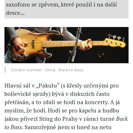
saxofonu se zpěvem, které použil i na další
desce...
Gordon Sumner - Sting - Back to Bass
Hlavní sál v „Pakulu“ (s křesly určenými pro
bolševické sjezdy) bývá v diskuzích často
přetřásán, a to zdali se hodí na koncerty. A já
myslím, že hodí. Hodí se pro kapelu a hudbu
jakou přivezl Sting do Prahy v rámci turné
Back
to Bass
. Samozřejmě jsem si hned na netu