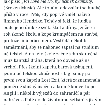
Jak píše:
„Při Love Me Do, byl účinek okamžitý.“
(Broken Music). Ale totální odevzdání se hudbě
přišlo v roce 1966, kdy poprvé viděl naživo
Jimmyho Hendrixe. Tehdy si řekl, že hudba
bude jeho únik ze světa škol a dřiny. Jenže za
rok skončí školu a kope krumpáčem na stavbě,
protože jiná práce není. Vystřídá několik
zaměstnání, aby se nakonec zapsal na studium
učitelství. A na této škole začne jeho skutečná
muzikantská dráha, která ho dovede až na
vrchol. Přes školní kapelu, barová uskupení,
jednu učitelskou zkušenost a big bandy po
první svou kapelu Lost Exit, která zaznamenala
poměrně slušný úspěch a kromě koncertů po
Anglii i několik výjezdů do zahraničí a pár
nahrávek. Poté dojde životnímu setkání s jistým