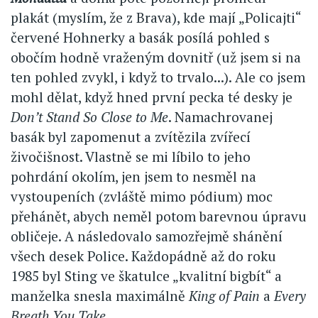
plakát (myslím, že z Brava), kde mají „Policajti“
červené Hohnerky a basák posílá pohled s
obočím hodně vraženým dovnitř (už jsem si na
ten pohled zvykl, i když to trvalo...). Ale co jsem
mohl dělat, když hned první pecka té desky je
Don’t Stand So Close to Me
. Namachrovanej
basák byl zapomenut a zvítězila zvířecí
živočišnost. Vlastně se mi líbilo to jeho
pohrdání okolím, jen jsem to nesměl na
vystoupeních (zvláště mimo pódium) moc
přehánět, abych neměl potom barevnou úpravu
obličeje. A následovalo samozřejmě shánění
všech desek Police. Každopádně až do roku
1985 byl Sting ve škatulce „kvalitní bigbít“ a
manželka snesla maximálně
King of Pain
a
Every
Breath You Take
...