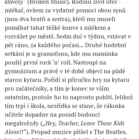
klávesy“
(Broken Music). Rodinu živil otec -
mlékař, ovšem za vydatné pomoci obou synů
(jsou dva bratři a sestra), kteří mu museli
pomáhat tahat těžké konve s mlékem a
rozvážet po městě. Sedm dní v týdnu, vstávat v
pět ráno, za každého počasí... Druhé hudební
setkání je u gramofonu, kde mu maminka
pouští první rock ‘n’ roll. Nastoupí na
gymnázium a právě v té době objeví na půdě
starou kytaru. Pořídí si příručku hry na kytaru
pro začátečníky, a tím je konec se vším
ostatním, protože ho to naprosto pohltí. Jelikož
tím trpí i škola, nezřídka se stane, že rákoska
učitele dopadne na pozadí budoucí
megahvězdy (
„Hey, Teacher, Leave Those Kids
Alone!!“
). Propad muzice přišel s The Beatles.