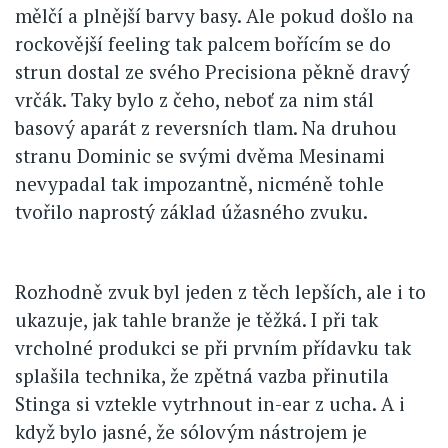
mělčí a plnější barvy basy. Ale pokud došlo na
rockovější feeling tak palcem bořícím se do
strun dostal ze svého Precisiona pěkně dravý
vrčák. Taky bylo z čeho, neboť za nim stál
basový aparát z reversních tlam. Na druhou
stranu Dominic se svými dvěma Mesinami
nevypadal tak impozantně, nicméně tohle
tvořilo naprostý základ úžasného zvuku.
Rozhodně zvuk byl jeden z těch lepších, ale i to
ukazuje, jak tahle branže je těžká. I při tak
vrcholné produkci se při prvním přídavku tak
splašila technika, že zpětná vazba přinutila
Stinga si vztekle vytrhnout in-ear z ucha. A i
když bylo jasné, že sólovým nástrojem je