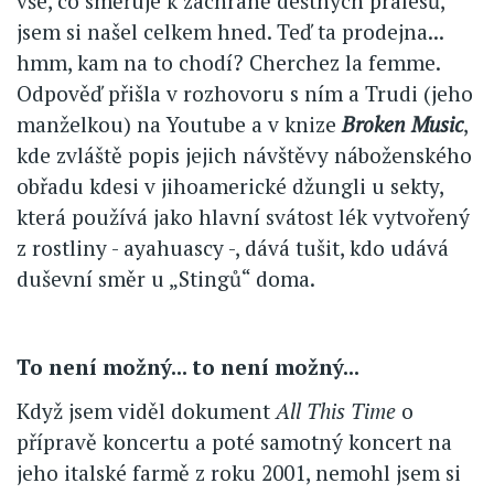
vše, co směřuje k záchraně deštných pralesů,
jsem si našel celkem hned. Teď ta prodejna...
hmm, kam na to chodí? Cherchez la femme.
Odpověď přišla v rozhovoru s ním a Trudi (jeho
manželkou) na Youtube a v knize
Broken Music
,
kde zvláště popis jejich návštěvy náboženského
obřadu kdesi v jihoamerické džungli u sekty,
která používá jako hlavní svátost lék vytvořený
z rostliny - ayahuascy -, dává tušit, kdo udává
duševní směr u „Stingů“ doma.
To není možný... to není možný...
Když jsem viděl dokument
All This Time
o
přípravě koncertu a poté samotný koncert na
jeho italské farmě z roku 2001, nemohl jsem si