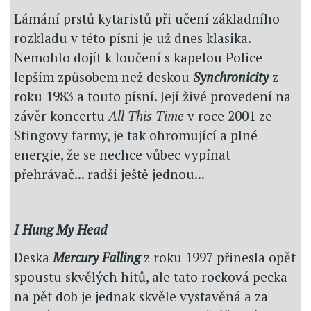
Lámání prstů kytaristů při učení základního
rozkladu v této písni je už dnes klasika.
Nemohlo dojít k loučení s kapelou Police
lepším způsobem než deskou
Synchronicity
z
roku 1983 a touto písní. Její živé provedení na
závěr koncertu
All This Time
v roce 2001 ze
Stingovy farmy, je tak ohromující a plné
energie, že se nechce vůbec vypínat
přehrávač... radši ještě jednou...
I Hung My Head
Deska
Mercury Falling
z roku 1997 přinesla opět
spoustu skvělých hitů, ale tato rocková pecka
na pět dob je jednak skvěle vystavěná a za