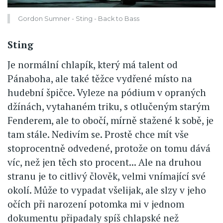
Gordon Sumner - Sting - Back to Bass
Sting
Je normální chlapík, který má talent od
Pánaboha, ale také těžce vydřené místo na
hudební špičce. Vyleze na pódium v opraných
džínách, vytahaném triku, s otlučeným starým
Fenderem, ale to obočí, mírně stažené k sobě, je
tam stále. Nedivím se. Prostě chce mít vše
stoprocentně odvedené, protože on tomu dává
víc, než jen těch sto procent... Ale na druhou
stranu je to citlivý člověk, velmi vnímající své
okolí. Může to vypadat všelijak, ale slzy v jeho
očích při narození potomka mi v jednom
dokumentu připadaly spíš chlapské než