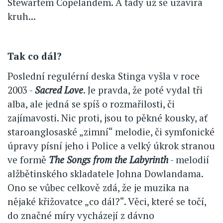
Stewartem Copelandem. A tady už se uzavírá
kruh...
Tak co dál?
Poslední regulérní deska Stinga vyšla v roce
2003 -
Sacred Love
. Je pravda, že poté vydal tři
alba, ale jedná se spíš o rozmařilosti, či
zajímavosti. Nic proti, jsou to pěkné kousky, ať
staroanglosaské „zimní“ melodie, či symfonické
úpravy písní jeho i Police a velký úkrok stranou
ve formě
The Songs from the Labyrinth
- melodií
alžbětinského skladatele Johna Dowlandama.
Ono se vůbec celkově zdá, že je muzika na
nějaké křižovatce „co dál?“. Věci, které se točí,
do značné míry vycházejí z dávno