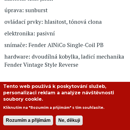
úprava: sunburst
ovládací prvky: hlasitost, tónová clona
elektronika: pasivní
snímače: Fender AlNiCo Single-Coil PB
hardware: dvoudílná kobylka, ladicí mechanika
Fender Vintage Style Reverse
Tento web používá k poskytování služeb,
Petr Klementis
personalizaci reklam a analýze návštěvnosti
soubory cookie.
Kliknutím na "Rozumím a přijímám" s tím souhlasíte.
Rozumím a přijímám
Ne, děkuji