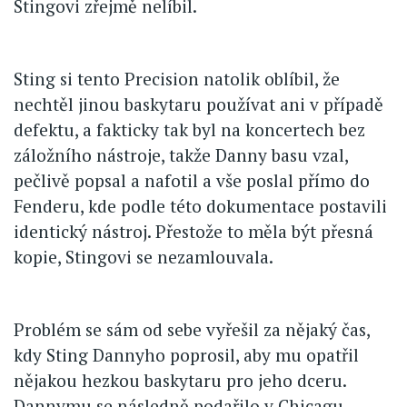
Stingovi zřejmě nelíbil.
Sting si tento Precision natolik oblíbil, že
nechtěl jinou baskytaru používat ani v případě
defektu, a fakticky tak byl na koncertech bez
záložního nástroje, takže Danny basu vzal,
pečlivě popsal a nafotil a vše poslal přímo do
Fenderu, kde podle této dokumentace postavili
identický nástroj. Přestože to měla být přesná
kopie, Stingovi se nezamlouvala.
Problém se sám od sebe vyřešil za nějaký čas,
kdy Sting Dannyho poprosil, aby mu opatřil
nějakou hezkou baskytaru pro jeho dceru.
Dannymu se následně podařilo v Chicagu