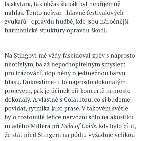
baskytara, tak občas šlapák byl nepříjemně
nahlas. Tento nešvar - hlavně festivalových
zvukařů - opravdu hudbě, kde jsou náročnější
harmonické struktury opravdu škodí.
Na Stingovi mě vždy fascinoval zpěv s naprosto
neotřelým, ba až nepochopitelným smyslem
pro frázování, doplněný o jedinečnou barvu
hlasu. Dokreslíme-li to naprosto dokonalým
projevem, pak je účinek při koncertě naprosto
dokonalý. A vlastně s Colauitou, co si budeme
povídat, rytmika jako prase. V takovém světle
bylo roztomilé lehce nervózní sólo na akustiku
mladého Millera při
Field of Golds
, kdy bylo cítit,
že stát před Stingem na pódiu vyžaduje velikou