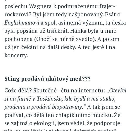
poslechu Wagnera k podmračenému frajer-
rockerovi? Byl jsem tedy našponovaný. Psát o
Englishmanovi
a spol. asi nemá význam, ta deska
byla popsána už tisíckrát. Hanka byla u mne
pochopena (Obočí se mírně zvedlo). A potom
už jen čekání na další desky. A teď ještě i na
koncerty.
Sting prodává akátový med???
Cože dělá? Skutečně - čtu na internetu:
„Otevřel
si na farmě v Toskánsku, kde bydlí a má studio,
prodejnu a prodává biopotraviny.“
A tak jsem se
podíval, co dělá ten chlapík mimo muziku. Že
se zajímá o ekologii, jsem věděl, že podporuje