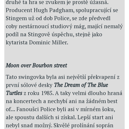
druhé ta hra se zvukem je prostě úžasná.
Producent Hugh Padgham, spolupracující se
Stingem už od dob Police, se zde předvedl
coby nestárnoucí studiový mág, mající nemalý
podíl na Stingově úspěchu, stejně jako
kytarista Dominic Miller.
Moon over Bourbon street
Tato swingovka byla asi největší překvapení z
první sólové desky
The Dream of The Blue
Turtles
z roku 1985. A taky velmi dlouho hraná
na koncertech a nechybí ani na žádném best
of... Fanoušci Police byli asi v mírném šoku,
ale spoustu dalších si získal. Lepší start ani
nebyl snad možný. Skvělé prolínání soprán