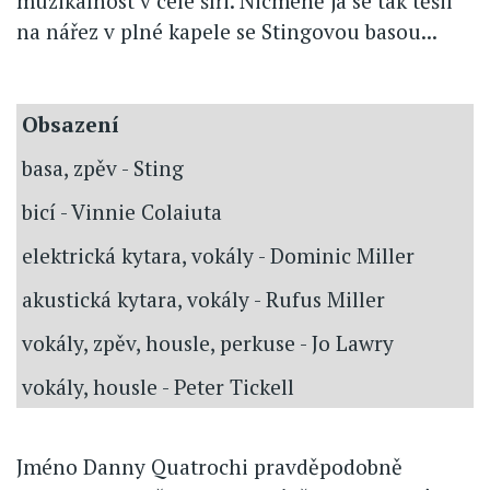
muzikálnost v celé šíři. Nicméně já se tak těšil
na nářez v plné kapele se Stingovou basou...
Obsazení
basa, zpěv - Sting
bicí - Vinnie Colaiuta
elektrická kytara, vokály - Dominic Miller
akustická kytara, vokály - Rufus Miller
vokály, zpěv, housle, perkuse - Jo Lawry
vokály, housle - Peter Tickell
Jméno Danny Quatrochi pravděpodobně