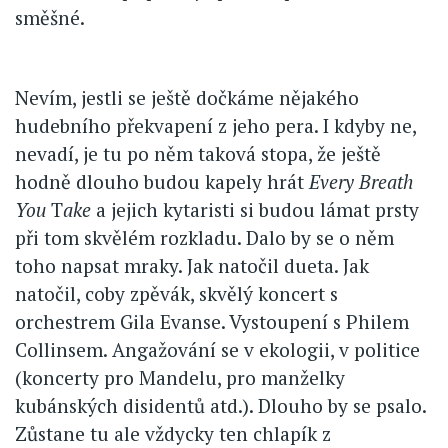
směšné.
Nevím, jestli se ještě dočkáme nějakého
hudebního překvapení z jeho pera. I kdyby ne,
nevadí, je tu po něm taková stopa, že ještě
hodně dlouho budou kapely hrát
Every Breath
You
T
ake
a jejich kytaristi si budou lámat prsty
při tom skvělém rozkladu. Dalo by se o něm
toho napsat mraky. Jak natočil dueta. Jak
natočil, coby zpěvák, skvělý koncert s
orchestrem Gila Evanse. Vystoupení s Philem
Collinsem. Angažování se v ekologii, v politice
(koncerty pro Mandelu, pro manželky
kubánských disidentů atd.). Dlouho by se psalo.
Zůstane tu ale vždycky ten chlapík z