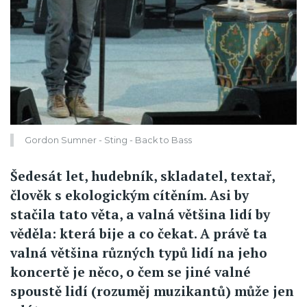
Gordon Sumner - Sting - Back to Bass
Šedesát let, hudebník, skladatel, textař,
člověk s ekologickým cítěním. Asi by
stačila tato věta, a valná většina lidí by
věděla: která bije a co čekat. A právě ta
valná většina různých typů lidí na jeho
koncertě je něco, o čem se jiné valné
spoustě lidí (rozuměj muzikantů) může jen