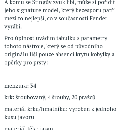
A komu se Stingův zvuk líbí, může si pořídit
jeho signature model, který bezesporu patří
mezi to nejlepší, co v současnosti Fender
vyrábí.
Pro úplnost uvádím tabulku s parametry
tohoto nástroje, který se od původního
originálu liší pouze absencí krytu kobylky a
opěrky pro prsty:
menzura: 34
krk: šroubovaný, 4 šrouby, 20 pražců
materiál krku/hmatníku: vyroben z jednoho
kusu javoru
materiál těla: jasan