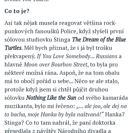
Co to je?
Asi tak nějak musela reagovat většina rock-
punkových fanoušků Police, když slyšeli první
sólovou studiovku Stinga
The Dream of the Blue
Turtles
. Měl bych přiznat, že i já byl trošku
překvapený.
If You Love Somebody
...
Russians
a
hlavně
Moon over Bourbon Street
, to byla pro
některé možná rána. Aspoň, že na tom obalu
má to obočí pořád u sebe... Něco se ale stalo,
protože když jsem si chtěl půjčit druhou
sólovku
Nothing Like the Sun
od svého kamaráda
muzikanta, bylo mi řečeno:
„... ale joo, ale dej na
to bacha, moje Hanka by byla naštvaná!“
Hanka?
Stinga? Co to tam nahrál, že paní doktorka
přesedlala z návštěv Národního divadla a