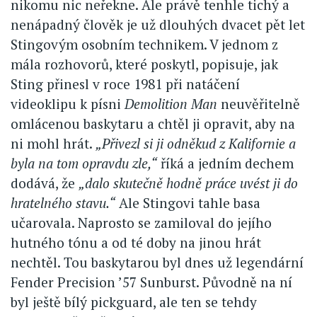
nikomu nic neřekne. Ale právě tenhle tichý a
nenápadný člověk je už dlouhých dvacet pět let
Stingovým osobním technikem. V jednom z
mála rozhovorů, které poskytl, popisuje, jak
Sting přinesl v roce 1981 při natáčení
videoklipu k písni
Demolition Man
neuvěřitelně
omlácenou baskytaru a chtěl ji opravit, aby na
ni mohl hrát.
„Přivezl si ji odněkud z Kalifornie a
byla na tom opravdu zle,“
říká a jedním dechem
dodává, že
„dalo skutečně hodně práce uvést ji do
hratelného stavu.“
Ale Stingovi tahle basa
učarovala. Naprosto se zamiloval do jejího
hutného tónu a od té doby na jinou hrát
nechtěl. Tou baskytarou byl dnes už legendární
Fender Precision ’57 Sunburst. Původně na ní
byl ještě bílý pickguard, ale ten se tehdy