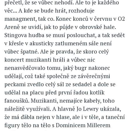
přečetl, že se vůbec nehodí. Ale to je každého
věc... A kde se bude hrát, rozhoduje
managment, tak co. Konec konců v červnu v O2
Areně se uvidí, jak to půjde v obrovské hale.
Stingova hudba se musí poslouchat, a tak sedět
v křesle v akusticky zatlumeném sále není
vůbec špatné. Ale je pravda, že skoro celý
koncert muzikanti hráli a vůbec nic
nenasvědčovalo tomu, jaký bugr nakonec
udělají, což také společně ze závěrečnými
peckami zvedlo celý sál ze sedadel a dole se
udělal na placu před první řadou kotlík
fanoušků. Muzikanti, nemajíce kabely, toho
náležitě využívali. A hlavně Jo Lewry ukázala,
že má ďábla nejen v hlase, ale i v těle, a taneční
figury tělo na tělo s Dominicem Millerem