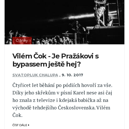
Články
Vilém Čok - Je Pražákovi s
bypassem ještě hej?
SVATOPLUK CHALUPA
,
9. 10. 2017
Čtyřicet let běhání po pódiích hovoří za vše.
Díky jeho skřekům v písní Karel nese asi čaj
ho znala z televize i kdejaká babička až na
východě tehdejšího Československa. Vilém
Čok.
ČÍST DÁLE