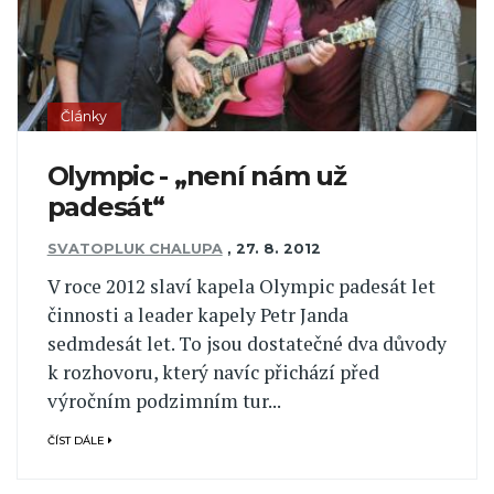
Články
Olympic - „není nám už
padesát“
SVATOPLUK CHALUPA
,
27. 8. 2012
V roce 2012 slaví kapela Olympic padesát let
činnosti a leader kapely Petr Janda
sedmdesát let. To jsou dostatečné dva důvody
k rozhovoru, který navíc přichází před
výročním podzimním tur...
ČÍST DÁLE