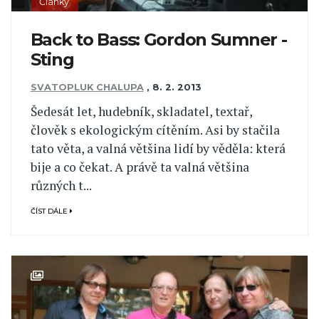
Články
Back to Bass: Gordon Sumner -
Sting
SVATOPLUK CHALUPA
,
8. 2. 2013
Šedesát let, hudebník, skladatel, textař,
člověk s ekologickým cítěním. Asi by stačila
tato věta, a valná většina lidí by věděla: která
bije a co čekat. A právě ta valná většina
různých t...
ČÍST DÁLE