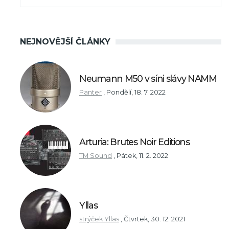
NEJNOVĚJŠÍ ČLÁNKY
Neumann M50 v síni slávy NAMM
Panter
,
Pondělí, 18. 7. 2022
Arturia: Brutes Noir Editions
TM Sound
,
Pátek, 11. 2. 2022
Yllas
strýček Yllas
,
Čtvrtek, 30. 12. 2021