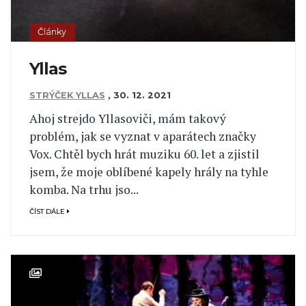
Články
Yllas
STRÝČEK YLLAS
,
30. 12. 2021
Ahoj strejdo Yllasoviči, mám takový
problém, jak se vyznat v aparátech značky
Vox. Chtěl bych hrát muziku 60. let a zjistil
jsem, že moje oblíbené kapely hrály na tyhle
komba. Na trhu jso...
ČÍST DÁLE