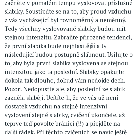
začněte v pomalém tempu vyslovovat příslušné
slabiky. Soustřeďte se na to, aby proud vzduchu
z vás vycházející byl rovnoměrný a neměnný.
Tedy všechny vyslovované slabiky budou mít
stejnou intenzitu. Zabraňte přirozené tendenci,
že první slabika bude nejhlasitější a ty
následující budou postupně slábnout. Usilujte o
to, aby byla první slabika vyslovena se stejnou
intenzitou jako ta poslední. Slabiky opakujte
dokola tak dlouho, dokud vám nedojde dech.
Pozor! Nedopusťte ale, aby poslední ze slabik
zazněla slaběji. Ucítíte-li, že ve vás už není
dostatek vzduchu na stejně intenzivní
vyslovení stejné slabiky, cvičení ukončete, až
teprve teď povolte bránici (!!) a přejděte na
další řádek. Při těchto cvičeních se navíc ještě