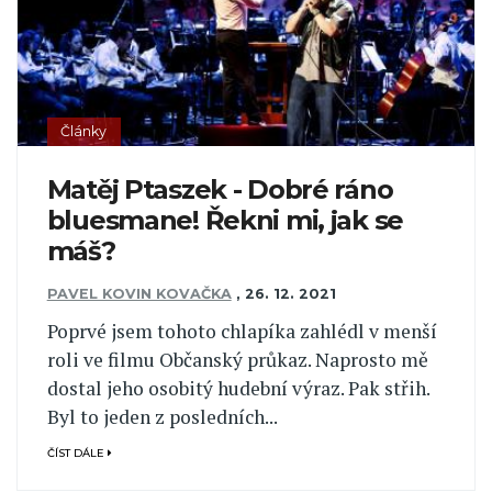
Články
Matěj Ptaszek - Dobré ráno
bluesmane! Řekni mi, jak se
máš?
PAVEL KOVIN KOVAČKA
,
26. 12. 2021
Poprvé jsem tohoto chlapíka zahlédl v menší
roli ve filmu Občanský průkaz. Naprosto mě
dostal jeho osobitý hudební výraz. Pak střih.
Byl to jeden z posledních...
ČÍST DÁLE