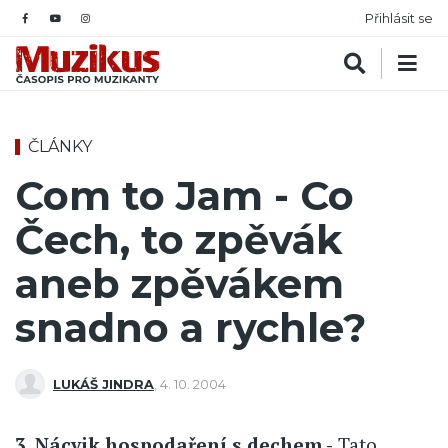
Přihlásit se
ČLÁNKY
Com to Jam - Co
Čech, to zpěvák
aneb zpěvákem
snadno a rychle?
LUKÁŠ JINDRA
,
4. 10. 2004
3. Nácvik hospodaření s dechem -
Tato