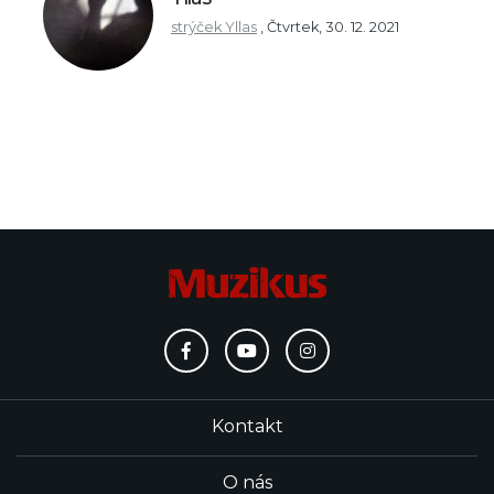
strýček Yllas
,
Čtvrtek, 30. 12. 2021
Kontakt
O nás