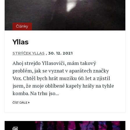
Články
Yllas
STRÝČEK YLLAS
,
30. 12. 2021
Ahoj strejdo Yllasoviči, mám takový
problém, jak se vyznat v aparátech značky
Vox. Chtěl bych hrát muziku 60. let a zjistil
jsem, že moje oblíbené kapely hrály na tyhle
komba. Na trhu jso...
ČÍST DÁLE