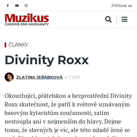
Přihlásit se
ČLÁNKY
Divinity Roxx
ZLATINA JEŘÁBKOVÁ
,
4. 7. 2011
Okouzlující, přátelskou a bezprostřední Divinity
Roxx skutečnost, že patří k světově uznávaným
basovým kytaristům současnosti, zatím
nestoupla ani v nejmenším do hlavy. Dejme
tomu, že slavných je víc, ale této mladé ženě se