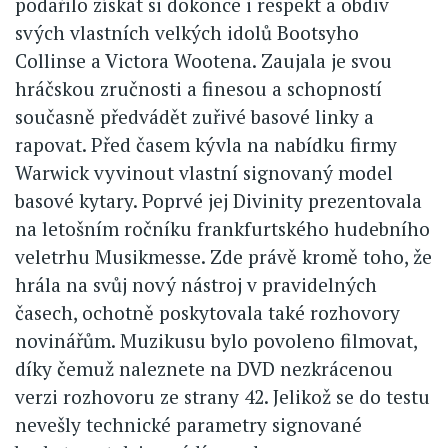
podařilo získat si dokonce i respekt a obdiv
svých vlastních velkých idolů Bootsyho
Collinse a Victora Wootena. Zaujala je svou
hráčskou zručnosti a finesou a schopností
současně předvádět zuřivé basové linky a
rapovat. Před časem kývla na nabídku firmy
Warwick vyvinout vlastní signovaný model
basové kytary. Poprvé jej Divinity prezentovala
na letošním ročníku frankfurtského hudebního
veletrhu Musikmesse. Zde právě kromě toho, že
hrála na svůj nový nástroj v pravidelných
časech, ochotně poskytovala také rozhovory
novinářům. Muzikusu bylo povoleno filmovat,
díky čemuž naleznete na DVD nezkrácenou
verzi rozhovoru ze strany 42. Jelikož se do testu
nevešly technické parametry signované