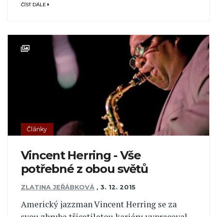
ČÍST DÁLE
Články
Vincent Herring - Vše
potřebné z obou světů
ZLATINA JEŘÁBKOVÁ
,
3. 12. 2015
Americký jazzman Vincent Herring se za
svou zhruba třicetiletou kariéru vypracoval