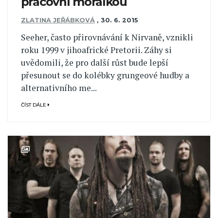
pracovní morálkou
ZLATINA JEŘÁBKOVÁ
,
30. 6. 2015
Seeher, často přirovnávání k Nirvaně, vznikli
roku 1999 v jihoafrické Pretorii. Záhy si
uvědomili, že pro další růst bude lepší
přesunout se do kolébky grungeové hudby a
alternativního me...
ČÍST DÁLE