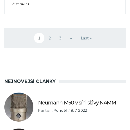
ČÍST DÁLE
Pagination
1
2
3
››
Last »
Aktuální stránka
Stránka
Stránka
Následující stránka
Poslední stránka
NEJNOVĚJŠÍ ČLÁNKY
Neumann M50 v síni slávy NAMM
Panter
,
Pondělí, 18. 7. 2022