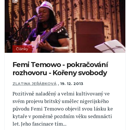
Články
Femi Temowo - pokračování
rozhovoru - Kořeny svobody
ZLATINA JEŘÁBKOVÁ
,
19. 12. 2013
Pozitivně naladěný a velmi kultivovaný ve
svém projevu britský umělec nigerijského
původu Femi Temowo objevil svou lásku ke
kytaře v poměrně pozdním věku sedmnácti
let. Jeho fascinace tím...