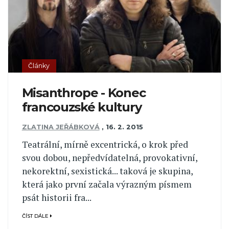
Články
Misanthrope - Konec
francouzské kultury
ZLATINA JEŘÁBKOVÁ
,
16. 2. 2015
Teatrální, mírně excentrická, o krok před
svou dobou, nepředvídatelná, provokativní,
nekorektní, sexistická... taková je skupina,
která jako první začala výrazným písmem
psát historii fra...
ČÍST DÁLE