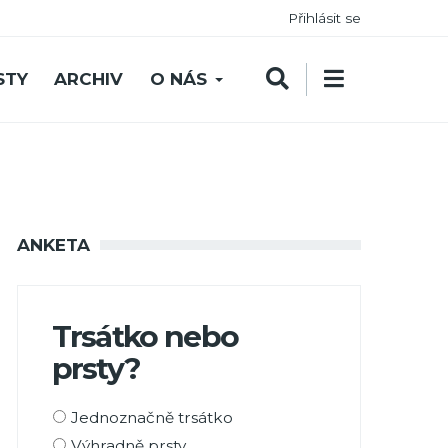
Přihlásit se
STY
ARCHIV
O NÁS
ANKETA
Trsátko nebo
prsty?
Možnosti
Jednoznačně trsátko
výběru
Výhradně prsty