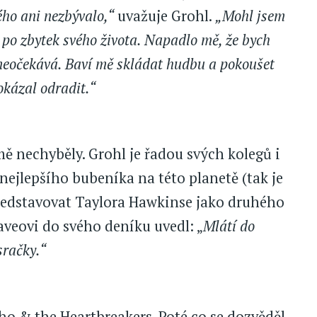
ého ani nezbývalo,“
uvažuje Grohl.
„Mohl jsem
m po zbytek svého života. Napadlo mě, že bych
 neočekává. Baví mě skládat hudbu a pokoušet
okázal odradit.“
 nechyběly. Grohl je řadou svých kolegů i
ejlepšího bubeníka na této planetě (tak je
ředstavovat Taylora Hawkinse jako druhého
veovi do svého deníku uvedl: „
Mlátí do
sračky.“
o & the Heartbreakers. Poté co se dozvěděl