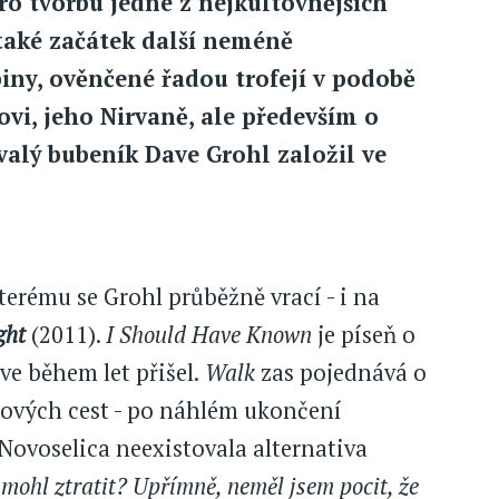
ro tvorbu jedné z nejkultovnějších
 také začátek další neméně
iny, ověnčené řadou trofejí v podobě
vi, jeho Nirvaně, ale především o
valý bubeník Dave Grohl založil ve
erému se Grohl průběžně vrací - i na
ght
(2011).
I Should Have Known
je píseň o
ve během let přišel.
Walk
zas pojednává o
ových cest - po náhlém ukončení
 Novoselica neexistovala alternativa
mohl ztratit? Upřímně, neměl jsem pocit, že