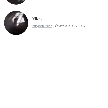
Yllas
strýček Yllas
,
Čtvrtek, 30. 12. 2021