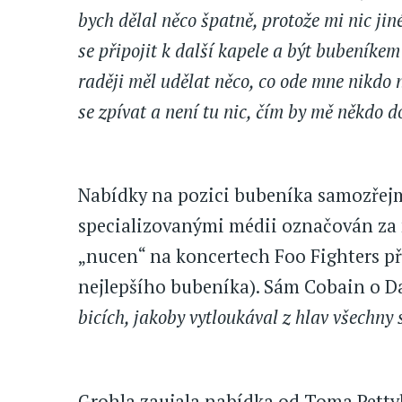
bych dělal něco špatně, protože mi nic jin
se připojit k další kapele a být bubeníke
raději měl udělat něco, co ode mne nikdo
se zpívat a není tu nic, čím by mě někdo d
Nabídky na pozici bubeníka samozřejmě
specializovanými médii označován za n
„nucen“ na koncertech Foo Fighters p
nejlepšího bubeníka). Sám Cobain o Da
bicích, jakoby vytloukával z hlav všechny 
Grohla zaujala nabídka od Toma Pettyh