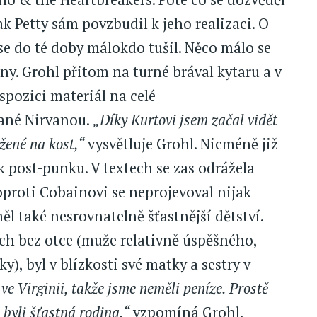
k Petty sám povzbudil k jeho realizaci. O
e do té doby málokdo tušil. Něco málo se
ny. Grohl přitom na turné brával kytaru a v
ispozici materiál na celé
ané Nirvanou.
„Díky Kurtovi jsem začal vidět
ené na kost,“
vysvětluje Grohl. Nicméně již
k post-punku. V textech se zas odrážela
oproti Cobainovi se neprojevoval nijak
l také nesrovnatelně šťastnější dětství.
ch bez otce (muže relativně úspěšného,
ky), byl v blízkosti své matky a sestry v
ve Virginii, takže jsme neměli peníze. Prostě
e byli šťastná rodina,“
vzpomíná Grohl.