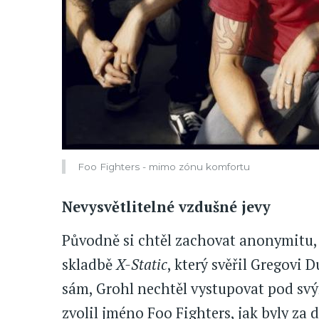
Foo Fighters - mimo zónu komfortu
Nevysvětlitelné vzdušné jevy
Původně si chtěl zachovat anonymitu, a
skladbě
X-Static
, který svěřil Gregovi 
sám, Grohl nechtěl vystupovat pod svý
zvolil jméno Foo Fighters, jak byly za