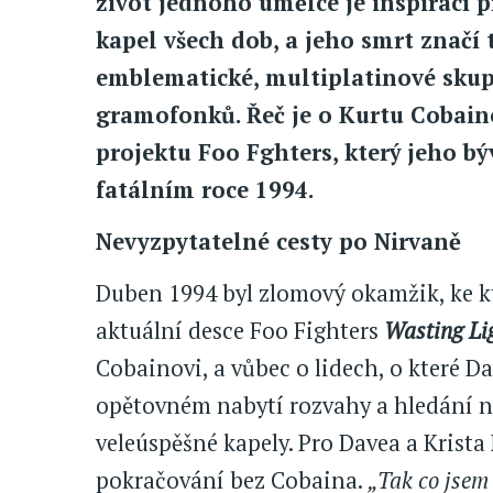
život jednoho umělce je inspirací p
kapel všech dob, a jeho smrt značí
emblematické, multiplatinové skup
gramofonků. Řeč je o Kurtu Cobaino
projektu Foo Fghters, který jeho bý
fatálním roce 1994.
Nevyzpytatelné cesty po Nirvaně
Duben 1994 byl zlomový okamžik, ke kt
aktuální desce Foo Fighters
Wasting Li
Cobainovi, a vůbec o lidech, o které Da
opětovném nabytí rozvahy a hledání n
veleúspěšné kapely. Pro Davea a Krista
pokračování bez Cobaina.
„Tak co jsem 