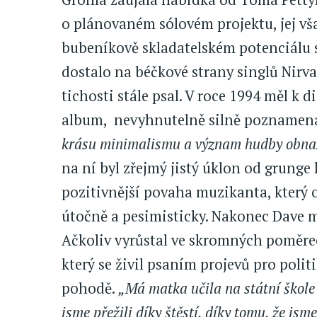
o plánovaném sólovém projektu, jej vša
bubeníkově skladatelském potenciálu s
dostalo na béčkové strany singlů Nirva
tichosti stále psal. V roce 1994 měl k d
album, nevyhnutelně silně poznamen
krásu minimalismu a význam hudby obnaž
na ní byl zřejmý jistý úklon od grunge 
pozitivnější povaha muzikanta, který 
útočně a pesimisticky. Nakonec Dave mě
Ačkoliv vyrůstal ve skromných poměre
který se živil psaním projevů pro politi
pohodě.
„Má matka učila na státní škole 
jsme přežili díky štěstí, díky tomu, že jsm