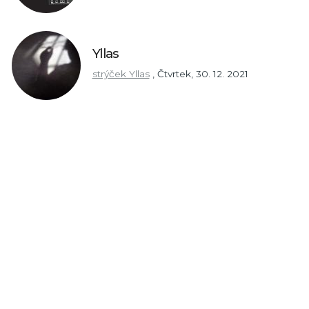
Yllas
strýček Yllas
,
Čtvrtek, 30. 12. 2021