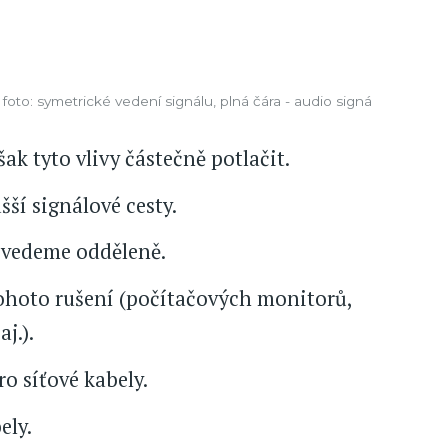
 foto: symetrické vedení signálu, plná čára - audio signá
 tyto vlivy částečně potlačit.
šší signálové cesty.
y vedeme odděleně.
tohoto rušení (počítačových monitorů,
j.).
o síťové kabely.
ely.