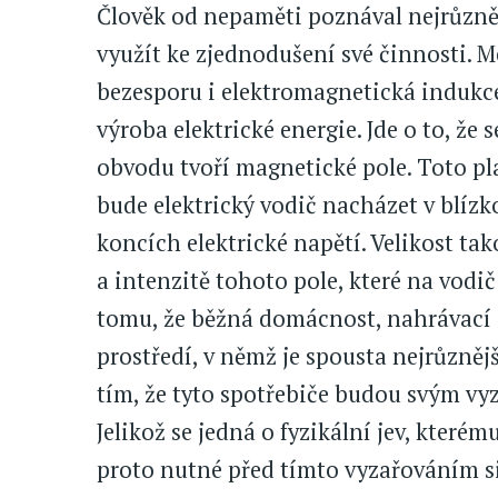
Člověk od nepaměti poznával nejrůznější
využít ke zjednodušení své činnosti. M
bezesporu i elektromagnetická indukce.
výroba elektrické energie. Jde o to, že
obvodu tvoří magnetické pole. Toto pla
bude elektrický vodič nacházet v blízk
koncích elektrické napětí. Velikost ta
a intenzitě tohoto pole, které na vodič
tomu, že běžná domácnost, nahrávací s
prostředí, v němž je spousta nejrůznějš
tím, že tyto spotřebiče budou svým vy
Jelikož se jedná o fyzikální jev, kterému
proto nutné před tímto vyzařováním si