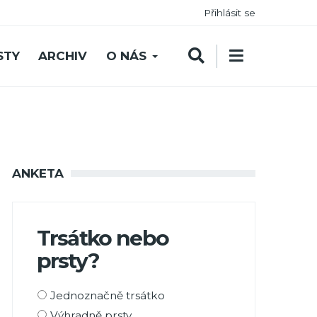
Přihlásit se
STY
ARCHIV
O NÁS
ANKETA
Trsátko nebo
prsty?
Možnosti
Jednoznačně trsátko
výběru
Výhradně prsty