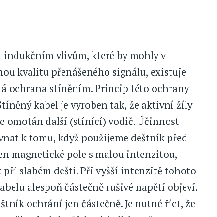
 indukčním vlivům, které by mohly v
nou kvalitu přenášeného signálu, existuje
aná ochrana stíněním. Princip této ochrany
íněný kabel je vyroben tak, že aktivní žíly
e omotán další (stínící) vodič. Účinnost
vnat k tomu, když použijeme deštník před
en magnetické pole s malou intenzitou,
při slabém dešti. Při vyšší intenzitě tohoto
belu alespoň částečně rušivé napětí objeví.
štník ochrání jen částečně. Je nutné říct, že