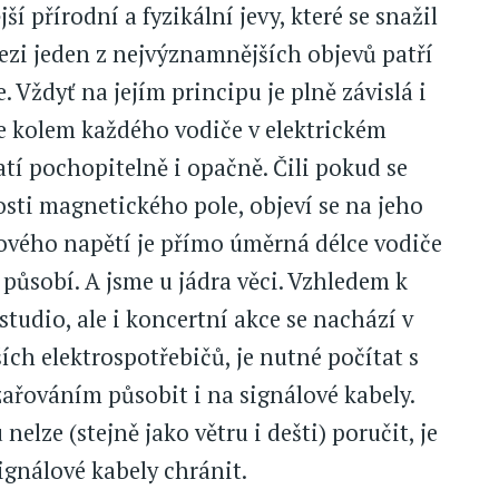
 přírodní a fyzikální jevy, které se snažil
ezi jeden z nejvýznamnějších objevů patří
 Vždyť na jejím principu je plně závislá i
 se kolem každého vodiče v elektrickém
tí pochopitelně i opačně. Čili pokud se
osti magnetického pole, objeví se na jeho
kového napětí je přímo úměrná délce vodiče
 působí. A jsme u jádra věci. Vzhledem k
tudio, ale i koncertní akce se nachází v
ích elektrospotřebičů, je nutné počítat s
zařováním působit i na signálové kabely.
 nelze (stejně jako větru i dešti) poručit, je
gnálové kabely chránit.