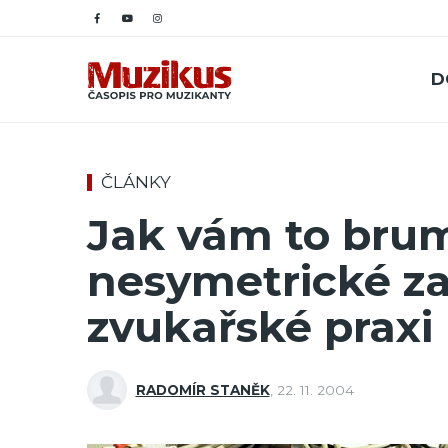
D
ČLÁNKY
Jak vám to brum
nesymetrické za
zvukařské praxi
RADOMÍR STANĚK
,
22. 11. 2004