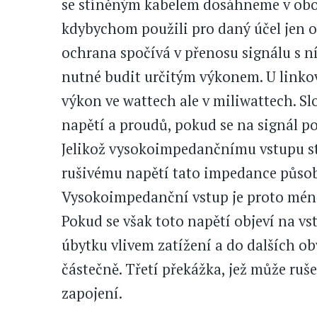
se stíněným kabelem dosáhneme v obou
kdybychom použili pro daný účel jen o
ochrana spočívá v přenosu signálu s 
nutné budit určitým výkonem. U linko
výkon ve wattech ale v miliwattech. 
napětí a proudů, pokud se na signál po
Jelikož vysokoimpedančnímu vstupu s
rušivému napětí tato impedance působi
Vysokoimpedanční vstup je proto méně
Pokud se však toto napětí objeví na vs
úbytku vlivem zatížení a do dalších o
částečně. Třetí překážka, jež může ruše
zapojení.