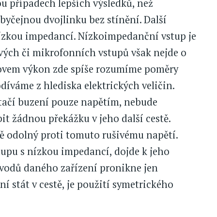
 případech lepších výsledků, než
byčejnou dvojlinku bez stínění. Další
nízkou impedancí. Nízkoimpedanční vstup je
vých či mikrofonních vstupů však nejde o
Slovem výkon zde spíše rozumíme poměry
díváme z hlediska elektrických veličin.
tačí buzení pouze napětím, nebude
t žádnou překážku v jeho další cestě.
 odolný proti tomuto rušivému napětí.
tupu s nízkou impedancí, dojde k jeho
bvodů daného zařízení pronikne jen
ní stát v cestě, je použití symetrického