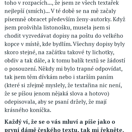
toho v rozpacích..., že jsem ze všech textařek
nejlepší (smích)... V té době se na mě začaly
písemně obracet především ženy-autorky. Když
jsem prošvihla listonošku, musela jsem si
chodit vyzvedávat dopisy na poštu do velkého
kopce v místě, kde bydlím. Všechny dopisy byly
skoro stejné, na začátku takové ty lichotky,
obdiv a tak dále, a k tomu balík textů se žádostí
o posouzení. Někdy mi bylo trapné odpovídat,
tak jsem těm dívkám nebo i starším paním
(které si zřejmě myslely, že textařina nic není,
že se píšou jenom nějaká slova a hotovo)
odepisovala, aby se psaní držely, že mají
krásného koníčka.
Každý ví, že se o vás mluví a píše jako o
první dámě českého textu, tak mi řekněte,