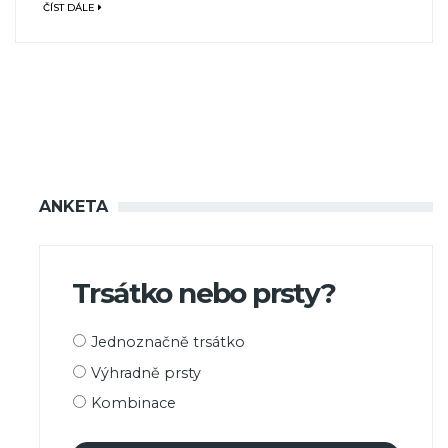
ČÍST DÁLE
ANKETA
Trsátko nebo prsty?
Možnosti
Jednoznačně trsátko
výběru
Výhradně prsty
Kombinace