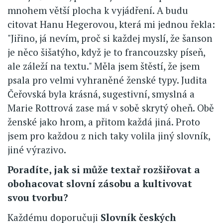
mnohem větší plocha k vyjádření. A budu
citovat Hanu Hegerovou, která mi jednou řekla:
"Jiřino, já nevím, proč si každej myslí, že šanson
je něco šišatýho, když je to francouzsky píseň,
ale záleží na textu." Měla jsem štěstí, že jsem
psala pro velmi vyhraněné ženské typy. Judita
Čeřovská byla krásná, sugestivní, smyslná a
Marie Rottrová zase má v sobě skrytý oheň. Obě
ženské jako hrom, a přitom každá jiná. Proto
jsem pro každou z nich taky volila jiný slovník,
jiné výrazivo.
Poradíte, jak si může textař rozšiřovat a
obohacovat slovní zásobu a kultivovat
svou tvorbu?
Každému doporučuji
Slovník českých