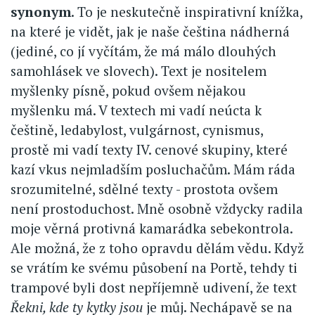
synonym
. To je neskutečně inspirativní knížka,
na které je vidět, jak je naše čeština nádherná
(jediné, co jí vyčítám, že má málo dlouhých
samohlásek ve slovech). Text je nositelem
myšlenky písně, pokud ovšem nějakou
myšlenku má. V textech mi vadí neúcta k
češtině, ledabylost, vulgárnost, cynismus,
prostě mi vadí texty IV. cenové skupiny, které
kazí vkus nejmladším posluchačům. Mám ráda
srozumitelné, sdělné texty - prostota ovšem
není prostoduchost. Mně osobně vždycky radila
moje věrná protivná kamarádka sebekontrola.
Ale možná, že z toho opravdu dělám vědu. Když
se vrátím ke svému působení na Portě, tehdy ti
trampové byli dost nepříjemně udivení, že text
Řekni, kde ty kytky jsou
je můj. Nechápavě se na