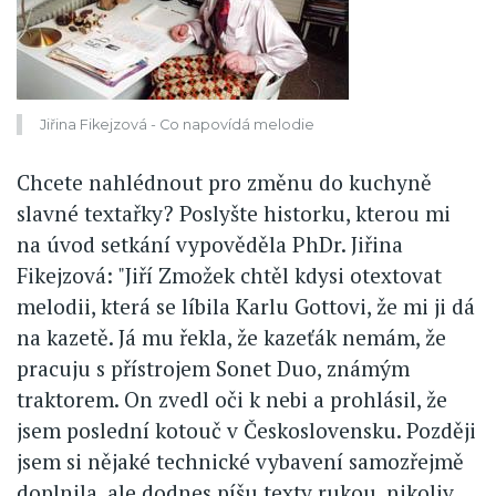
Jiřina Fikejzová - Co napovídá melodie
Chcete nahlédnout pro změnu do kuchyně
slavné textařky? Poslyšte historku, kterou mi
na úvod setkání vypověděla PhDr. Jiřina
Fikejzová: "Jiří Zmožek chtěl kdysi otextovat
melodii, která se líbila Karlu Gottovi, že mi ji dá
na kazetě. Já mu řekla, že kazeťák nemám, že
pracuju s přístrojem Sonet Duo, známým
traktorem. On zvedl oči k nebi a prohlásil, že
jsem poslední kotouč v Československu. Později
jsem si nějaké technické vybavení samozřejmě
doplnila, ale dodnes píšu texty rukou, nikoliv