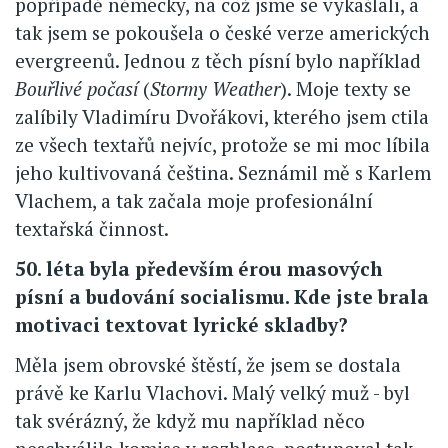
popřípadě německy, na což jsme se vykašlali, a
tak jsem se pokoušela o české verze amerických
evergreenů. Jednou z těch písní bylo například
Bouřlivé počasí
(
Stormy Weather
). Moje texty se
zalíbily Vladimíru Dvořákovi, kterého jsem ctila
ze všech textařů nejvíc, protože se mi moc líbila
jeho kultivovaná čeština. Seznámil mě s Karlem
Vlachem, a tak začala moje profesionální
textařská činnost.
50. léta byla především érou masových
písní a budování socialismu. Kde jste brala
motivaci textovat lyrické skladby?
Měla jsem obrovské štěstí, že jsem se dostala
právě ke Karlu Vlachovi. Malý velký muž - byl
tak svérázný, že když mu například něco