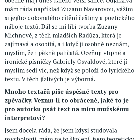
obecně mají dnes daleko větší šance. Odjakživa
mám ráda například Zuzanu Navarovou, vážím
si jejího dokonalého cítění češtiny a poetického
náboje textů. Dál se mi líbí tvorba Zuzany
Michnové, z těch mladších Radůza, která je
zajímavá a osobitá, a i když ji osobně neznám,
myslím, že i pěkně paličatá. Oceňuji vtipné a
ironické písničky Gabriely Osvaldové, které jí
myslím sedí víc, než když se položí do lyrického
textu. V těch jízlivých je výborná.
Mnoho textařů píše úspěšné texty pro
zpěvačky. Vezmu-li to obráceně, jaké to je
pro autorku psát text na míru mužskému
interpretovi?
Jsem docela ráda, že jsem kdysi studovala
psychologii, mám na to školení, jsem teoreticky