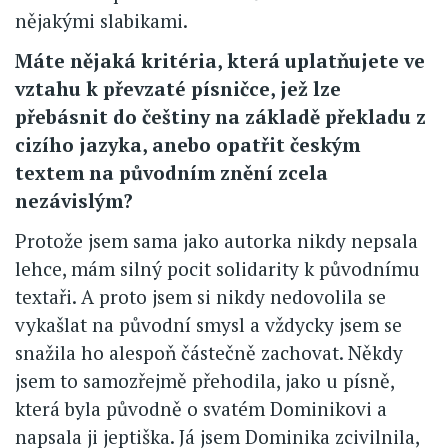
nějakými slabikami.
Máte nějaká kritéria, která uplatňujete ve
vztahu k převzaté písničce, jež lze
přebásnit do češtiny na základě překladu z
cizího jazyka, anebo opatřit českým
textem na původním znění zcela
nezávislým?
Protože jsem sama jako autorka nikdy nepsala
lehce, mám silný pocit solidarity k původnímu
textaři. A proto jsem si nikdy nedovolila se
vykašlat na původní smysl a vždycky jsem se
snažila ho alespoň částečně zachovat. Někdy
jsem to samozřejmě přehodila, jako u písně,
která byla původně o svatém Dominikovi a
napsala ji jeptiška. Já jsem Dominika zcivilnila,