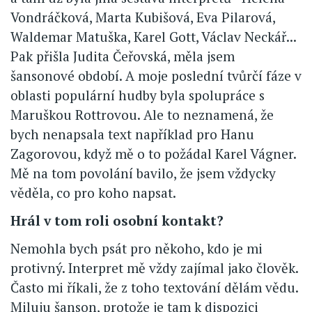
Vondráčková, Marta Kubišová, Eva Pilarová,
Waldemar Matuška, Karel Gott, Václav Neckář...
Pak přišla Judita Čeřovská, měla jsem
šansonové období. A moje poslední tvůrčí fáze v
oblasti populární hudby byla spolupráce s
Maruškou Rottrovou. Ale to neznamená, že
bych nenapsala text například pro Hanu
Zagorovou, když mě o to požádal Karel Vágner.
Mě na tom povolání bavilo, že jsem vždycky
věděla, co pro koho napsat.
Hrál v tom roli osobní kontakt?
Nemohla bych psát pro někoho, kdo je mi
protivný. Interpret mě vždy zajímal jako člověk.
Často mi říkali, že z toho textování dělám vědu.
Miluju šanson, protože je tam k dispozici