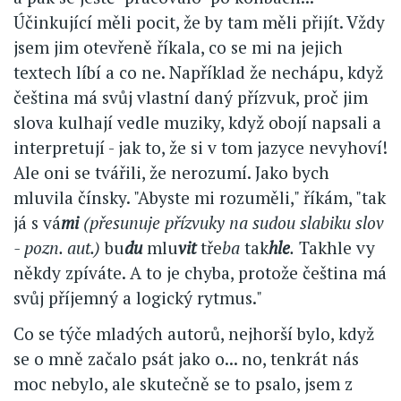
Účinkující měli pocit, že by tam měli přijít. Vždy
jsem jim otevřeně říkala, co se mi na jejich
textech líbí a co ne. Například že nechápu, když
čeština má svůj vlastní daný přízvuk, proč jim
slova kulhají vedle muziky, když obojí napsali a
interpretují - jak to, že si v tom jazyce nevyhoví!
Ale oni se tvářili, že nerozumí. Jako bych
mluvila čínsky. "Abyste mi rozuměli," říkám, "tak
já s vá
mi
(přesunuje přízvuky na sudou slabiku slov
- pozn. aut.)
bu
du
mlu
vit
tře
ba
tak
hle
.
Takhle vy
někdy zpíváte. A to je chyba, protože čeština má
svůj příjemný a logický rytmus."
Co se týče mladých autorů, nejhorší bylo, když
se o mně začalo psát jako o... no, tenkrát nás
moc nebylo, ale skutečně se to psalo, jsem z