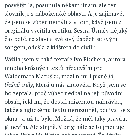
posvětštila, posunula někam jinam, ale ten
slovník je z náboženské oblasti. A je zajímavé,
že jsem se vůbec nemýlila v tom, když jsem z
originálu vycítila erotiku. Sestra Úsměv nějaký
čas poté, co slavila světový úspěch se svým
songem, odešla z kláštera do civilu.
Vážila jsem si také textaře Ivo Fischera, autora
mnoha krásných textů především pro
Waldemara Matušku, mezi nimi i písně
Jó,
třešně zrály
, která u nás zlidověla. Když jsem se
ho zeptala, proč vůbec nedbal na její původní
obsah, řekl mi, že dostal mizernou nahrávku,
takže anglickému textu nerozuměl, podíval se z
okna - a už to bylo. Možná, že měl taky pravdu,
já nevím. Ale stejně. V originále se to jmenuje