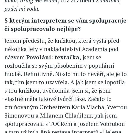
Jailor, Bring Me Water
, což znamená
Žalářníku,
podej mi vodu
.
S kterým interpretem se vám spolupracuje
či spolupracovalo nejlépe?
Jenom předešlu, že knížkou, která vyšla před
několika lety v nakladatelství Academia pod
názvem
Povolání: textařka,
jsem se
rozloučila se svým působením v populární
hudbě. Definitivně. Nikdo mi to nevěří, ale je to
tak, tím jsem to uzavřela. A jak jsem se lopotila
s tou knížkou, uvědomila jsem si, že jsem
vlastně měla takové tvůrčí fáze. Začalo to
zmiňovaným Orchestrem Karla Vlacha, Yvettou
Simonovou a Milanem Chladilem, pak jsem
spolupracovala s TOČRem a Josefem Vobrubou
a tam už byla jiná sestava interpretů - Helena