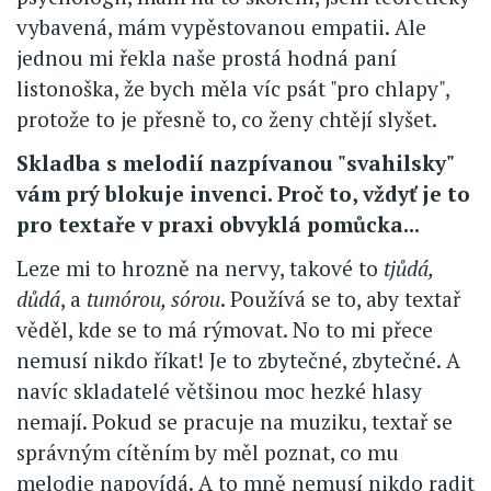
vybavená, mám vypěstovanou empatii. Ale
jednou mi řekla naše prostá hodná paní
listonoška, že bych měla víc psát "pro chlapy",
protože to je přesně to, co ženy chtějí slyšet.
Skladba s melodií nazpívanou "svahilsky"
vám prý blokuje invenci. Proč to, vždyť je to
pro textaře v praxi obvyklá pomůcka...
Leze mi to hrozně na nervy, takové to
tjůdá,
důdá
, a
tumórou, sórou
. Používá se to, aby textař
věděl, kde se to má rýmovat. No to mi přece
nemusí nikdo říkat! Je to zbytečné, zbytečné. A
navíc skladatelé většinou moc hezké hlasy
nemají. Pokud se pracuje na muziku, textař se
správným cítěním by měl poznat, co mu
melodie napovídá. A to mně nemusí nikdo radit