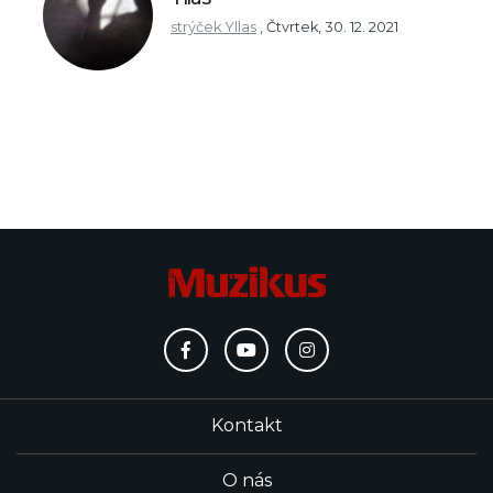
strýček Yllas
,
Čtvrtek, 30. 12. 2021
Kontakt
O nás