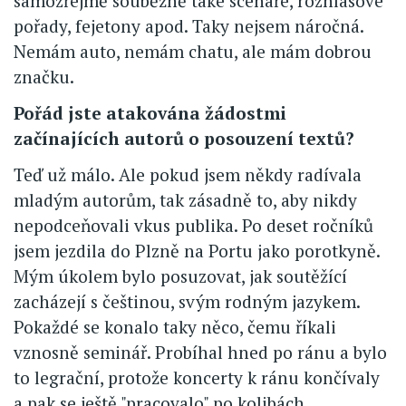
samozřejmě souběžně také scénáře, rozhlasové
pořady, fejetony apod. Taky nejsem náročná.
Nemám auto, nemám chatu, ale mám dobrou
značku.
Pořád jste atakována žádostmi
začínajících autorů o posouzení textů?
Teď už málo. Ale pokud jsem někdy radívala
mladým autorům, tak zásadně to, aby nikdy
nepodceňovali vkus publika. Po deset ročníků
jsem jezdila do Plzně na Portu jako porotkyně.
Mým úkolem bylo posuzovat, jak soutěžící
zacházejí s češtinou, svým rodným jazykem.
Pokaždé se konalo taky něco, čemu říkali
vznosně seminář. Probíhal hned po ránu a bylo
to legrační, protože koncerty k ránu končívaly
a pak se ještě "pracovalo" po kolibách...