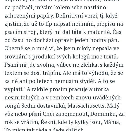
na počítači, mívám kolem sebe nastláno
zahozenými papíry. Definitivní verzi, tj. když
zjistím, že už to líp napsat neumím, přepíšu na
psacím stroji, který mi dal táta k maturitě. Čas
od času ho dochází opravit jeden hodný pán.
Obecně se o mně ví, že jsem nikdy nepsala ve
srovnání s produkcí svých kolegů moc textů.
Psaní mi jde zvolna, vůbec ne zlehka, s každým
textem se dost trápím. Ale má to výhodu, že se
za ně ani po letech nemusím stydět. A to se
vyplatí." A takhle prosím pracuje autorka
nesmrtelných a v remixech znovu uváděných
songů Sedm dostavníků, Massachusetts, Malý
vůz nebo písní Chci zapomenout, Dominiku, Za
rok se vrátím, Řekni, kde ty kytky jsou, Máma,
To mám tak ráda a řady dalších.