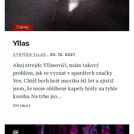
Články
Yllas
STRÝČEK YLLAS
,
30. 12. 2021
Ahoj strejdo Yllasoviči, mám takový
problém, jak se vyznat v aparátech značky
Vox. Chtěl bych hrát muziku 60. let a zjistil
jsem, že moje oblíbené kapely hrály na tyhle
komba. Na trhu jso...
ČÍST DÁLE