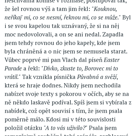
neschválila komise v rozhlase, postupoval tak,
že šel rovnou výš a tam jim řekl:
"Kouknou,
neříkaj' mi, co se nesmí, řeknou mi, co se může."
Byl
i se svou kapelou tak uznávaný, že si na něj
moc nedovolovali, a on se ani nedal. Zapadla
jsem tehdy rovnou do jeho kapely, kde jsem
byla chráněná a o nic jsem se nemusela starat.
Vůbec poprvé mi pan Vlach dal píseň
Easter
Parade
a řekl:
"Dívko, zkuste to, Borovec mi to
vrátil."
Tak vznikla písnička
Půvabná a svěží
,
která se hraje dodnes. Nikdy jsem nechodila
nabízet svoje texty s pokorou v očích, aby se na
ně někdo laskavě podíval. Spíš jsem si vybírala z
nabídek, což opět souvisí s tím, že jsem psala
poměrně málo. Kdosi mi v této souvislosti
položil otázku
"A to vás uživilo?"
Psala jsem