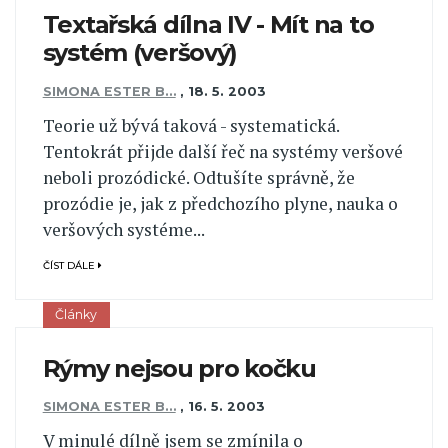
Textařská dílna IV - Mít na to
systém (veršový)
SIMONA ESTER B…
,
18. 5. 2003
Teorie už bývá taková - systematická.
Tentokrát přijde další řeč na systémy veršové
neboli prozódické. Odtušíte správně, že
prozódie je, jak z předchozího plyne, nauka o
veršových systéme...
ČÍST DÁLE
Články
Rýmy nejsou pro kočku
SIMONA ESTER B…
,
16. 5. 2003
V minulé dílně jsem se zmínila o