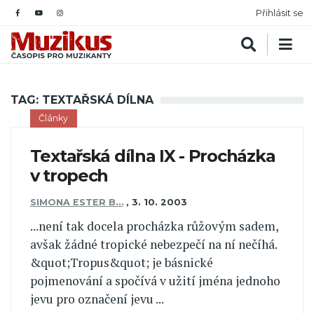
Přihlásit se
TAG: TEXTAŘSKÁ DÍLNA
Články
Textařská dílna IX - Procházka
v tropech
SIMONA ESTER B…
,
3. 10. 2003
...není tak docela procházka růžovým sadem,
avšak žádné tropické nebezpečí na ní nečíhá.
&quot;Tropus&quot; je básnické
pojmenování a spočívá v užití jména jednoho
jevu pro označení jevu ...