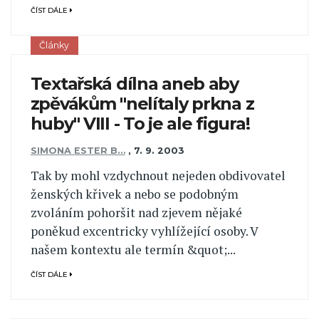
ČÍST DÁLE
Články
Textařská dílna aneb aby
zpěvákům "nelítaly prkna z
huby" VIII - To je ale figura!
SIMONA ESTER B…
,
7. 9. 2003
Tak by mohl vzdychnout nejeden obdivovatel
ženských křivek a nebo se podobným
zvoláním pohoršit nad zjevem nějaké
poněkud excentricky vyhlížející osoby. V
našem kontextu ale termín &quot;...
ČÍST DÁLE