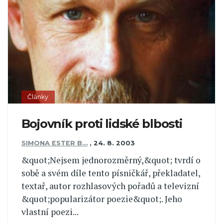
Články
Bojovník proti lidské blbosti
SIMONA ESTER B…
,
24. 8. 2003
&quot;Nejsem jednorozměrný,&quot; tvrdí o
sobě a svém díle tento písničkář, překladatel,
textař, autor rozhlasových pořadů a televizní
&quot;popularizátor poezie&quot;. Jeho
vlastní poezi...