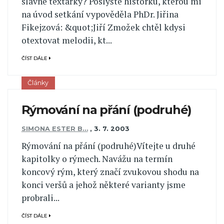
slavné textařky? Poslyšte historku, kterou mi
na úvod setkání vypověděla PhDr. Jiřina
Fikejzová: &quot;Jiří Zmožek chtěl kdysi
otextovat melodii, kt...
ČÍST DÁLE
Články
Rýmování na přání (podruhé)
SIMONA ESTER B…
,
3. 7. 2003
Rýmování na přání (podruhé)Vítejte u druhé
kapitolky o rýmech. Navážu na termín
koncový rým, který značí zvukovou shodu na
konci veršů a jehož některé varianty jsme
probrali...
ČÍST DÁLE