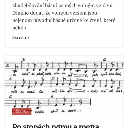
zhudebňování básní psaných volným veršem.
Dlužno dodat, že volným veršem jsou
nejenom původní básně určené ke čtení, které
někdo...
ČÍST DÁLE
Články
Po stopách rytmu a metra