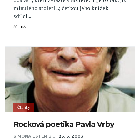
minulého století...) četbou jeho knížek
sdílel...
ČÍST DÁLE
Články
Rocková poetika Pavla Vrby
SIMONA ESTER B…
,
25. 5. 2003