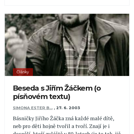
Články
Beseda s Jiřím Žáčkem (o
písňovém textu)
SIMONA ESTER B…
,
27. 6. 2003
Básničky Jiřího Žáčka zná každé malé dítě,
neb pro děti hojně tvořil a tvoří. Znají je i
dospělí, kteří zvláště v 80. letech (je to tak, již