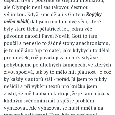
ale Olympic není zas takovou čestnou
výjimkou. Když jsme dělali s Gottem
Ro(c)ky
mého mládí
, dal jsem mu tam dvě věci, které
byly staré třeba pětatřicet let, jednu věc
původně natočil Pavel Novák, Gott to tam
použil a neneslo to žádné stopy anachronismu,
je to uděláno "up to date", jako kdybych to dělal
pro dnešek, což považuji za dobré. Když se
pohybujeme po úhelných kamenech, ve kterých
život spočívá, tak by to mělo mít platnost - o což
by každý z autorů stál - pořád. Já jsem to nikdy
nešidil a při výběru textů pro knížku jsem
zjistil, že mě hanba nefackuje, že je tam můžu s
klidným svědomím dát a spíš je problém
vyhazovat. Ale vyhazovat se musí umět a na
tom stojí celé psaní. Tam, kde se vyskytují