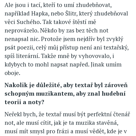
Ale jsou i tací, kteří to umí zhudebňovat,
například Hapka, nebo Šlitr, který zhudebňoval
věci Suchého. Tak takové štěstí mě
neprovázelo. Někdo by zas bez těch not
nenapsal nic. Protože jsem nejdřív byl zvyklý
psát poezii, celý můj přístup není ani textařský,
spíš literární. Takže mně by vyhovovalo, i
kdybych to mohl napsat napřed. Jinak umím
oboje.
Nakolik je důležité, aby textař byl zároveň
schopným muzikantem, aby znal hudební
teorii a noty?
Neřekl bych, že textař musí být perfektní čtenář
not, ale musí cítit, jak je ta muzika stavěná,
musí mít smysl pro frázi a musí vědět, kde je v