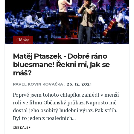
Články
Matěj Ptaszek - Dobré ráno
bluesmane! Řekni mi, jak se
máš?
PAVEL KOVIN KOVAČKA
,
26. 12. 2021
Poprvé jsem tohoto chlapíka zahlédl v menší
roli ve filmu Občanský průkaz. Naprosto mě
dostal jeho osobitý hudební výraz. Pak střih.
Byl to jeden z posledních...
ČÍST DÁLE