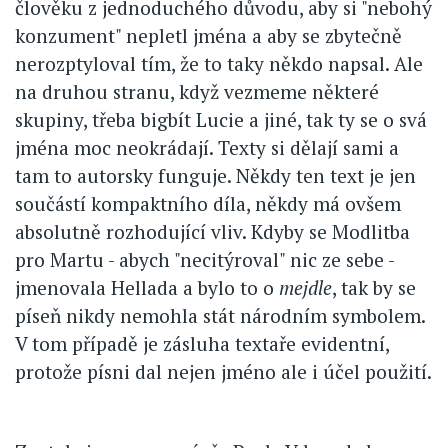
člověku z jednoduchého důvodu, aby si "nebohý
konzument" nepletl jména a aby se zbytečně
nerozptyloval tím, že to taky někdo napsal. Ale
na druhou stranu, když vezmeme některé
skupiny, třeba bigbít Lucie a jiné, tak ty se o svá
jména moc neokrádají. Texty si dělají sami a
tam to autorsky funguje. Někdy ten text je jen
součástí kompaktního díla, někdy má ovšem
absolutně rozhodující vliv. Kdyby se Modlitba
pro Martu - abych "necitýroval" nic ze sebe -
jmenovala Hellada a bylo to o
mejdle
, tak by se
píseň nikdy nemohla stát národním symbolem.
V tom případě je zásluha textaře evidentní,
protože písni dal nejen jméno ale i účel použití.