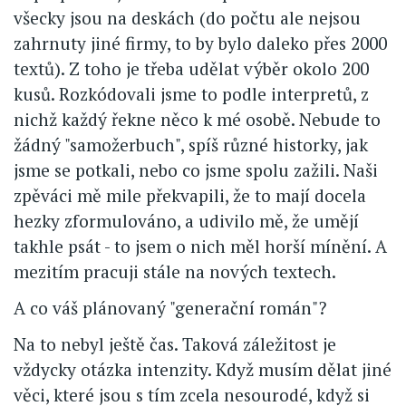
všecky jsou na deskách (do počtu ale nejsou
zahrnuty jiné firmy, to by bylo daleko přes 2000
textů). Z toho je třeba udělat výběr okolo 200
kusů. Rozkódovali jsme to podle interpretů, z
nichž každý řekne něco k mé osobě. Nebude to
žádný "samožerbuch", spíš různé historky, jak
jsme se potkali, nebo co jsme spolu zažili. Naši
zpěváci mě mile překvapili, že to mají docela
hezky zformulováno, a udivilo mě, že umějí
takhle psát - to jsem o nich měl horší mínění. A
mezitím pracuji stále na nových textech.
A co váš plánovaný "generační román"?
Na to nebyl ještě čas. Taková záležitost je
vždycky otázka intenzity. Když musím dělat jiné
věci, které jsou s tím zcela nesourodé, když si