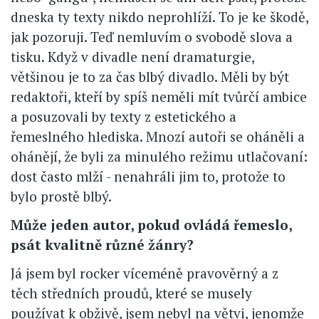
dneska ty texty nikdo neprohlíží. To je ke škodě,
jak pozoruji. Teď nemluvím o svobodě slova a
tisku. Když v divadle není dramaturgie,
většinou je to za čas blbý divadlo. Měli by být
redaktoři, kteří by spíš neměli mít tvůrčí ambice
a posuzovali by texty z estetického a
řemeslného hlediska. Mnozí autoři se oháněli a
ohánějí, že byli za minulého režimu utlačovaní:
dost často mlží - nenahráli jim to, protože to
bylo prostě blbý.
Může jeden autor, pokud ovládá řemeslo,
psát kvalitně různé žánry?
Já jsem byl rocker víceméně pravověrný a z
těch středních proudů, které se musely
používat k obživě, jsem nebyl na větvi, jenomže