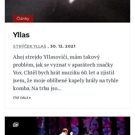
Články
Yllas
STRÝČEK YLLAS
,
30. 12. 2021
Ahoj strejdo Yllasoviči, mám takový
problém, jak se vyznat v aparátech značky
Vox. Chtěl bych hrát muziku 60. let a zjistil
jsem, že moje oblíbené kapely hrály na tyhle
komba. Na trhu jso...
ČÍST DÁLE