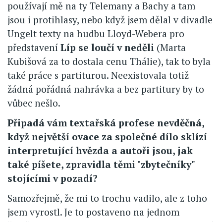
používají mě na ty Telemany a Bachy a tam
jsou i protihlasy, nebo když jsem dělal v divadle
Ungelt texty na hudbu Lloyd-Webera pro
představení
Líp se loučí v neděli
(Marta
Kubišová za to dostala cenu Thálie), tak to byla
také práce s partiturou. Neexistovala totiž
žádná pořádná nahrávka a bez partitury by to
vůbec nešlo.
Připadá vám textařská profese nevděčná,
když největší ovace za společné dílo sklízí
interpretující hvězda a autoři jsou, jak
také píšete, zpravidla těmi
"
zbytečníky"
stojícími v pozadí?
Samozřejmě, že mi to trochu vadilo, ale z toho
jsem vyrostl. Je to postaveno na jednom