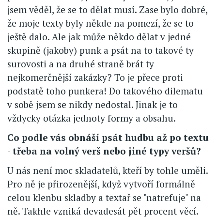
jsem věděl, že se to dělat musí. Zase bylo dobré,
že moje texty byly někde na pomezí, že se to
ještě dalo. Ale jak může někdo dělat v jedné
skupině (jakoby) punk a psát na to takové ty
surovosti a na druhé straně brát ty
nejkomerčnější zakázky? To je přece proti
podstatě toho punkera! Do takového dilematu
v sobě jsem se nikdy nedostal. Jinak je to
vždycky otázka jednoty formy a obsahu.
Co podle vás obnáší psát hudbu až po textu
-
třeba na volný verš nebo jiné typy veršů?
U nás není moc skladatelů, kteří by tohle uměli.
Pro ně je přirozenější, když vytvoří formálně
celou klenbu skladby a textař se "natrefuje" na
ně. Takhle vzniká devadesát pět procent věcí.