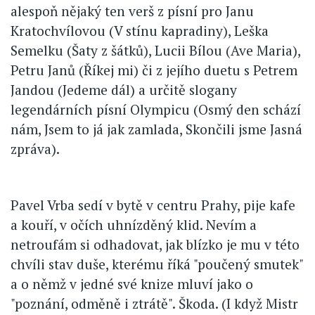
alespoň nějaký ten verš z písní pro Janu
Kratochvílovou (V stínu kapradiny), Leška
Semelku (Šaty z šátků), Lucii Bílou (Ave Maria),
Petru Janů (Říkej mi) či z jejího duetu s Petrem
Jandou (Jedeme dál) a určitě slogany
legendárních písní Olympicu (Osmý den schází
nám, Jsem to já jak zamlada, Skončili jsme Jasná
zpráva).
Pavel Vrba sedí v bytě v centru Prahy, pije kafe
a kouří, v očích uhnízděný klid. Nevím a
netroufám si odhadovat, jak blízko je mu v této
chvíli stav duše, kterému říká "poučený smutek"
a o němž v jedné své knize mluví jako o
"poznání, odměně i ztrátě". Škoda. (I když Mistr