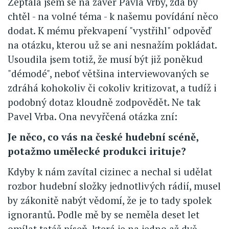
Zeptala jsem se na závěr Pavla Vrby, zda by
chtěl - na volné téma - k našemu povídání něco
dodat. K mému překvapení "vystřihl" odpověď
na otázku, kterou už se ani nesnažím pokládat.
Usoudila jsem totiž, že musí být již poněkud
"démodé", neboť většina interviewovaných se
zdráhá kohokoliv či cokoliv kritizovat, a tudíž i
podobný dotaz kloudně zodpovědět. Ne tak
Pavel Vrba. Ona nevyřčená otázka zní:
Je něco, co vás na české hudební scéně,
potažmo umělecké produkci irituje?
Kdyby k nám zavítal cizinec a nechal si udělat
rozbor hudební složky jednotlivých rádií, musel
by zákonitě nabýt vědomí, že je to tady spolek
ignorantů. Podle mě by se neměla deset let
omílat tatáž píseň, která je na jedno až dvě