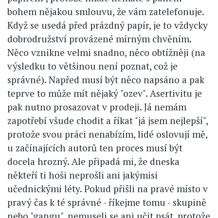
bohem nějakou smlouvu, že vám zatelefonuje.
Když se usedá před prázdný papír, je to vždycky
dobrodružství provázené mírným chvěním.
Něco vznikne velmi snadno, něco obtížněji (na
výsledku to většinou není poznat, což je
správné). Napřed musí být něco napsáno a pak
teprve to může mít nějaký "ozev". Asertivitu je
pak nutno prosazovat v prodeji. Já nemám
zapotřebí všude chodit a říkat "já jsem nejlepší",
protože svou práci nenabízím, lidé oslovují mě,
u začínajících autorů ten proces musí být
docela hrozný. Ale připadá mi, že dneska
někteří ti hoši neprošli ani jakýmisi
učednickými léty. Pokud přišli na pravé místo v
pravý čas k té správné - říkejme tomu - skupině
nebo "gangu", nemuseli se ani učit psát, protože