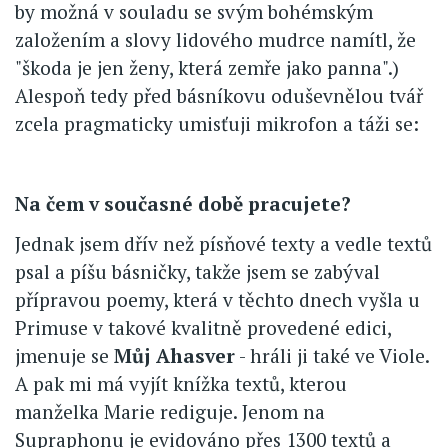
by možná v souladu se svým bohémským
založením a slovy lidového mudrce namítl, že
"škoda je jen ženy, která zemře jako panna".)
Alespoň tedy před básníkovu oduševnělou tvář
zcela pragmaticky umisťuji mikrofon a táži se:
Na čem v současné době pracujete?
Jednak jsem dřív než písňové texty a vedle textů
psal a píšu básničky, takže jsem se zabýval
přípravou poemy, která v těchto dnech vyšla u
Primuse v takové kvalitně provedené edici,
jmenuje se
Můj Ahasver
- hráli ji také ve Viole.
A pak mi má vyjít knížka textů, kterou
manželka Marie rediguje. Jenom na
Supraphonu je evidováno přes 1300 textů a