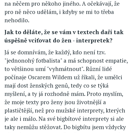
na něčem pro někoho jiného. A očekávají, že
pro ně něco udělám, i kdyby se mi to třeba
nehodilo.
Jak to děláte, že se vám v textech daří tak
úspěšně vciťovat do žen - interpretek?
Já se domnívám, že každý, kdo není tzv.
"jednonohý fotbalista" a má schopnost empatie,
to většinou umí "vyhmátnout". Různí lidé
počínaje Oscarem Wildem už říkali, že umělci
mají dost ženských genů, tedy co se týká
myšlení, a ty já rozhodně mám. Proto myslím,
že moje texty pro ženy jsou životnější a
plastičtější, než pro mužské interprety, kterých
je ale i málo. Na své bigbítové interprety si ale
taky nemůžu stěžovat. Do bigbítu jsem vždycky