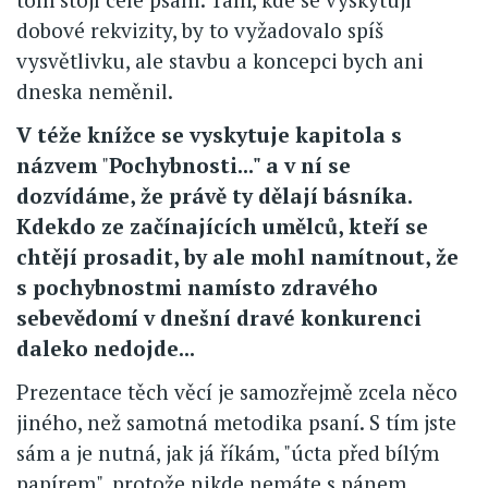
dobové rekvizity, by to vyžadovalo spíš
vysvětlivku, ale stavbu a koncepci bych ani
dneska neměnil.
V téže knížce se vyskytuje kapitola s
názvem
"
Pochybnosti..." a v ní se
dozvídáme, že právě ty dělají básníka.
Kdekdo ze začínajících umělců, kteří se
chtějí prosadit, by ale mohl namítnout, že
s pochybnostmi namísto zdravého
sebevědomí v dnešní dravé konkurenci
daleko nedojde...
Prezentace těch věcí je samozřejmě zcela něco
jiného, než samotná metodika psaní. S tím jste
sám a je nutná, jak já říkám, "úcta před bílým
papírem", protože nikde nemáte s pánem