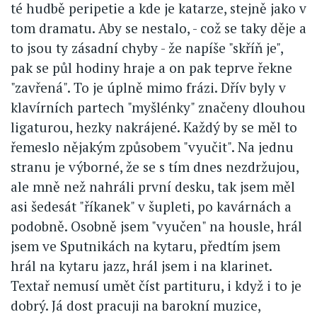
té hudbě peripetie a kde je katarze, stejně jako v
tom dramatu. Aby se nestalo, - což se taky děje a
to jsou ty zásadní chyby - že napíše "skříň je",
pak se půl hodiny hraje a on pak teprve řekne
"zavřená". To je úplně mimo frázi. Dřív byly v
klavírních partech "myšlénky" značeny dlouhou
ligaturou, hezky nakrájené. Každý by se měl to
řemeslo nějakým způsobem "vyučit". Na jednu
stranu je výborné, že se s tím dnes nezdržujou,
ale mně než nahráli první desku, tak jsem měl
asi šedesát "říkanek" v šupleti, po kavárnách a
podobně. Osobně jsem "vyučen" na housle, hrál
jsem ve Sputnikách na kytaru, předtím jsem
hrál na kytaru jazz, hrál jsem i na klarinet.
Textař nemusí umět číst partituru, i když i to je
dobrý. Já dost pracuji na barokní muzice,