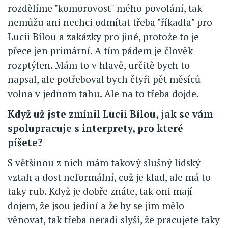
rozdělíme "komorovost" mého povolání, tak
nemůžu ani nechci odmítat třeba "říkadla" pro
Lucii Bílou a zakázky pro jiné, protože to je
přece jen primární. A tím pádem je člověk
rozptýlen. Mám to v hlavě, určitě bych to
napsal, ale potřeboval bych čtyři pět měsíců
volna v jednom tahu. Ale na to třeba dojde.
Když už jste zmínil Lucii Bílou, jak se vám
spolupracuje s interprety, pro které
píšete?
S většinou z nich mám takový slušný lidský
vztah a dost neformální, což je klad, ale má to
taky rub. Když je dobře znáte, tak oni mají
dojem, že jsou jediní a že by se jim mělo
věnovat, tak třeba neradi slyší, že pracujete taky