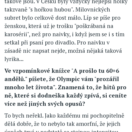
takové jsou. V Česku byly vždycky nejlepší holky
takzvaně "s hořkou hubou". Milovnických
subret bylo celkově dost málo. Líp se píše pro
ženskou, která už je trošku "poškrábaná na
karosérii", než pro naivky, i když jsem se i s tím
setkal při psaní pro divadlo. Pro naivku v
zásadě nic napsat nejde, možná nějaká taková
lyrika...
Ve vzpomínkové knížce
"
A prošlo tu 60+6
andělů." píšete, že Olympic vám
"
prozářil
mnoho let života". Znamená to, že hitů pro
ně, které si dodneška každý zpívá, si ceníte
více než jiných svých opusů?
To bych neřekl. Jako každému mi pochopitelně
dělá dobře, že to nebylo tak amorfní, že jejich
úspěch trvá v podstatě se stejnou intenzitou,