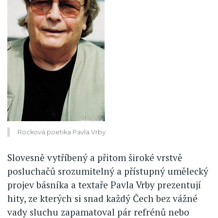
Rocková poetika Pavla Vrby
Slovesně vytříbený a přitom široké vrstvě
posluchačů srozumitelný a přístupný umělecký
projev básníka a textaře Pavla Vrby prezentují
hity, ze kterých si snad každý Čech bez vážné
vady sluchu zapamatoval pár refrénů nebo