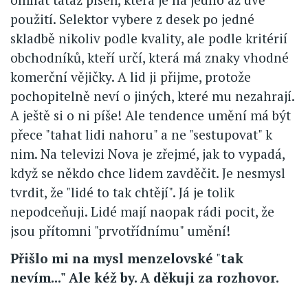
použití. Selektor vybere z desek po jedné
skladbě nikoliv podle kvality, ale podle kritérií
obchodníků, kteří určí, která má znaky vhodné
komerční vějičky. A lid ji přijme, protože
pochopitelně neví o jiných, které mu nezahrají.
A ještě si o ni píše! Ale tendence umění má být
přece "tahat lidi nahoru" a ne "sestupovat" k
nim. Na televizi Nova je zřejmé, jak to vypadá,
když se někdo chce lidem zavděčit. Je nesmysl
tvrdit, že "lidé to tak chtějí". Já je tolik
nepodceňuji. Lidé mají naopak rádi pocit, že
jsou přítomni "prvotřídnímu" umění!
Přišlo mi na mysl menzelovské
"
tak
nevím..." Ale kéž by. A děkuji za rozhovor.