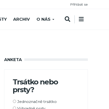
Přihlásit se
STY
ARCHIV
O NÁS
ANKETA
Trsátko nebo
prsty?
Možnosti
Jednoznačně trsátko
výběru
Výhradně prsty