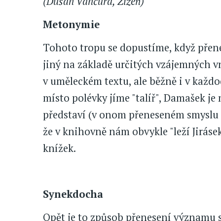
(Dušan Vančura, Žízeň)
Metonymie
Tohoto tropu se dopustíme, když přen
jiný na základě určitých vzájemných v
v uměleckém textu, ale běžně i v každo
místo polévky jíme "talíř", Damašek j
představí (v onom přeneseném smyslu s
že v knihovně nám obvykle "leží Jiráse
knížek.
Synekdocha
Opět je to způsob přenesení významu sl