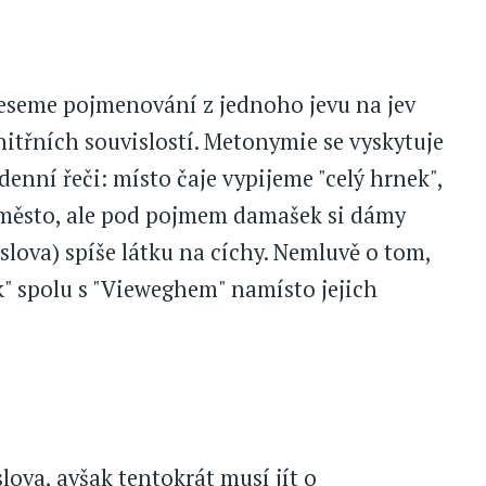
eseme pojmenování z jednoho jevu na jev
nitřních souvislostí. Metonymie se vyskytuje
denní řeči: místo čaje vypijeme "celý hrnek",
e město, ale pod pojmem damašek si dámy
lova) spíše látku na cíchy. Nemluvě o tom,
k" spolu s "Vieweghem" namísto jejich
ova, avšak tentokrát musí jít o