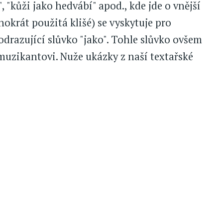
, "kůži jako hedvábí" apod., kde jde o vnější
okrát použitá klišé) se vyskytuje pro
drazující slůvko "jako". Tohle slůvko ovšem
 muzikantovi. Nuže ukázky z naší textařské