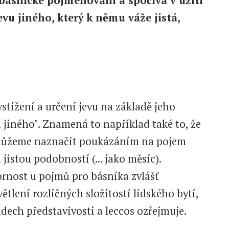
 básnické pojmenování a spočívá v užití
vu jiného, který k němu váže jistá,
ystižení a určení jevu na základě jeho
 jiného". Znamená to například také to, že
) můžeme naznačit poukázáním na pojem
jistou podobností (... jako měsíc).
ornost u pojmů pro básníka zvlášť
ětlení rozličných složitostí lidského bytí,
dech představivosti a leccos ozřejmuje.