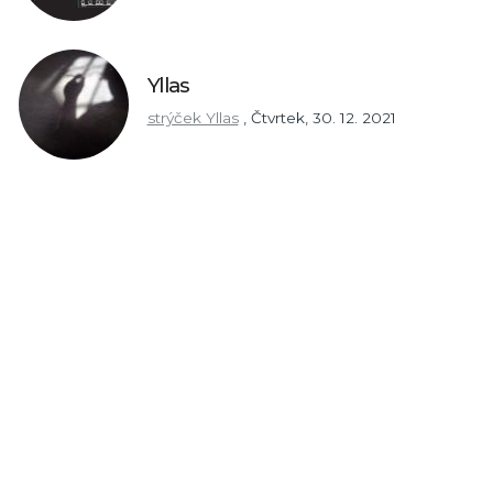
Yllas
strýček Yllas
,
Čtvrtek, 30. 12. 2021