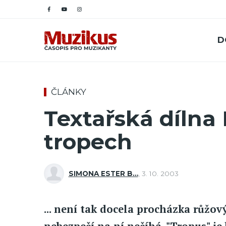
D
ČLÁNKY
Textařská dílna 
tropech
SIMONA ESTER B…
,
3. 10. 2003
... není tak docela procházka růžo