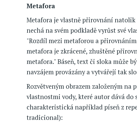
Metafora
Metafora je vlastně přirovnání natolik
nechá na svém podkladě vyrůst své vlas
"Rozdíl mezi metaforou a přirovnáním n
metafora je zkrácené, zhuštěné přirov
metafora." Báseň, text či sloka může bý
navzájem provázány a vytvářejí tak slo
Rozvětveným obrazem založeným na př
vlastnostmi vody, které autor dává do s
charakteristická například píseň z rep
tradicional):