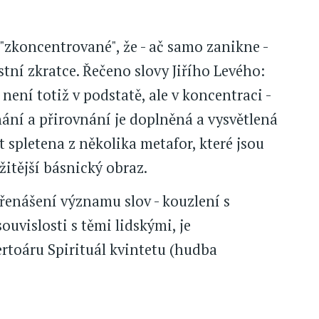
 "zkoncentrované", že - ač samo zanikne -
tní zkratce. Řečeno slovy Jiřího Levého:
ení totiž v podstatě, ale v koncentraci -
nání a přirovnání je doplněná a vysvětlená
t spletena z několika metafor, které jsou
žitější básnický obraz.
enášení významu slov - kouzlení s
ouvislosti s těmi lidskými, je
ertoáru Spirituál kvintetu (hudba