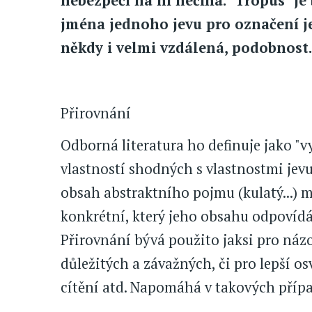
nebezpečí na ní nečíhá. "Tropus" je
jména jednoho jevu pro označení je
někdy i velmi vzdálená, podobnost.
Přirovnání
Odborná literatura ho definuje jako "v
vlastností shodných s vlastnostmi jevu
obsah abstraktního pojmu (kulatý...
konkrétní, který jeho obsahu odpovídá 
Přirovnání bývá použito jaksi pro náz
důležitých a závažných, či pro lepší osv
cítění atd. Napomáhá v takových přípa