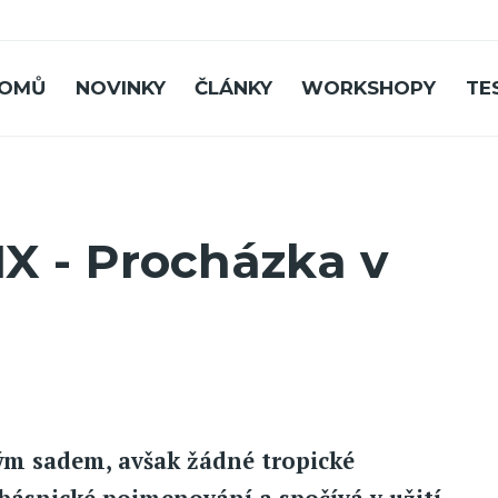
OMŮ
NOVINKY
ČLÁNKY
WORKSHOPY
TE
IX - Procházka v
vým sadem, avšak žádné tropické