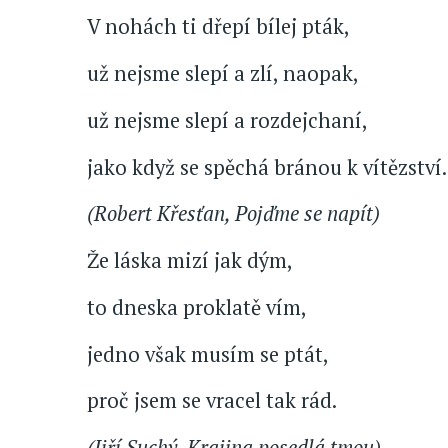
V nohách ti dřepí bílej pták,
už nejsme slepí a zlí, naopak,
už nejsme slepí a rozdejchaní,
jako když se spěchá bránou k vítězství.
(Robert Křesťan, Pojďme se napít)
Že láska mizí jak dým,
to dneska proklatě vím,
jedno však musím se ptát,
proč jsem se vracel tak rád.
(Jiří Suchý, Krajina posedlá tmou)