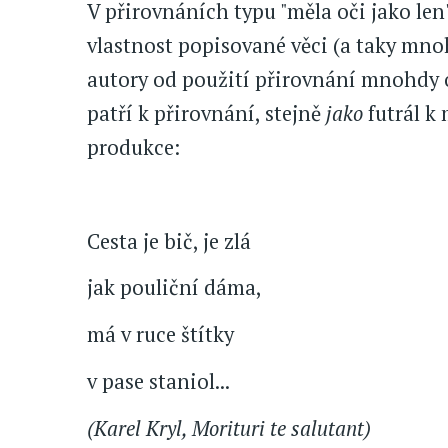
V přirovnáních typu "měla oči jako len"
vlastnost popisované věci (a taky mnoh
autory od použití přirovnání mnohdy o
patří k přirovnání, stejně
jako
futrál k
produkce:
Cesta je bič, je zlá
jak pouliční dáma,
má v ruce štítky
v pase staniol...
(Karel Kryl, Morituri te salutant)