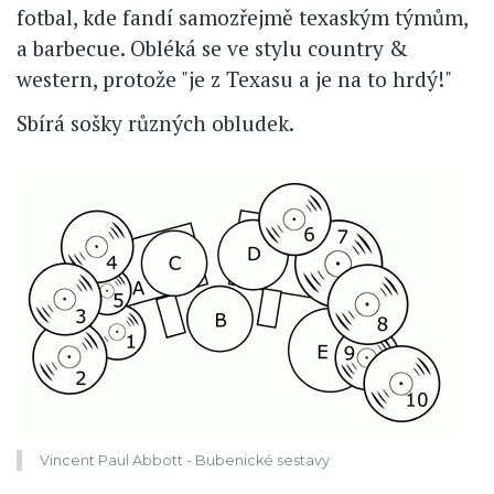
fotbal, kde fandí samozřejmě texaským týmům,
a barbecue. Obléká se ve stylu country &
western, protože "je z Texasu a je na to hrdý!"
Sbírá sošky různých obludek.
Vincent Paul Abbott - Bubenické sestavy