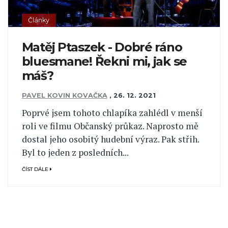
Články
Matěj Ptaszek - Dobré ráno
bluesmane! Řekni mi, jak se
máš?
PAVEL KOVIN KOVAČKA
,
26. 12. 2021
Poprvé jsem tohoto chlapíka zahlédl v menší
roli ve filmu Občanský průkaz. Naprosto mě
dostal jeho osobitý hudební výraz. Pak střih.
Byl to jeden z posledních...
ČÍST DÁLE