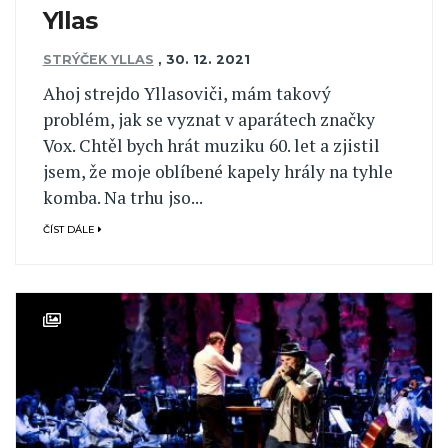
Yllas
STRÝČEK YLLAS
,
30. 12. 2021
Ahoj strejdo Yllasoviči, mám takový
problém, jak se vyznat v aparátech značky
Vox. Chtěl bych hrát muziku 60. let a zjistil
jsem, že moje oblíbené kapely hrály na tyhle
komba. Na trhu jso...
ČÍST DÁLE