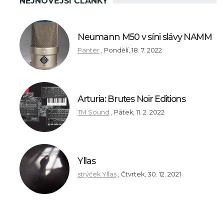
NEJNOVĚJŠÍ ČLÁNKY
Neumann M50 v síni slávy NAMM
Panter
,
Pondělí, 18. 7. 2022
Arturia: Brutes Noir Editions
TM Sound
,
Pátek, 11. 2. 2022
Yllas
strýček Yllas
,
Čtvrtek, 30. 12. 2021