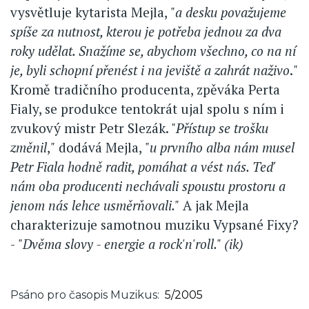
vysvětluje kytarista Mejla,
"a desku považujeme
spíše za nutnost, kterou je potřeba jednou za dva
roky udělat. Snažíme se, abychom všechno, co na ní
je, byli schopní přenést i na jeviště a zahrát naživo
.
"
Kromě tradičního producenta, zpěváka Perta
Fialy, se produkce tentokrát ujal spolu s ním i
zvukový mistr Petr Slezák. "
Přístup se trošku
změnil
,
"
dodává Mejla,
"u prvního alba nám musel
Petr Fiala hodně radit, pomáhat a vést nás. Teď
nám oba producenti nechávali spoustu prostoru a
jenom nás lehce usměrňovali."
A jak Mejla
charakterizuje samotnou muziku Vypsané Fixy?
-
"Dvěma slovy - energie a rock'n'roll." (ik)
Psáno pro časopis Muzikus
5/2005