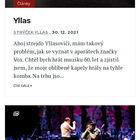
Články
Yllas
STRÝČEK YLLAS
,
30. 12. 2021
Ahoj strejdo Yllasoviči, mám takový
problém, jak se vyznat v aparátech značky
Vox. Chtěl bych hrát muziku 60. let a zjistil
jsem, že moje oblíbené kapely hrály na tyhle
komba. Na trhu jso...
ČÍST DÁLE