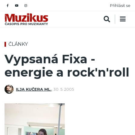
Přihlásit se
ČLÁNKY
Vypsaná Fixa -
energie a rock'n'roll
ILJA KUČERA ML.
,
30. 5. 2005