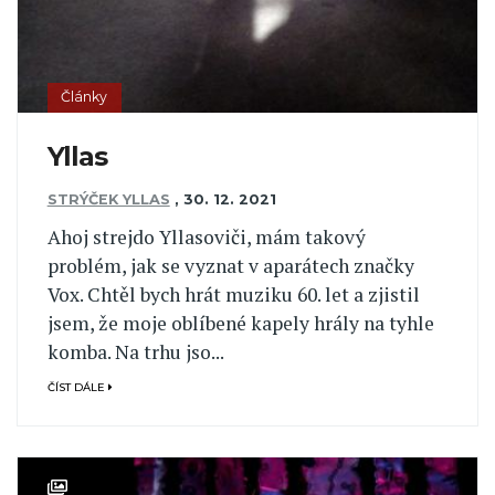
Články
Yllas
STRÝČEK YLLAS
,
30. 12. 2021
Ahoj strejdo Yllasoviči, mám takový
problém, jak se vyznat v aparátech značky
Vox. Chtěl bych hrát muziku 60. let a zjistil
jsem, že moje oblíbené kapely hrály na tyhle
komba. Na trhu jso...
ČÍST DÁLE