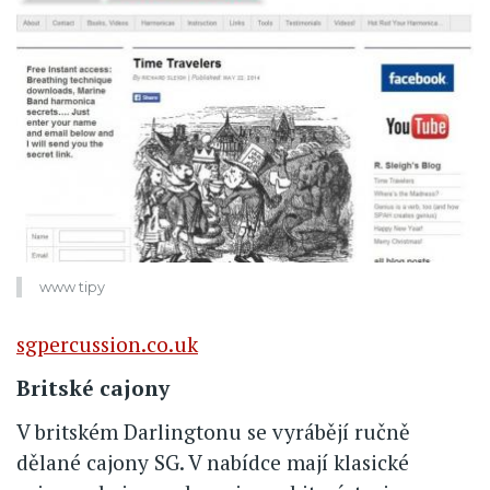
www tipy
sgpercussion.co.uk
Britské cajony
V britském Darlingtonu se vyrábějí ručně
dělané cajony SG. V nabídce mají klasické