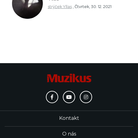
strýček Yllas
,
Čtvrtek, 30. 12. 2021
Kontakt
O nás