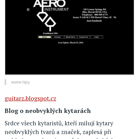
www tipy
guitarz.blogspot.cz
Blog o neobvyklých kytarách
Srdce všech kytaristů, kteří milují kytary
neobvyklých tvarů a značek, zaplesá při