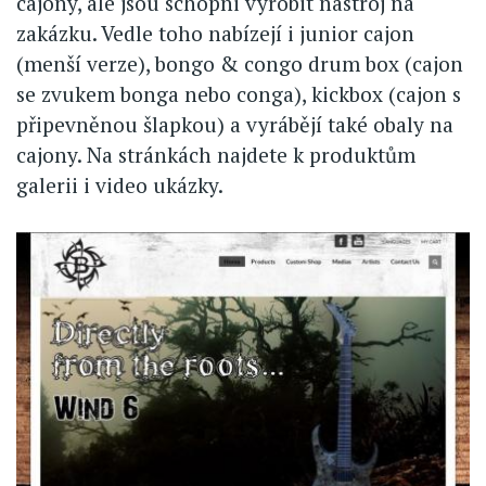
cajony, ale jsou schopni vyrobit nástroj na
zakázku. Vedle toho nabízejí i junior cajon
(menší verze), bongo & congo drum box (cajon
se zvukem bonga nebo conga), kickbox (cajon s
připevněnou šlapkou) a vyrábějí také obaly na
cajony. Na stránkách najdete k produktům
galerii i video ukázky.