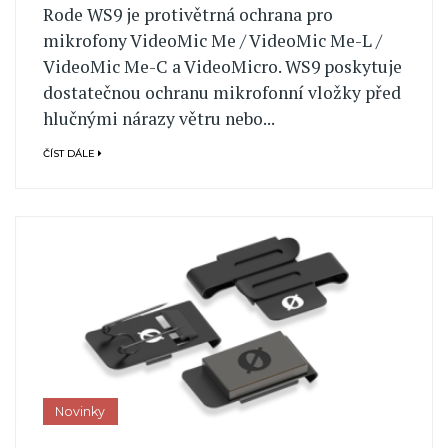
Rode WS9 je protivětrná ochrana pro
mikrofony VideoMic Me / VideoMic Me-L /
VideoMic Me-C a VideoMicro. WS9 poskytuje
dostatečnou ochranu mikrofonní vložky před
hlučnými nárazy větru nebo...
ČÍST DÁLE
Novinky