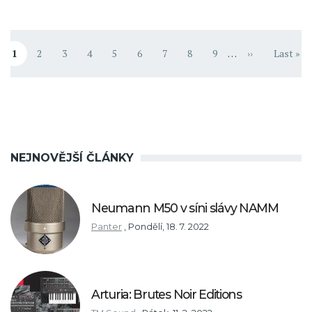
Pagination
1
2
3
4
5
6
7
8
9
…
››
Last »
Aktuální stránka
Stránka
Stránka
Stránka
Stránka
Stránka
Stránka
Stránka
Stránka
Následující st
Poslední
NEJNOVĚJŠÍ ČLÁNKY
Neumann M50 v síni slávy NAMM
Panter
,
Pondělí, 18. 7. 2022
Arturia: Brutes Noir Editions