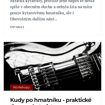
zkrátka kytaristy, protože jeho náplň se nesla
spíše v obecném duchu a nebyla šita na míru
pouze kytarovému hmatníku, ale i
libovolným dalším nást...
ČÍST DÁLE
Workshopy
Kudy po hmatníku - praktické