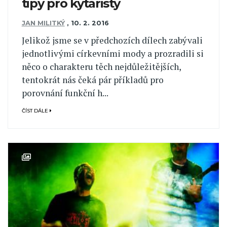
tipy pro kytaristy
JAN MILITKÝ
,
10. 2. 2016
Jelikož jsme se v předchozích dílech zabývali
jednotlivými církevními mody a prozradili si
něco o charakteru těch nejdůležitějších,
tentokrát nás čeká pár příkladů pro
porovnání funkční h...
ČÍST DÁLE