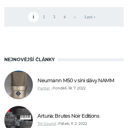
Pagination
1
2
3
4
››
Last »
Aktuální stránka
Stránka
Stránka
Stránka
Následující stránka
Poslední stránka
NEJNOVĚJŠÍ ČLÁNKY
Neumann M50 v síni slávy NAMM
Panter
,
Pondělí, 18. 7. 2022
Arturia: Brutes Noir Editions
TM Sound
,
Pátek, 11. 2. 2022