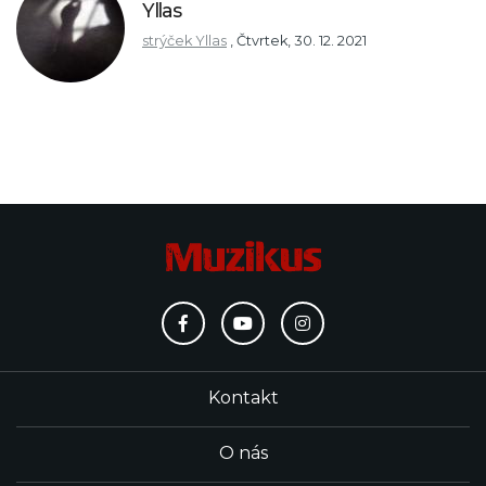
Yllas
strýček Yllas
,
Čtvrtek, 30. 12. 2021
Kontakt
O nás