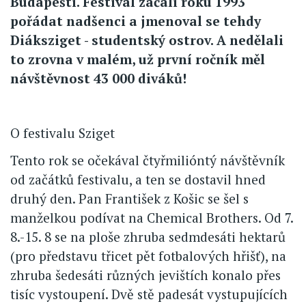
Budapešti. Festival začali roku 1993
pořádat nadšenci a jmenoval se tehdy
Diáksziget - studentský ostrov. A nedělali
to zrovna v malém, už první ročník měl
návštěvnost 43 000 diváků!
O festivalu Sziget
Tento rok se očekával čtyřmilióntý návštěvník
od začátků festivalu, a ten se dostavil hned
druhý den. Pan František z Košic se šel s
manželkou podívat na Chemical Brothers. Od 7.
8.-15. 8 se na ploše zhruba sedmdesáti hektarů
(pro představu třicet pět fotbalových hřišť), na
zhruba šedesáti různých jevištích konalo přes
tisíc vystoupení. Dvě stě padesát vystupujících