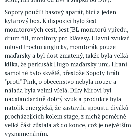
Sopoty použili basový aparát, bicí a jeden
kytarový box. K dispozici bylo šest
monitorových cest, šest JBL monitorů vpředu,
drum fill, monitory pro klávesy. Hlavní zvukař
mluvil trochu anglicky, monitorák pouze
maďarsky a byl dost zmatený, takže byla velká
klika, že perkusák Hugo maďarsky umí. Hraní
samotné bylo skvělé, přestože Sopoty hráli
"proti" Pink, o obecenstvo nebyla nouze a
nálada byla velmi vřelá. Díky Mírovi byl
nadstandardně dobrý zvuk a produkce byla
natolik energická, že zastavila spoustu diváků
procházejících kolem stage, z nichž poměrně
velká část zůstala až do konce, což je největším
vyznamenáním.