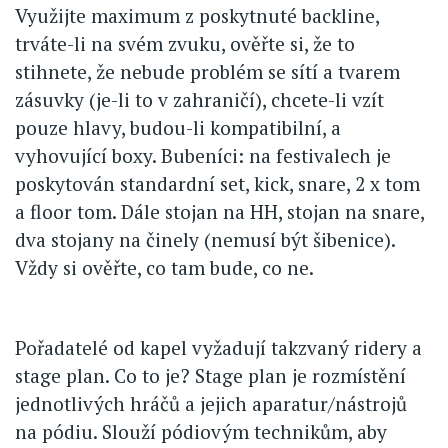
Využijte maximum z poskytnuté backline,
trváte-li na svém zvuku, ověřte si, že to
stihnete, že nebude problém se sítí a tvarem
zásuvky (je-li to v zahraničí), chcete-li vzít
pouze hlavy, budou-li kompatibilní, a
vyhovující boxy. Bubeníci: na festivalech je
poskytován standardní set, kick, snare, 2 x tom
a floor tom. Dále stojan na HH, stojan na snare,
dva stojany na činely (nemusí být šibenice).
Vždy si ověřte, co tam bude, co ne.
Pořadatelé od kapel vyžadují takzvaný ridery a
stage plan. Co to je? Stage plan je rozmístění
jednotlivých hráčů a jejich aparatur/nástrojů
na pódiu. Slouží pódiovým technikům, aby