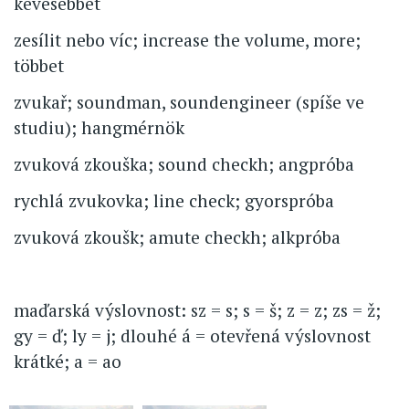
kevesebbet
zesílit nebo víc; increase the volume, more;
többet
zvukař; soundman, soundengineer (spíše ve
studiu); hangmérnök
zvuková zkouška; sound checkh; angpróba
rychlá zvukovka; line check; gyorspróba
zvuková zkoušk; amute checkh; alkpróba
maďarská výslovnost: sz = s; s = š; z = z; zs = ž;
gy = ď; ly = j; dlouhé á = otevřená výslovnost
krátké; a = ao