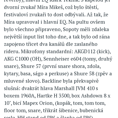
dvorní zvukař Míra Mikeš, což bylo štěstí,
festivaloví zvukaři to dost odbývali. Až tak, že
Míra upravoval i hlavní EQ. Na pultu ovšem
bylo všechno připraveno, Sopoty měli zdaleka
největší input list toho dne, a tak bylo od rána
zapojeno třicet dva kanálů dle zaslaného
rideru. Mikrofony standardní: AKGD112 (kick),
AKG C1000 (OH), Sennheiser e604 (tomy, druhý
snare), Shure 57 (první snare shora, zdola,
kytary, basa, ságo a perkuse) a Shure 58 (zpěv a
mluvené slovo). Backline byla překvapivě
slušná: dvakrát hlava Marshall JVM 410 s
boxem 1960A, Hartke H 3500, box Ashdown 8 x
10", bicí Mapex Orion, (kopák, tom, tom tom,
floor tom, snare, třikrát šibenice, bubenická
sesle, HH stand od DW a šlapka od DW).