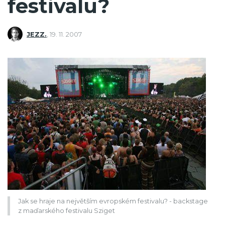
festivalu?
JEZZ.
,
19. 11. 2007
Jak se hraje na největším evropském festivalu? - backstage
z maďarského festivalu Sziget