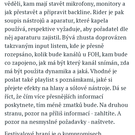
věděli, kam mají stavět mikrofony, monitory a
jak přestavět a připravit backline. Rider je pak
soupis nástrojů a aparatur, které kapela
používá, respektive vyžaduje, aby pořadatel dle
něj aparaturu zajistil. Bývá zhusta doprovázen
takzvaným input listem, kde je přesně
rozepsáno, kolik bude kanálů u FOH, kam bude
co zapojeno, jak má být který kanál snímán, zda
má být použita dynamika a jaká. Vhodné je
poslat také playlist s poznámkami, jaké si
přejete efekty na hlasy a sólové nástroje. Dá se
říct, že čím více přesnějších informací
poskytnete, tím méně zmatků bude. Na druhou
stranu, pozor na příliš informací - zahltíte. A
pozor na nesmyslné požadavky - naštvete.
Festivalové hraní je o kompromisech.