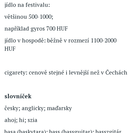
jídlo na festivalu:
většinou 500-1000;
například gyros 700 HUF
jídlo v hospodě: běžně v rozmezí 1100-2000
HUF
cigarety: cenově stejné i levnější než v Čechách
slovníček
česky; anglicky; maďarsky
ahoj; hi; szia
basa (baskytara); bass (bassguitar); basszgitár