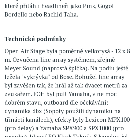
které přitáhli headlineři jako Pink, Gogol
Bordello nebo Rachid Taha.
Technické podmínky
Open Air Stage byla poměrně velkorysá - 12 x 8
m. Ozvučena line array systémem, zřejmě
Meyer Sound (naprostá špička). Na podiu ještě
ležela "vykrývka" od Bose. Bohužel line array
byl zavěšen tak, že hrál až tak dvacet metrů za
zvukařem. FOH byl pult Yamaha, v ne moc
dobrém stavu, outboard dle očekávání:
dynamika dbx (Sopoty použili dynamiku na
třinácti kanálech), efekty byly Lexicon MPX100
(pro delay) a Yamaha SPX900 a SPX1000 (pro
reverby), hlavní EQ Klark Teknik. S kapelou jel