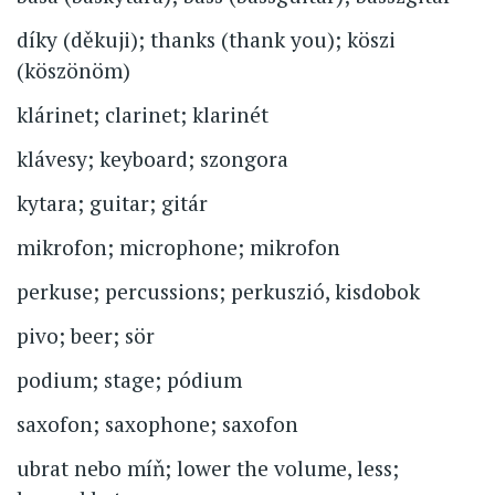
díky (děkuji); thanks (thank you); köszi
(köszönöm)
klárinet; clarinet; klarinét
klávesy; keyboard; szongora
kytara; guitar; gitár
mikrofon; microphone; mikrofon
perkuse; percussions; perkuszió, kisdobok
pivo; beer; sör
podium; stage; pódium
saxofon; saxophone; saxofon
ubrat nebo míň; lower the volume, less;