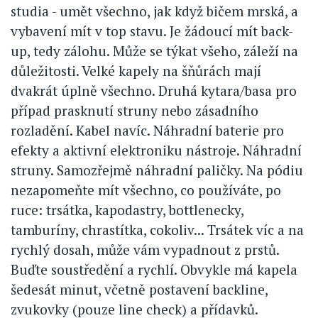
studia - umět všechno, jak když bičem mrská, a
vybavení mít v top stavu. Je žádoucí mít back-
up, tedy zálohu. Může se týkat všeho, záleží na
důležitosti. Velké kapely na šňůrách mají
dvakrát úplně všechno. Druhá kytara/basa pro
případ prasknutí struny nebo zásadního
rozladění. Kabel navíc. Náhradní baterie pro
efekty a aktivní elektroniku nástroje. Náhradní
struny. Samozřejmě náhradní paličky. Na pódiu
nezapomeňte mít všechno, co používáte, po
ruce: trsátka, kapodastry, bottlenecky,
tamburíny, chrastítka, cokoliv... Trsátek víc a na
rychlý dosah, může vám vypadnout z prstů.
Buďte soustředění a rychlí. Obvykle má kapela
šedesát minut, včetně postavení backline,
zvukovky (pouze line check) a přídavků.