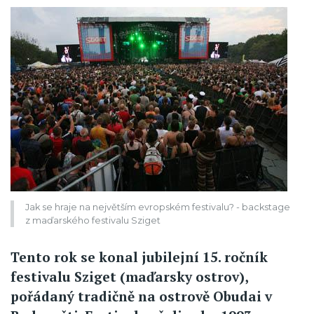
Jak se hraje na největším evropském festivalu? - backstage
z maďarského festivalu Sziget
Tento rok se konal jubilejní 15. ročník
festivalu Sziget (maďarsky ostrov),
pořádaný tradičně na ostrově Obudai v