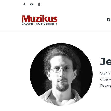
D
Je
Vášn
v kap
Pozn