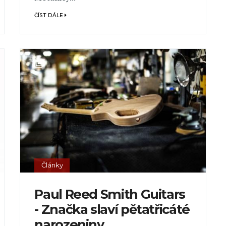
ČÍST DÁLE
Články
Paul Reed Smith Guitars
- Značka slaví pětatřicáté
narozeniny