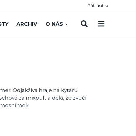
Přihlásit se
STY
ARCHIV
O NÁS
er. Odjakživa hraje na kytaru
hová za mixpult a dělá, že zvučí.
demosnímek.