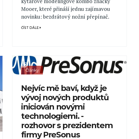
kytarové modelingové kombo značky
Mooer, které přináší jednu zajímavou
novinku: bezdrátový nožní přepínač.
ČÍST DÁLE
Články
Nejvíc mě baví, když je
vývoj nových produktů
iniciován novými
technologiemi. -
rozhovor s prezidentem
firmy PreSonus