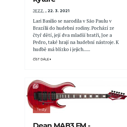
JEZZ.
,
22. 3. 2021
Lari Basilio se narodila v São Paulu v
Brazílii do hudební rodiny. Pochází ze
čtyř dětí, její dva mladší bratři, Joe a
Pedro, také hrají na hudební nástroje. K
hudbě má blízko i jejich......
ČÍST DÁLE
Testy
Dean MAB3 FM -