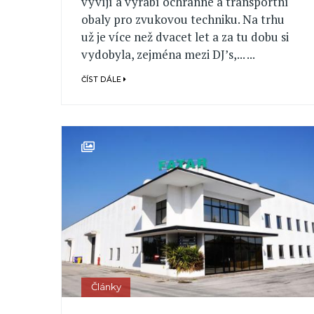
vyvíjí a vyrábí ochranné a transportní
obaly pro zvukovou techniku. Na trhu
už je více než dvacet let a za tu dobu si
vydobyla, zejména mezi DJ’s,... ...
ČÍST DÁLE
Články