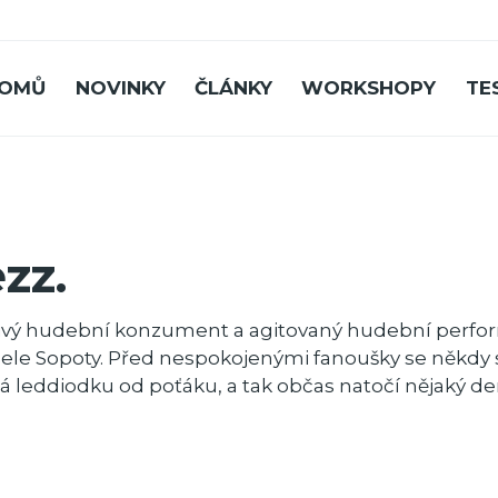
OMŮ
NOVINKY
ČLÁNKY
WORKSHOPY
TE
zz.
ivý hudební konzument a agitovaný hudební perform
ele Sopoty. Před nespokojenými fanoušky se někdy sc
á leddiodku od poťáku, a tak občas natočí nějaký 