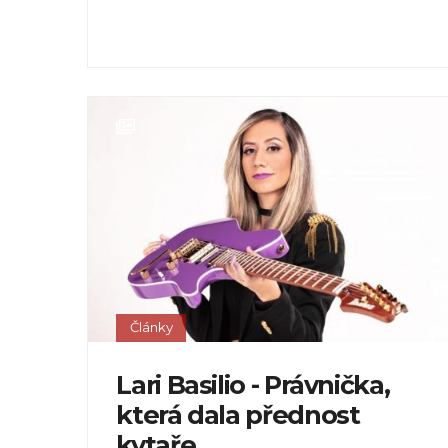
Články
Lari Basilio - Právnička,
která dala přednost
kytaře