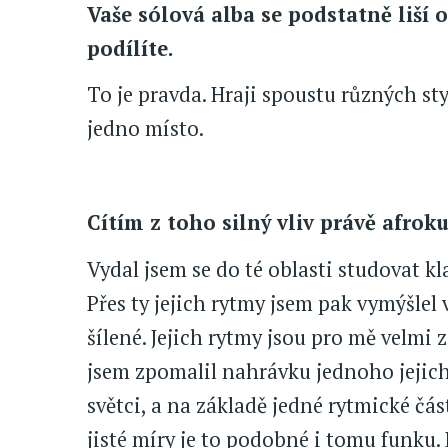
Vaše sólová alba se podstatně liší o
podílíte.
To je pravda. Hraji spoustu různých st
jedno místo.
Cítím z toho silný vliv právě afro
Vydal jsem se do té oblasti studovat kl
Přes ty jejich rytmy jsem pak vymýšlel
šílené. Jejich rytmy jsou pro mě velmi
jsem zpomalil nahrávku jednoho jejich
světci, a na základě jedné rytmické čá
jisté míry je to podobné i tomu funku