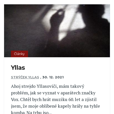
Články
Yllas
STRÝČEK YLLAS
,
30. 12. 2021
Ahoj strejdo Yllasoviči, mám takový
problém, jak se vyznat v aparátech značky
Vox. Chtěl bych hrát muziku 60. let a zjistil
jsem, že moje oblíbené kapely hrály na tyhle
komba. Na trhu jso...