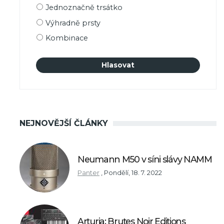
Možnosti
Jednoznačně trsátko
výběru
Výhradně prsty
Kombinace
NEJNOVĚJŠÍ ČLÁNKY
Neumann M50 v síni slávy NAMM
Panter
,
Pondělí, 18. 7. 2022
Arturia: Brutes Noir Editions