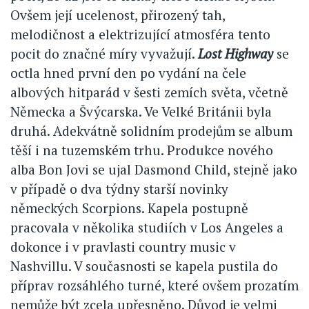
Ovšem její ucelenost, přirozený tah,
melodičnost a elektrizující atmosféra tento
pocit do značné míry vyvažují.
Lost Highway
se
octla hned první den po vydání na čele
albových hitparád v šesti zemích světa, včetně
Německa a Švýcarska. Ve Velké Británii byla
druhá. Adekvátně solidním prodejům se album
těší i na tuzemském trhu. Produkce nového
alba Bon Jovi se ujal Dasmond Child, stejně jako
v případě o dva týdny starší novinky
německých Scorpions. Kapela postupně
pracovala v několika studiích v Los Angeles a
dokonce i v pravlasti country music v
Nashvillu. V současnosti se kapela pustila do
příprav rozsáhlého turné, které ovšem prozatím
nemůže být zcela upřesněno. Důvod je velmi