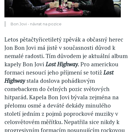
Bon Jovi - návrat na pozice
Letos pětačtyřicetiletý zpěvák a občasný herec
Jon Bon Jovi má jistě v současnosti důvod k
nemalé radosti. Tím důvodem je aktuální album
kapely Bon Jovi
Lost Highway
. Pro americkou
formaci nesoucí jeho příjmení se totiž
Lost
Highway
stala doslova pohádkovým
comebackem do čelných pozic světových
hitparád. Kapela Bon Jovi bývala zejména na
přelomu osmé a deváté dekády minulého
století jedním z pojmů poprockové muziky v
celosvětovém měřítku. Nepatřila sice nikdy k
progresivním formacím posunujícím rockovou