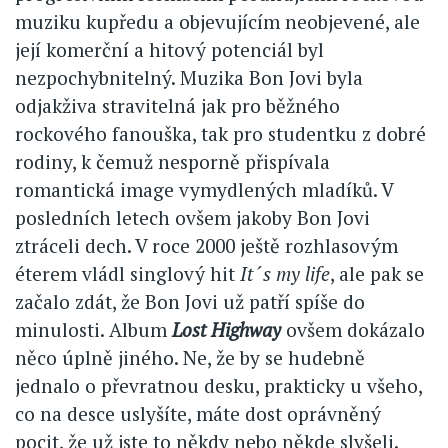
muziku kupředu a objevujícím neobjevené, ale
její komerční a hitový potenciál byl
nezpochybnitelný. Muzika Bon Jovi byla
odjakživa stravitelná jak pro běžného
rockového fanouška, tak pro studentku z dobré
rodiny, k čemuž nesporně přispívala
romantická image vymydlených mladíků. V
posledních letech ovšem jakoby Bon Jovi
ztráceli dech. V roce 2000 ještě rozhlasovým
éterem vládl singlový hit
It´s my life
, ale pak se
začalo zdát, že Bon Jovi už patří spíše do
minulosti. Album
Lost Highway
ovšem dokázalo
něco úplně jiného. Ne, že by se hudebně
jednalo o převratnou desku, prakticky u všeho,
co na desce uslyšíte, máte dost oprávněný
pocit, že už jste to někdy nebo někde slyšeli.