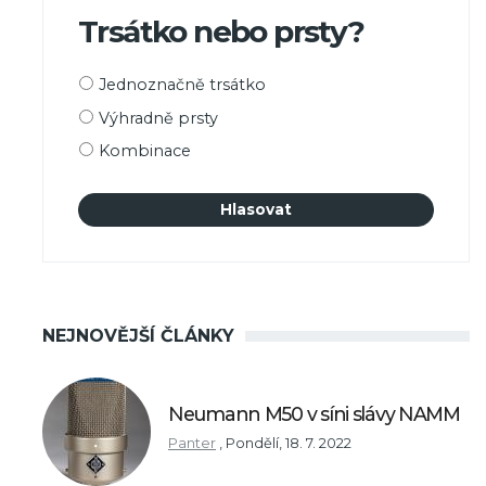
Trsátko nebo prsty?
Možnosti
Jednoznačně trsátko
výběru
Výhradně prsty
Kombinace
NEJNOVĚJŠÍ ČLÁNKY
Neumann M50 v síni slávy NAMM
Panter
,
Pondělí, 18. 7. 2022