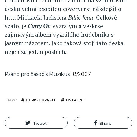
Cornellovo rozhodnutí zařadit na svou novou
desku velmi osobitou coververzi někdejšího
hitu Michaela Jacksona
Billie Jean
. Celkově
vzato, je
Carry On
vyzrálým a veskrze
zajímavým albem vyzrálého hudebníka s
jasným názorem. Jako taková stojí tato deska
nejen za jeden poslech.
Psáno pro časopis Muzikus
8/2007
TAGY
CHRIS CORNELL
OSTATNÍ
Tweet
Share