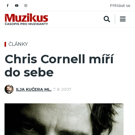
Přihlásit se
ČLÁNKY
Chris Cornell míří
do sebe
ILJA KUČERA ML.
,
7. 8. 2007