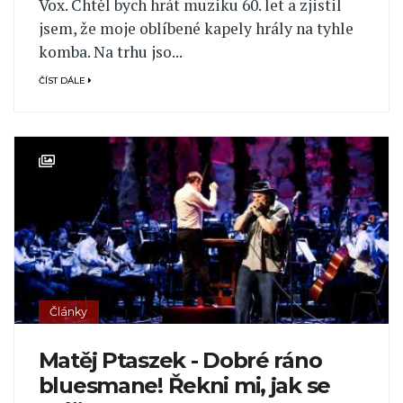
Vox. Chtěl bych hrát muziku 60. let a zjistil
jsem, že moje oblíbené kapely hrály na tyhle
komba. Na trhu jso...
ČÍST DÁLE
Články
Matěj Ptaszek - Dobré ráno
bluesmane! Řekni mi, jak se