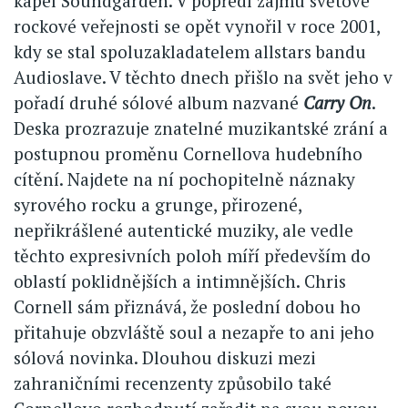
kapel Soundgarden. V popředí zájmu světové
rockové veřejnosti se opět vynořil v roce 2001,
kdy se stal spoluzakladatelem allstars bandu
Audioslave. V těchto dnech přišlo na svět jeho v
pořadí druhé sólové album nazvané
Carry On
.
Deska prozrazuje znatelné muzikantské zrání a
postupnou proměnu Cornellova hudebního
cítění. Najdete na ní pochopitelně náznaky
syrového rocku a grunge, přirozené,
nepřikrášlené autentické muziky, ale vedle
těchto expresivních poloh míří především do
oblastí poklidnějších a intimnějších. Chris
Cornell sám přiznává, že poslední dobou ho
přitahuje obzvláště soul a nezapře to ani jeho
sólová novinka. Dlouhou diskuzi mezi
zahraničními recenzenty způsobilo také