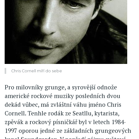
Chris Cornell míří do sebe
Pro milovníky grunge, a syrovější odnože
americké rockové muziky posledních dvou
dekád vůbec, má zvláštní váhu jméno Chris
Cornell. Tenhle rodák ze Seatllu, kytarista,
zpěvák a rockový písničkář byl v letech 1984-
1997 oporou jedné ze základních grungeových