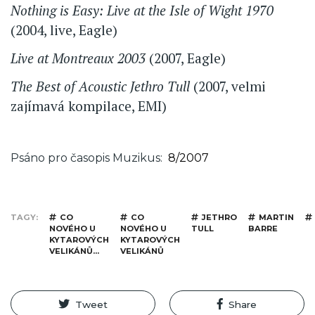
Nothing is Easy: Live at the Isle of Wight 1970
(2004, live, Eagle)
Live at Montreaux 2003
(2007, Eagle)
The Best of Acoustic Jethro Tull
(2007, velmi
zajímavá kompilace, EMI)
Psáno pro časopis Muzikus
8/2007
TAGY
CO
CO
JETHRO
MARTIN
NOVÉHO U
NOVÉHO U
TULL
BARRE
KYTAROVÝCH
KYTAROVÝCH
­VELIKÁNŮ...
VELIKÁNŮ
Tweet
Share