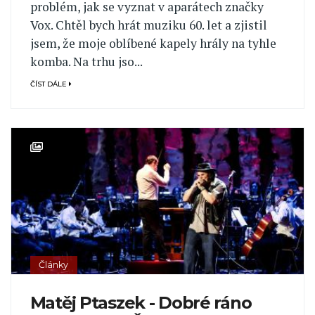
problém, jak se vyznat v aparátech značky
Vox. Chtěl bych hrát muziku 60. let a zjistil
jsem, že moje oblíbené kapely hrály na tyhle
komba. Na trhu jso...
ČÍST DÁLE
Články
Matěj Ptaszek - Dobré ráno