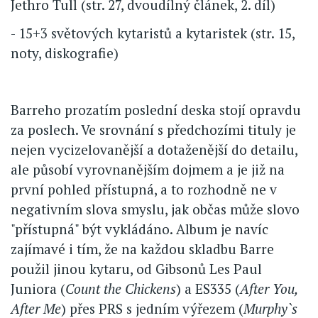
Jethro Tull (str. 27, dvoudílný článek, 2. díl)
- 15+3 světových kytaristů a kytaristek (str. 15,
noty, diskografie)
Barreho prozatím poslední deska stojí opravdu
za poslech. Ve srovnání s předchozími tituly je
nejen vycizelovanější a dotaženější do detailu,
ale působí vyrovnanějším dojmem a je již na
první pohled přístupná, a to rozhodně ne v
negativním slova smyslu, jak občas může slovo
"přístupná" být vykládáno. Album je navíc
zajímavé i tím, že na každou skladbu Barre
použil jinou kytaru, od Gibsonů Les Paul
Juniora (
Count the Chickens
) a ES335 (
After You,
After Me
) přes PRS s jedním výřezem (
Murphy`s