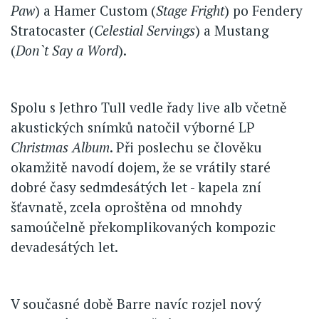
Paw
) a Hamer Custom (
Stage Fright
) po Fendery
Stratocaster (
Celestial Servings
) a Mustang
(
Don`t Say a Word
).
Spolu s Jethro Tull vedle řady live alb včetně
akustických snímků natočil výborné LP
Christmas Album
. Při poslechu se člověku
okamžitě navodí dojem, že se vrátily staré
dobré časy sedmdesátých let - kapela zní
šťavnatě, zcela oproštěna od mnohdy
samoúčelně překomplikovaných kompozic
devadesátých let.
V současné době Barre navíc rozjel nový