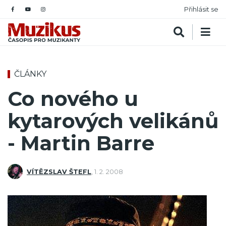
Přihlásit se
ČLÁNKY
Co nového u
kytarových ­velikánů
- Martin Barre
VÍTĚZSLAV ŠTEFL
,
1. 2. 2008